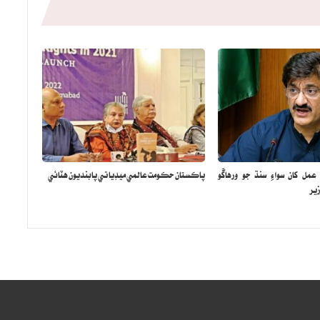
مل کان سواءِ سنڌ جو ورهاڱو
پاڪستان حڪومت عالمي ميڊيا تي پابنديون هٽائي
ير