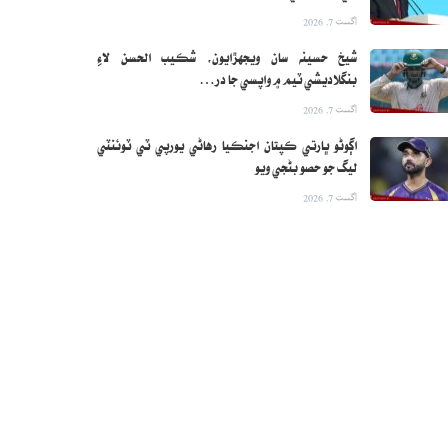
اگست 7, 2026
شيخ حسينه سان ويجهڙايون، شڪيب الحسن لاءِ
بنگلاديشي ٽيم ۾ واپسي جا در…
اگست 7, 2026
اڳوڻو ڀارتي ڪپتان اجنڪيا رهاڻي يورپي ٽي ٽوئنٽي
ليگ جو حصو بڻجي ويو
اگست 7, 2026