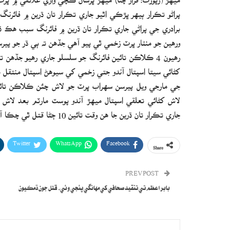
رھيون 4 ڪلاڪن تائين فائرنگ جو سلسلو جاري رھيو جڏھ
کڻائي سيتا اسپتال آندو جتي زخمي کي سيوھڻ اسپتال منتقل ڪ
جي مارجي ويل پيرسن سھراب ڀرٽ جو لاش چئن ڪلاڪن تائين 
جاري تڪرار تان ڌرين جا ھن وقت تائين 10 ڄڻا قتل ٿي چڪا آھن.
Twitter
WhatsApp
Facebook
Share
PREV POST
بابر اعظم تي تنقيد صحافي کي مهانگي پئجي وئي، قتل جون ڌمڪيون