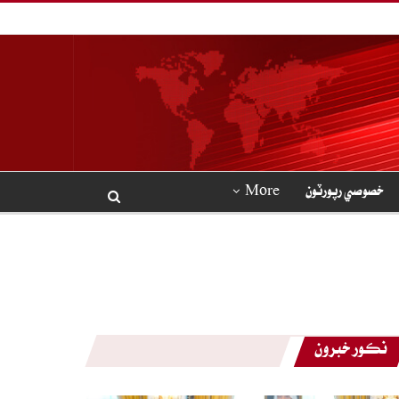
خصوصي رپورٽون
More
نڪور خبرون