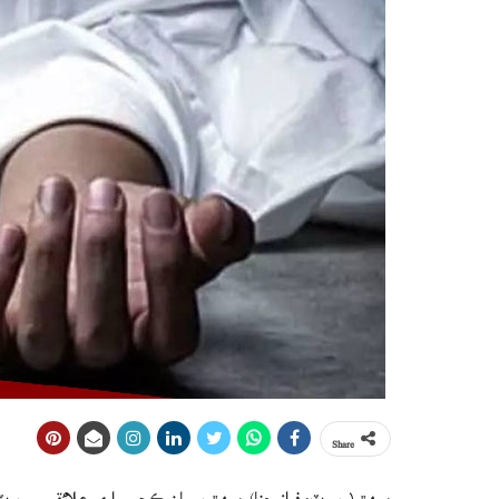
Share
ميهڙ (رپورٽ: فراز چنا) ميھڙ ڀرسان ڪچي واري علائقي ۾ 