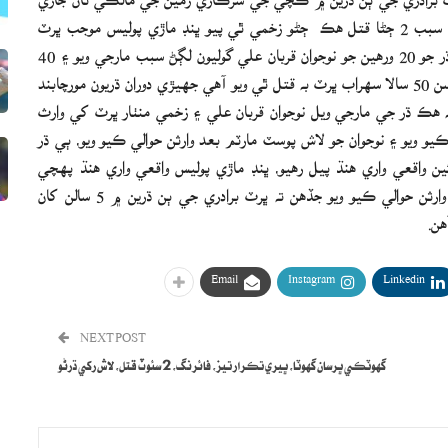
پراڻو تڪرار ٻيھر ڀڙڪي اٿيو جاري تڪرار تان ڌرين ۾ فائرنگ سبب 2 ڄڻا قتل ھڪ ڄڻو زخمي ٿي پيو ڀنڊ ماڙي پوليس موجب ڀرٽ
برادري جي پراڻي جاري تڪرار تان ڌرين ۾ فائرنگ سبب ھڪ ڌر جو 20 ورھين جو نوجوان قربان علي گوليون لڳڻ سبب مارجي ويو ۽ 40
ورھين جو منٺار ڀرٽ زخمي ٿي پيو آھي جڏھن ته ٻي ڌر جو پيرسن 50 سالا سھراب ڀرٽ به قتل ٿي ويو آھي جھيڙي دوران ڌريون مورچابند
ن ته ھڪ ڌر جي مارجي ويل نوجوان قربان علي ۽ زخمي منٺار ڀرٽ کي وارث
يو ويو ۽ نوجوان جو لاش پوسٽ مارٽم بعد وارثن حوالي ڪيو ويو، ٻي ڌر
واقعي واري ھنڌ پيل رھيو، ڀنڊ ماڙي پوليس واقعي واري ھنڌ پھچي
لاش کڻائي تعلقي اسپتال ميھڙ آندو پوسٽ مارٽم بعد لاش وارثن حوالي ڪيو ويو جڏھن ته ڀرٽ برادري جي ٻن ڌرين ۾ 5 سالن کان
Email
Instagram
Linkedin
NEXT POST
گهوٽڪي ڀرسان گهوٽا، ڀيري تڪرار تيز، فائرنگ، 2 سئوٽ قتل، لاش رکي ڌرڻو