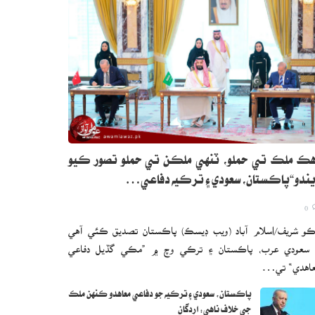
ڪ ملڪ تي حملو، ٽنهي ملڪن تي حملو تصور ڪيو
ندو“پاڪستان، سعودي ۽ ترڪيه دفاعي…
0
و شريف/اسلام آباد (ويب ڊيسڪ) پاڪستان تصديق ڪئي آهي
 سعودي عرب، پاڪستان ۽ ترڪي وچ ۾ ”مڪي گڏيل دفاعي
اهدي“ تي…
پاڪستان، سعودي ۽ ترڪيه جو دفاعي معاهدو ڪنهن ملڪ
جي خلاف ناهي: اردگان