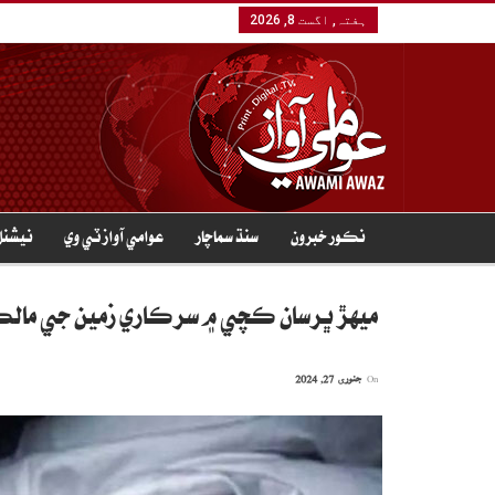
ہفتہ, اگست 8, 2026
نڪور خبرون
سنڌ سماچار
عوامي آواز ٽي وي
نيشنل
ميهڙ ڀرسان ڪچي ۾ سرڪاري زمين جي مالڪي تان فائرنگ،
On
جنوری 27, 2024