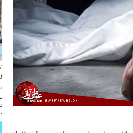
”ه
وي
مڪ
ته
مع
ڀرٽ برادري جي ٻن ڌرين ۾ ڪچي جي سرڪاري زمين جي مالڪي تان جاري