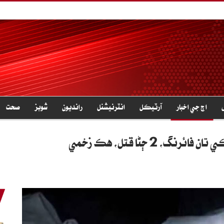
اڄ جي اخبار
آرٽيڪل
انٽرنيشنل
رانديون
شوبز
صحت
 2 ڄڻا قتل، هڪ زخمي