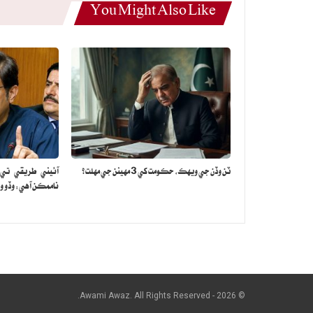
You Might Also Like
ٽن وڏن جي ويهڪ، حڪومت کي 3 مهينن جي مهلت؟
آئيني طريقي تي ع
ناممڪن آهي: وڏو وز
© 2026 - Awami Awaz. All Rights Reserved.