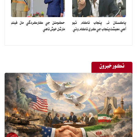
پاڪستان نه، پنجاب ناڪام ٿيو
حڪومتن جي ڪارڪردگي مان فيلڊ
آهي،معيشت پنجاب جي ڪري ناڪام وئي
مارشل خوش ناهي
نڪور خبرون