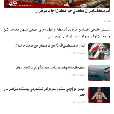
آمريڪا-ايران معاهدي جو امڪان اڃا به برقرار
0
سينيئر خليجي اختيارين موجب، آمريڪا ۽ ايران وچ ۾ جمعي ڏينهن معاهدو ٿيڻ
جا امڪان اڃا به پنجاهه سيڪڙو آهن. ذريعن سي…
ايران جو فلسطيني اڳواڻن جي هر فيصلي جي حمايت جو اعلان
اگست 5, 2026
عمان سان معاهدي کانپوءِ به آبناءِ هرمز ٿڏي تي نه کلندو: ايران
اگست 5, 2026
حوثين جو ڳاڙهي سمنڊ ۾ سعودي آئل ٽينڪر تي بيلسٽڪ ميزائلن سان
حملو
اگست 5, 2026