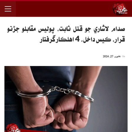
صدام لاشاري جو قتل ثابت، پوليس مقابلو جڙتو
قرار، ڪيس داخل، 4 اهلڪار گرفتار
On
جنوری 27, 2024