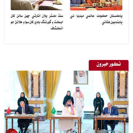
پاڪستان حڪومت عالمي ميڊيا تي
سنڌ ماسٽر پلان اٿارٽي ڇهن سالن کان
پابنديون هٽائي
ايڪٽ ۽ گورننگ باڊي کان سواءِ هلائڻ جو
انڪشاف
نڪور خبرون