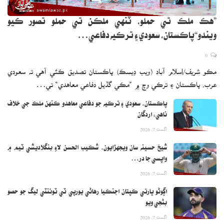
”هڪ ملڪ تي حملو، ٽنهي ملڪن تي حملو تصور ڪيو
ويندو“پاڪستان، سعودي ۽ ترڪيه دفاعي…
0
مڪو شريف/اسلام آباد (ويب ڊيسڪ) پاڪستان تصديق ڪئي آهي ته سعودي
عرب، پاڪستان ۽ ترڪي وچ ۾ ”مڪي گڏيل دفاعي معاهدي“ تي…
پاڪستان، سعودي ۽ ترڪيه جو دفاعي معاهدو ڪنهن ملڪ جي خلاف
ناهي: اردگان
اگست 7, 2026
شيخ حسينه سان ويجهڙايون، شڪيب الحسن لاءِ بنگلاديشي ٽيم ۾
واپسي جا در…
اگست 7, 2026
اڳوڻو ڀارتي ڪپتان اجنڪيا رهاڻي يورپي ٽي ٽوئنٽي ليگ جو حصو
بڻجي ويو
اگست 7, 2026