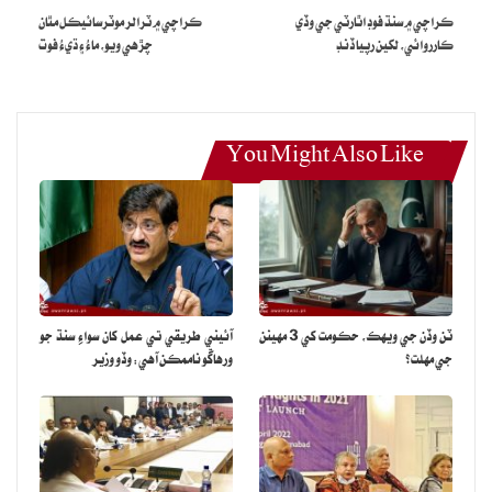
ڪراچي ۾ سنڌ فوڊ اٿارٽي جي وڏي
ڪراچي ۾ ٽرالر موٽرسائيڪل مٿان
ڪارروائي، لکين رپيا ڏنڊ
چڙهي ويو، ماءُ ۽ ڌيءُ فوت
You Might Also Like
ٽن وڏن جي ويهڪ، حڪومت کي 3 مهينن
آئيني طريقي تي عمل کان سواءِ سنڌ جو
جي مهلت؟
ورهاڱو ناممڪن آهي: وڏو وزير