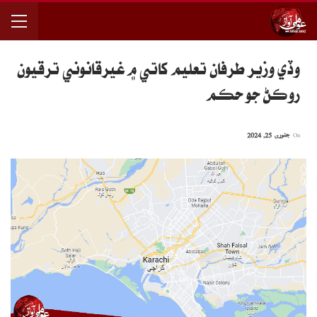
وڏي وزير طرفان تعليم کاتي ۾ غيرقانوني ترقيون
روڪڻ جو حڪم
On
جنوری 25, 2024