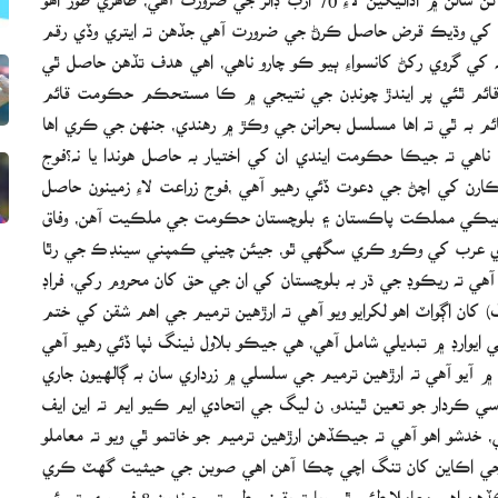
ن کي وڌيڪ قرض حاصل ڪرڻ جي ضرورت آهي جڏهن ته ايتري وڏي رقم
ي گروي رکڻ کانسواءِ ٻيو ڪو چارو ناهي، اهي هدف تڏهن حاصل ٿي
 ٿئي پر ايندڙ چونڊن جي نتيجي ۾ ڪا مستحڪم حڪومت قائم
م به ٿي ته اها مسلسل بحرانن جي وڪڙ ۾ رهندي، جنهن جي ڪري اها
ناهي ته جيڪا حڪومت ايندي ان کي اختيار به حاصل هوندا يا نه؟فوج
ارن کي اچڻ جي دعوت ڏئي رهيو آهي ،فوج زراعت لاءِ زمينون حاصل
ر جيڪي مملڪت پاڪستان ۽ بلوچستان حڪومت جي ملڪيت آهن، وفاق
 عرب کي وڪرو ڪري سگهي ٿو، جيئن چيني ڪمپني سينڊڪ جي رٿا
هي ته ريڪوڊ جي ڌر به بلوچستان کي ان جي حق کان محروم رکي، فراڊ
 کان اڳواٽ اهو لکرايو ويو آهي ته ارڙهين ترميم جي اهم شقن کي ختم
ايوارڊ ۾ تبديلي شامل آهي، هي جيڪو بلاول ٺينگ ٺپا ڏئي رهيو آهي
آيو آهي ته ارڙهين ترميم جي سلسلي ۾ زرداري سان به ڳالهيون جاري
ي ڪردار جو تعين ٿيندو، ن ليگ جي اتحادي ايم ڪيو ايم ته اين ايف
دشو اهو آهي ته جيڪڏهن ارڙهين ترميم جو خاتمو ٿي ويو ته معاملو
 ۽ ان جي اڪاين کان تنگ اچي چڪا آهن اهي صوبن جي حيثيت گهٽ ڪري
انهن کي ايوب خان جي ڊويزن جي سطح تي آڻڻ چاهين ٿا، جيڪڏهن اهي معاملا طئي ٿي ويا ته يقيني طور تي چونڊون 8 فيبروري تي ئي