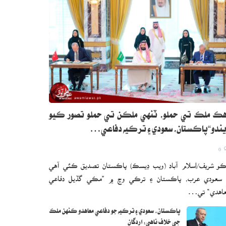
ڪ ملڪ تي حملو، ٽنهي ملڪن تي حملو تصور ڪيو
ندو“پاڪستان، سعودي ۽ ترڪيه دفاعي…
0
و شريف/اسلام آباد (ويب ڊيسڪ) پاڪستان تصديق ڪئي آهي
 سعودي عرب، پاڪستان ۽ ترڪي وچ ۾ ”مڪي گڏيل دفاعي
اهدي“ تي…
پاڪستان، سعودي ۽ ترڪيه جو دفاعي معاهدو ڪنهن ملڪ
جي خلاف ناهي: اردگان