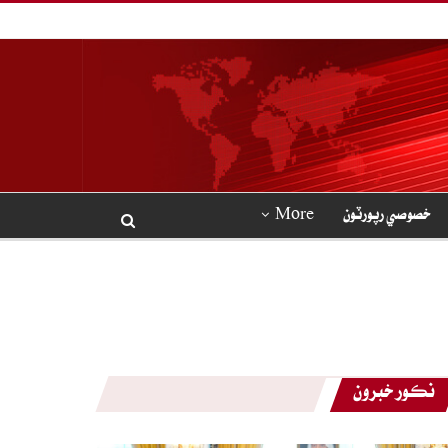
خصوصي رپورٽون
More
نڪور خبرون