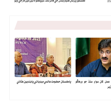
ءِ
ڪشمور ڀرسان هٿياربندن جي فائرنگ، سيپڪو لائين مين مارجي ويو
مل کان سواءِ سنڌ جو ورهاڱو
پاڪستان حڪومت عالمي ميڊيا تي پابنديون هٽائي
ير