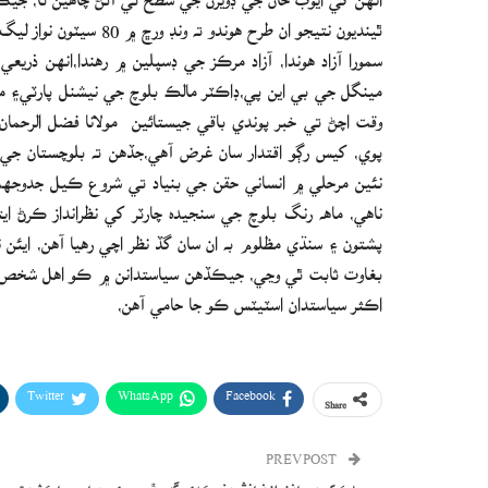
سمورا آزاد هوندا، آزاد مرڪز جي ڊسپلين ۾ رهندا،انهن ذري
مينگل جي بي اين پي،ڊاڪٽر مالڪ بلوچ جي نيشنل پارٽي۽ م
وقت اچڻ تي خبر پوندي باقي جيستائين مولانا فضل الرحمان 
پوي، کيس رڳو اقتدار سان غرض آهي،جڏهن ته بلوچستان ج
نئين مرحلي ۾ انساني حقن جي بنياد تي شروع ڪيل جدوجهد
ناهي، ماهه رنگ بلوچ جي سنجيده چارٽر کي نظرانداز ڪرڻ اي
پشتون ۽ سنڌي مظلوم به ان سان گڏ نظر اچي رهيا آهن، ايئن
بغاوت ثابت ٿي وڃي، جيڪڏهن سياستدانن ۾ ڪو اهل شخص هج
اڪثر سياستدان اسٽيٽس ڪو جا حامي آهن،
Twitter
WhatsApp
Facebook
Share
PREV POST