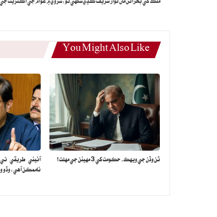
ملڪ کي بحرانن مان نواز شريف ڪڍي سگهي ٿو: سروي ۾ عوام جي اڪثريت جي را
You Might Also Like
ٽن وڏن جي ويهڪ، حڪومت کي 3 مهينن جي مهلت؟
آئيني طريقي تي ع
ناممڪن آهي: وڏو وز