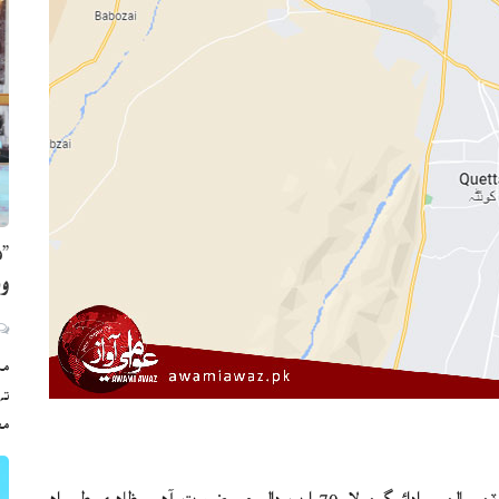
”ه
وي
مڪ
ته
مع
ڪوئيٽا(تجزيو:انور ساجدي) رپورٽن مطابق پاڪستان کي ايندڙ ٽن سالن ۾ ادائيگين لاءِ 70 ارب ڊالر جي ضرورت آهي، ظاهري طور اهو