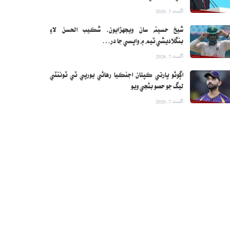
اگست 7, 2026
شيخ حسينه سان ويجهڙايون، شڪيب الحسن لاءِ
بنگلاديشي ٽيم ۾ واپسي جا در…
اگست 7, 2026
اڳوڻو ڀارتي ڪپتان اجنڪيا رهاڻي يورپي ٽي ٽوئنٽي
ليگ جو حصو بڻجي ويو
اگست 7, 2026