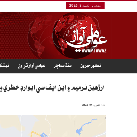
ہفتہ, اگست 8, 2026
نڪور خبرون
سنڌ سماچار
عوامي آواز ٽي وي
نيشنل
ارڙهين ترميم ۽ اين ايف سي ايوارڊ خطري ۾
On
جنوری 25, 2024