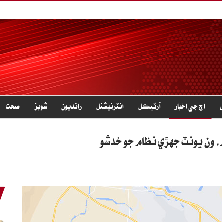
اڄ جي اخبار
آرٽيڪل
انٽرنيشنل
رانديون
شوبز
صحت
، ون يونٽ جهڙي نظام جو خدشو