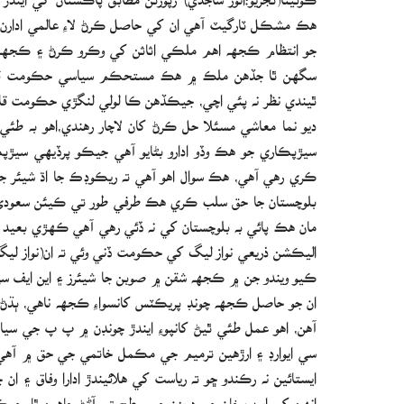
هڪ مشڪل ٽارگيٽ آهي ان کي حاصل ڪرڻ لاءِ عالمي ادار
جو انتظام ڪجهه اهم ملڪي اثاثن کي وڪرو ڪرڻ ۽ ڪجهه ک
سگهن ٿا جڏهن ملڪ ۾ هڪ مستحڪم سياسي حڪومت قائم
ٿيندي نظر نه پئي اچي، جيڪڏهن ڪا لولي لنگڙي حڪومت قائ
ديو نما معاشي مسئلا حل ڪرڻ کان لاچار رهندي،اهو به طئي 
سيڙپڪاري جو هڪ وڏو ادارو بڻايو آهي جيڪو پرڏيهي سيڙپڪ
ڪري رهي آهي، هڪ سوال اهو آهي ته ريڪوڊڪ جا اڌ شيئ
بلوچستان جا حق سلب ڪري هڪ طرفي طور تي ڪيئن سعودي
مان هڪ پائي به بلوچستان کي نه ڏئي رهي آهي ڪهڙي بعيد آ
اليڪشن ذريعي نواز ليگ کي حڪومت ڏني وئي ته ان(نواز ليگ)
ڪيو ويندو جن ۾ ڪجهه شقن ۾ صوبن جا شيئرز ۽ اين ايف سي 
ان جو حاصل ڪجهه چونڊ پريڪٽس کانسواءِ ڪجهه ناهي، ٻڌڻ ۾ 
آهن، اهو عمل طئي ٿيڻ کانپوءِ ايندڙ چونڊن ۾ پ پ جي سياس
سي ايوارڊ ۽ ارڙهين ترميم جي مڪمل خاتمي جي حق ۾ آهي، خ
ايستائين نه رڪندو ڇو ته رياست کي هلائيندڙ ادارا وفاق