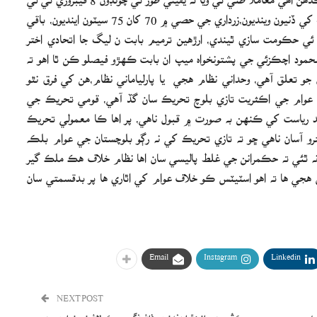
ٿينديون نتيجو ان طرح هوندو ته ونڊ ورڇ ۾ 80 سيٽون نواز ليگ کي ڏنيون وينديون،زرداري جي حصي ۾ 70 کان 75 سيٽون اينديون، باقي
عي ئي حڪومت سازي ٿيندي، ارڙهين ترميم بابت ن ليگ جا اتحادي اختر
حمود اچڪزئي جي پشتونخواه ميپ ان بابت ڪهڙو فيصلو ڪن ٿا اهو ته
جو تعلق آهي، وحداني نظام هجي يا پارلياماني نظام،هن کي فرق نٿو
ي عوام جي اڪثريت تازي بلوچ تحريڪ سان گڏ آهي، قومي تحريڪ جي
 رياست کي ڪنهن به صورت ۾ قبول ناهي، پر اها ڪا معمولي تحريڪ
ترو آسان ناهي ڇو ته تازي تحريڪ کي نه رڳو بلوچستان جي عوام بلڪه
 نه ٿئي ته حڪمرانن جي غلط پاليسي سان اها نظام خلاف هڪ ملڪ گير
ي ها ته اهو اسٽيٽس ڪو خلاف عوام کي اٿاري ها پر بدقسمتي سان
Email
Instagram
Linkedin
NEXT POST