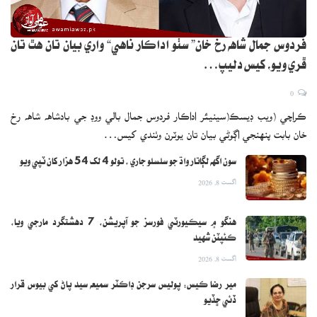
فردوس جمال شاهه رخ خان” سٺو اداڪار ناهي“ واري بيان تان هٿ تان
ڦري ويو، کيس دليپ…
0
ڪراچي (ويب ڊيسڪ(سينيئر اداڪار فردوس جمال بالي ووڊ جي بادشاهه شاهه رخ
خان بابت پنهنجي اڳوڻي بيان تان يوٽرن وٺندي کيس…
سون اگهه لڳاتار واڌ جو سلسلو جاري ، تولو 4 لک 54 هزار کان ٽپي ويو
اگست 8, 2026
هنگو ۾ سيڪيورٽي فورسز جو آپريشن، 7 دهشتگرد مارجي ويا،
ڪئپٽن شهيد
اگست 8, 2026
مير رضا ڪيس: پوليس سرجن ڊاڪٽر سميعه سيد پاڻ کي بيوس قرار
ڏئي ڇڏيو