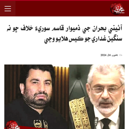
آئيني بحران جي ذميوار قاسم سوريءَ خلاف ڇو نه
سنگين غداري جو ڪيس هلايو وڃي
On
جنوری 24, 2024