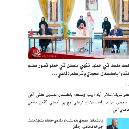
ڪ ملڪ تي حملو، ٽنهي ملڪن تي حملو تصور ڪيو
ندو“پاڪستان، سعودي ۽ ترڪيه دفاعي…
0
و شريف/اسلام آباد (ويب ڊيسڪ) پاڪستان تصديق ڪئي آهي
 سعودي عرب، پاڪستان ۽ ترڪي وچ ۾ ”مڪي گڏيل دفاعي
اهدي“ تي…
پاڪستان، سعودي ۽ ترڪيه جو دفاعي معاهدو ڪنهن ملڪ
جي خلاف ناهي: اردگان