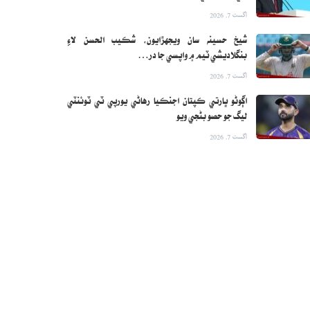
اگست 7, 2026
شيخ حسينه سان ويجهڙايون، شڪيب الحسن لاءِ
بنگلاديشي ٽيم ۾ واپسي جا در…
اگست 7, 2026
اڳوڻو ڀارتي ڪپتان اجنڪيا رهاڻي يورپي ٽي ٽوئنٽي
ليگ جو حصو بڻجي ويو
اگست 7, 2026