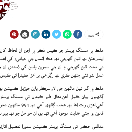
Share
ملڪ ۾ مسنگ پرسنز جو ڪيس ذڪر ۾ اچڻ ان لحاظ کان بھ
ايندو.ھئڻ تھ ائين گھرجي تھ ھڪ انسان جي حياتيءَ کي اھ
تي بحث ٿيڻ گھرجي ۽ ان جي سمورن پاسن کي ڏسندي ان جو
عمل نٿو ٿئي جنھن ڪري نھ رڳو ھي پر اھڙا ڪيترا ئي ڪيس 
ملڪ ۾ گم ٿيل ماڻھن جي لاءِ سرڪار پارن جوڙيل ڪميشن بھ
ڳالھيون بيان ڪيل آھن.مثال طور ڪيترن ئي مسنگ پرسنز
قانون ۾ چٽي ھدايت موجود آھي تھ پوءِ ان جو حل ڇو نھ پيو 
عدالتي حڪم تي مسنگ پرسنز ڪميشن سمورا تفصيل اٽارن