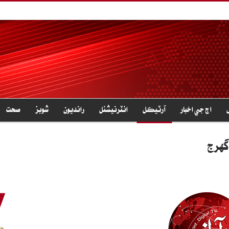
اڄ جي اخبار
آرٽيڪل
انٽرنيشنل
رانديون
شوبز
صحت
گھرج