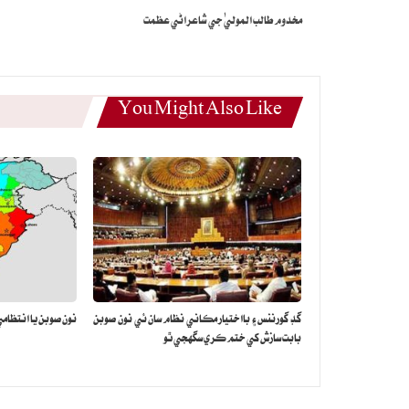
مخدوم طالب الموليٰ جي شاعراڻي عظمت
You Might Also Like
گڊ گورننس ۽ بااختيار مڪاني نظام سان ئي نون صوبن
نون صوبن يا انتظام
بابت سازش کي ختم ڪري سگهجي ٿو