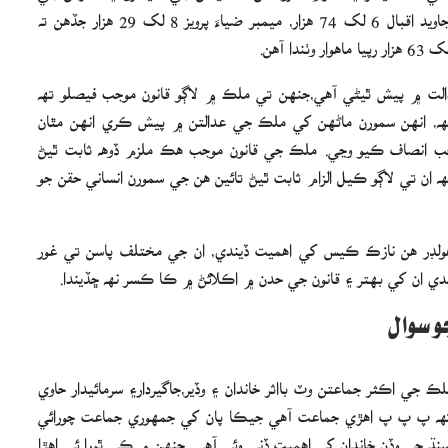
ماهوار پگهار 15 لک کان وڌيڪ آهي، ڪميشن جي سربراهه جاويد اقبال 6 لک 74 هزار، ميمبر ضياءَ پرويز 8 لک 29 هزار جڏهن ته
الت ۾ پيش ٿيڻي آھي،جنھن تي ملڪ ۾ لاڳو قانون موجب فيصلو تھ
تھ، انھن سمورن ماڻھن کي ملڪ جي عدالتن ۾ پيش ڪري انھن مٿان
ب انصاف ڪيو وڃي. ملڪ جي قانون موجب ھڪ ملزم ڏوھ ثابت ٿيڻ
تھ ان تي لاڳو ڪيل الزام ثابت ٿيڻ تائين ھن جي سمورن انساني حقن جو
ڊر ھن نازڪ ڪيس کي اھميت ڏيندي، ان جي مختلف پاسن تي غور
 ان کي بھتر ۽ قانون جي حدن ۾ اڪلائڻ ۾ ڪا ڪسر نھ ڇڏيندا.
و سوال
 اڪثر جماعتن وٽ بااثر خاندان ۽ وڏير،جاگيردار۽ سرمائيدار حاوي
تھ پ پ پ اھڙي جماعت آھي جيڪا پان کي جمھوري جماعت چورائي
نڌ جي وڏن خاندان کي اھميت ڏني وئي آھي. جنھن ۾ ڪي ٿورا ئي اھڙا