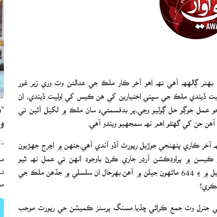
تر ڳالهھ آھي تھ اھو آخر ڪار ملڪ جي عدالتن وٽ وري زير غور
ميت ڏيندي ملڪ جي سڀني اختيارين کي ھن ڪيس کي اوليت ڏيندي، ان
 عمل جوڳو حل ڳوليو وڃي،پر بدقسمتيءَ سان ملڪ ۾ لکيل آئين تي
”ه
آھن جن کي گھڻو اھم نھ سمجھيو ويندو آھي.
وي
 آخر ڪاري پنھنجي جوڙيل رپورٽ آڏو آندي آھي،جنھن ۾ اچرج جھڙيون
 ڪيسن ۾ پراوڊڪشن آرڊر جاري ڪرڻ باوجود انھن تي عمل نھ ٿيو
مڪ
آھي.اھڙي ريت اھا بھ عجب ڳالهھ آھي تھ 994 ماڻھون تحويل ۾ ۽ 644 ماڻھون جيلن ۾ آھن.بھرحال ان سلسلي ۾ جڏھن ملڪ جي
ته
مع
نڪري؟
ي جنرل وٽ جمع ڪرائي ڇڏيا.مسنگ پرسنز ڪميشن جي رپورٽ موجب