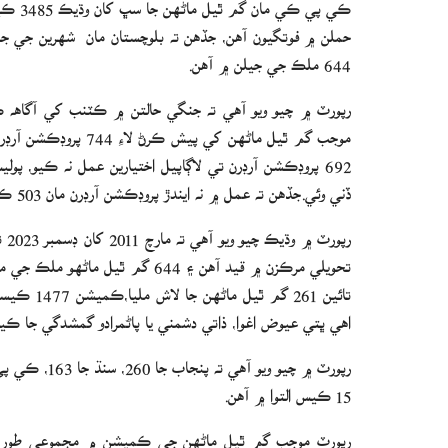
ڪي پي
644 ملڪ جي جيلن ۾ آھن.
رپورٽ ۾ چيو ويو آهي ته جنگي حالتن ۾ ڪٽنب کي آگاهه ڪ
ڏني وئي.جڏهن ته عمل ۾ نه ايندڙ پروڊڪشن آرڊرن مان 503 ڪي پي جا آهن.
تائين 261
اهي ڀتي عيوض اغوا، ذاتي دشمني يا پاڻمرادو گمشدگي جا ڪي
15 ڪيس التوا ۾ آهن.