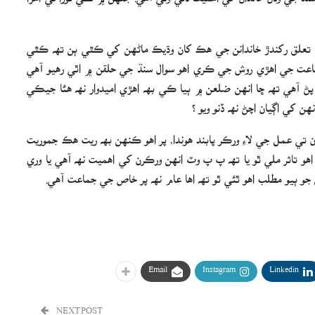
تعلق رکندڙ خاندانن جي ھڪ کان وڌيڪ ماڻھن کي ڪٿي ٻن تھ ڪٿي
اعت جي اھڙي روش جي ڪري اھو سوال سنڌ جي حلقن ۾ اٿي رھيو آھي
 پڻ آھي تھ ڇا انھن ضلعن ۾ ٻيا ڪي بھ اھڙي اميدوار نھ ھئا جيڪي
 کي اڳيان اچڻ نھ ڏنو ويو ؟
ن تي عمل جي لاءِ ورڪر پابند ھوندا، پر اھو ڪنھن بھ ريت ھڪ جموريت
 اھو تاثر ملي ٿو يا تھ پ پ وٽ انھن ورڪرن کي اھميت نھ آھي يا وري
 ٻيو مطلب اھو ٿئي ٿو تھ اھا عام نھ پر خاص جي جماعت آھي.
Email
Instagram
Linkedin
NEXT POST