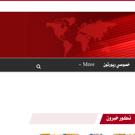
خصوصي رپورٽون
More
نڪور خبرون