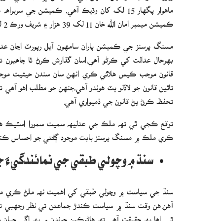
ڪميشن ميمبر امان الله خان 11 لک 39 هزار ۽ شريف ورڪ 2 لک 63 هزار رپيا ماهوار وٺندا آهن.
مسنگ پرسنز جي ڪميشن پاران سامھون آيل رپورٽ اڃان عد
بھرحال عدالت کي ڪرڻو آھي،اسان گذارش ڪرڻ ٿا چاھيون 
قانون موجب ڪيس ھلائي ڪري انھن سان سندن حيثيت موج
تائين قانون جو لاڏلو پٽ ھوندو آھي،جنھن جو مطلب اھو آھي 
تحفظ ڪرڻ پڻ قانون جي ذميواري آھي.
توقع ڪجي ٿي تھ ملڪ جي عدليھ سميت سمورا اسٽيڪ ھول
ڪري ملڪ ۾ مسنگ پرسنز بابت موجود ڳڻتي جو احساس ڪندي
سنڌ ۾ وچولي طبقي جي نمائندگيءَ ج
سنڌ جي سياست ۾ وچولي طبقي کي اھميت نھ ملڻ ڪري ملڪ جي
آھن.ھن وقت سنڌ ۾ سياست ڪندڙ جماعتن تي نظر وجھبي 
ٿي. اھا بھ حقيقت آھي تھ ھاڻوڪين چونڊن ۾ بھ اڳي جيان س