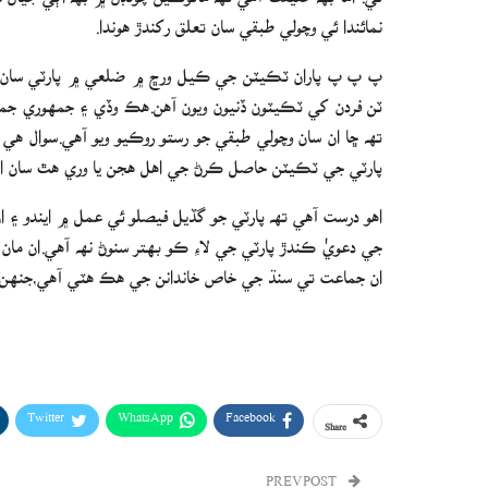
نمائندا ئي وچولي طبقي سان تعلق رکندڙ ھوندا.
پ پ پ پاران ٽڪيٽن جي ڪيل ورڇ ۾ ضلعي ۾ پارٽي سان 
ٽن فردن کي ٽڪيٽون ڏنيون ويون آھن.ھڪ وڏي ۽ جمھوري جم
تھ ڇا ان سان وچولي طبقي جو رستو روڪيو ويو آھي.سوال ھي
پارٽي جي ٽڪيٽن حاصل ڪرڻ جي اھل ھجن يا وري ھٿ سان انھن
اھو درست آھي تھ پارٽي جو گڏيل فيصلو ئي عمل ۾ ايندو ۽ ا
جي دعويٰ ڪندڙ پارٽي جي لاءِ ڪو بھتر سنوڻ نھ آھي.ان مان
ان جماعت تي سنڌ جي خاص خاندانن جي ھڪ ھٽي آھي،جنھن جو
Twitter
WhatsApp
Facebook
Share
PREV POST