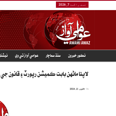
جمعہ, اگست 7, 2026
نڪور خبرون
سنڌ سماچار
عوامي آواز ٽي وي
نيشنل
لاپتا ماڻهن بابت ڪميشن رپورٽ ۽ قانون جي 
On
جنوری 11, 2024