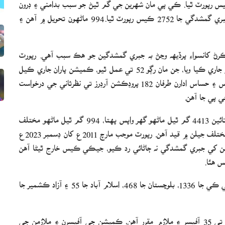
 ڪي مان گم ٿيل ماڻهن جا سڀ کان وڌيڪ 3485 ڪيس رپورٽ ٿيا. ڪي پي مان شهرين جي گم ٿيڻ جو سبب بدامني ۽ ڊرون
حملن ۾ فوتگيون آهن، جڏهن ته بلوچستان مان شهرين جي جبري گمشدگي جا 2752 ڪيس رپورٽ ٿيا.994 ماڻھون تحويل ۾ آھن ۽
رڻ کانسواءِ پرڏيهه وڃڻ به جبري گمشدگين جو هڪ سبب آهي. رپورٽ
موجب گم ٿيل ماڻهن کي پيش ڪرڻ لاءِ 744 پروڊڪشن آرڊر جاري ڪيا ويا، جن مان رڳو 52 تي عمل ٿيو، ڪميشن پاران جاري ڪيل
692 پروڊڪشن آرڊرن تي لاڳاپيل اختيارين عمل نه ڪيو، پوليس ۽ حساس ادارن طرفان 182 پروڊڪشن آرڊرز تي نظرثاني جي درخواست
رپورٽ ۾ وڌيڪ چيو ويو آهي ته مارچ 2011 کان ڊسمبر 2023 تائين 4413 گم ٿيل ماڻهو گهر واپس پهتا، 994 گم ٿيل ماڻهو مختلف
تحويلي مرڪزن ۾ قيد آهن ۽ 644 گم ٿيل ماڻهو ملڪ جي مختلف جيلن ۾ قيد آهن. رپورٽ موجب مارچ 2011ع کان ڊسمبر 2023ع
 گم ٿيل ماڻهن جا لاش مليا،ڪميشن 1477 ڪيسن کي جبري گمشدگي نه ڄاڻائي رد ڪيو، جيڪي ڪيس خارج ٿيڻا آهن
س هئا.
رپورٽ ۾ چيو ويو آهي ته پنجاب جا 260، سنڌ جا 163، ڪي پي ڪي جا 1336، بلوچستان جا 468، اسلام آباد جا 55 ۽ آزاد ڪشمير جا
رپورٽ موجب گم ٿيل ماڻهن جي ڪميشن ۾ مجموعي طور تي 35 آفيسر ۽ ملازم مقرر آهن، ڪميشن جي آفيسرن ۽ ملازمن جي