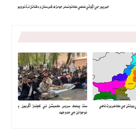
خيرپور جي اڳوڻي ضلعي ڪائونسلر جو مڙهه قبرستان ۾ دفنائڻ نه ڏنو ويو
ي يونٽن جي ڪا ضرورت ناهي
سنڌ پبلڪ سروس ڪميشن تي کڄندڙ آڱريون ۽
نوجوانن جي جدوجهد