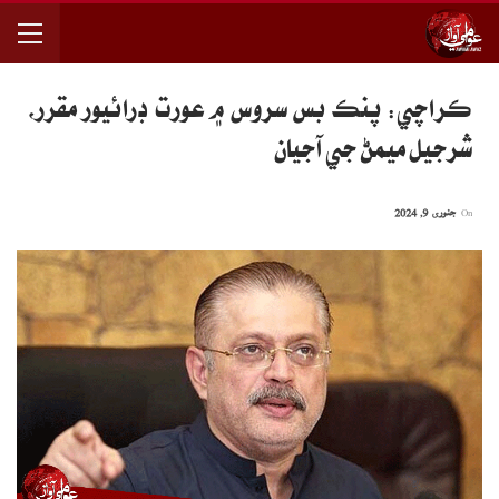
ڪراچي: پنڪ بس سروس ۾ عورت ڊرائيور مقرر،
شرجيل ميمڻ جي آجيان
On
جنوری 9, 2024