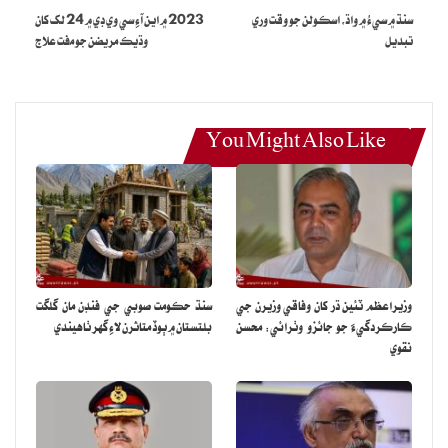
سنڌ ۾ سيءُ ۾ واڌ، اسڪولن جو وقت وري
2023 ۾ اين آءِ سي وي ڊي ۾ 24 لک کان
تبديل
وڌيڪ مريضن جو مفت علاج
You Might Also Like
وزيراعظم ٽئين ڌر کان وفاقي وزيرن جي
سنڌ حڪومت صوبي جي فنڊن مان گلگت
ڪارڪردگيءَ جو جائزو وٺرائي: محسن
بلتستان ۾ ٻوڏ متاثرن لاءِ گهر ٺاهيندي
نقوي