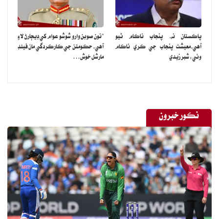
پاڪستان نه، پنجاب ناڪام ٿيو
”نون صوبن وارو شوشو عوام کي ڊيڄارڻ لاءِ
آهي،معيشت پنجاب جي ڪري ناڪام
آهي، حڪومتن جي ڪارڪردگي مان فيلڊ
وئي: شبر زيدي
مارشل خوش…
نڪور خبرون