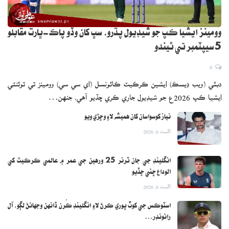
وومينز ايشيا ڪپ جو شيڊيول پڌرو، سڀ کان وڏو پاڪ-ڀارت مقابلو
5 سيپٽمبر تي ٿيندو
0
دبئي (ويب ڊيسڪ) ايشين ڪرڪيٽ ڪائونسل (اي سي سي) وومينز ٽي ٽوئنٽي
ايشيا ڪپ 2026ع جو شيڊيول جاري ڪري ڇڏيو آهي، جنهن…
نياز کوسواسان کان هميشه لاءِ وڇڙي ويو
اگست 6, 2026
انگلينڊ جي جان ٽرنر 25 ورهين جي عمر ۾ عالمي ڪرڪيٽ کي
الوداع چئي ڇڏيو
اگست 6, 2026
اسٽوڪس جي کوٽ پوري ڪرڻ لاءِ انگلينڊ ڪُرن ڏانهن وجهائڻ لڳو، آل
رائونڊر…