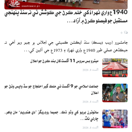
1940ع واري ٺهراءُ کي ختم ڪرڻ جي ڪوشش ٿي ته سنڌ پنهنجي
مستقبل جو فيصلو ڪرڻ ۾ آزاد…
0
ڄامشورو (ويب ڊيسڪ) سنڌ ايڪشن ڪميٽي جي اجلاس ۾ چيو ويو آهي ته
جيڪڏهن عملي طور 1940ع واري ٺهراءُ ۽ 1973ع جي آئين کي…
ميٽرو بس سروس 11 آگسٽ کان بند ڪرڻ جو اعلان
اگست 8, 2026
جماعت اسلامي جو 9 آگسٽ تي ملڪ گير احتجاج جو سڏ واپس وٺڻ جو
اعلان
اگست 8, 2026
سائوٿرن بريو کي وڏو ڌڪ، جميما روڊريگز ”دي هنڊريڊ“ مان ٻاهر،
چارلي ناٽ…
اگست 8, 2026