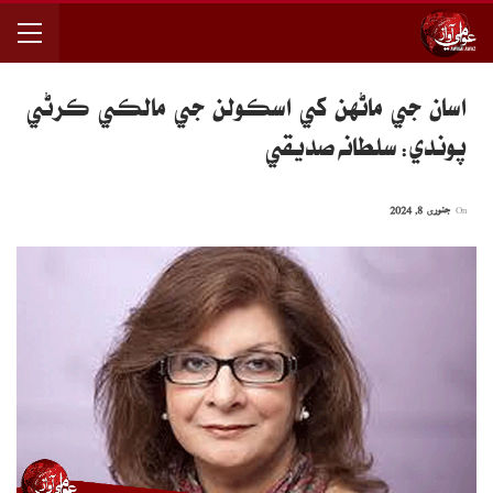
اسان جي ماڻهن کي اسڪولن جي مالڪي ڪرڻي
پوندي: سلطانه صديقي
On
جنوری 8, 2024