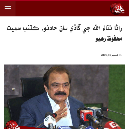
راڻا ثناءُ الله جي گاڏي سان حادثو، ڪٽنب سميت
محفوظ رهيو
On
دسمبر 25, 2023