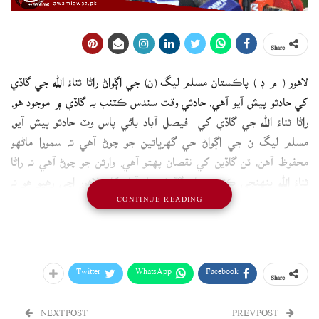
Share
لاهور ( م ڊ ) پاڪستان مسلم ليگ (ن) جي اڳواڻ راڻا ثناءُ الله جي گاڏي
کي حادثو پيش آيو آهي، حادثي وقت سندس ڪٽنب به گاڏي ۾ موجود هو.
راڻا ثناءُ الله جي گاڏي کي فيصل آباد بائي پاس وٽ حادثو پيش آيو.
مسلم ليگ ن جي اڳواڻ جي گهرڀاتين جو چوڻ آهي ته سمورا ماڻهو
محفوظ آهن، ٽن گاڏين کي نقصان پهتو آهي. وارثن جو چوڻ آهي ته راڻا
ثناءُ الله پنهنجي ڪٽنب سان گڏ فيصل آباد کان لاهور اچي رهيو هو ته
CONTINUE READING
ڪمند سان ڀريل ٽرالي گاڏي کي ٽڪر هنيو.
Twitter
WhatsApp
Facebook
Share
NEXT POST
PREV POST