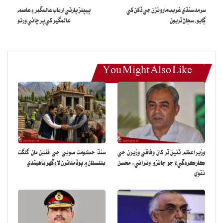
سرمد سنڌي غريب ماروئڙن جي ڏکن کي
پيپلز پارٽي ارباب عالمگير ۽ عاصمه
ڳايو: سڄاڻ ڌريون
عالمگير کي پرچائي ورتو
You Might Also Like
وزيراعظم ٽئين ڌر کان وفاقي وزيرن جي
سنڌ حڪومت صوبي جي فنڊن مان گلگت
ڪارڪردگيءَ جو جائزو وٺرائي: محسن
بلتستان ۾ ٻوڏ متاثرن لاءِ گهر ٺاهيندي
نقوي