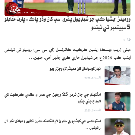
وومينز ايشيا ڪپ جو شيڊيول پڌرو، سڀ کان وڏو پاڪ-ڀارت مقابلو
5 سيپٽمبر تي ٿيندو
0
دبئي (ويب ڊيسڪ) ايشين ڪرڪيٽ ڪائونسل (اي سي سي) وومينز ٽي ٽوئنٽي
ايشيا ڪپ 2026ع جو شيڊيول جاري ڪري ڇڏيو آهي، جنهن…
نياز کوسواسان کان هميشه لاءِ وڇڙي ويو
اگست 6, 2026
انگلينڊ جي جان ٽرنر 25 ورهين جي عمر ۾ عالمي ڪرڪيٽ کي
الوداع چئي ڇڏيو
اگست 6, 2026
اسٽوڪس جي کوٽ پوري ڪرڻ لاءِ انگلينڊ ڪُرن ڏانهن وجهائڻ لڳو، آل
رائونڊر…