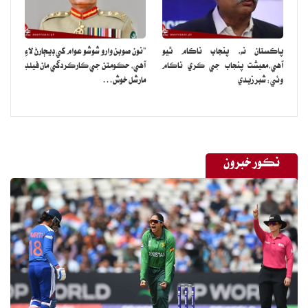
پاڪستان نه، پنجاب ناڪام ٿيو
”نون صوبن وارو شوشو عوام کي ڊيڄارڻ لاءِ
آهي،معيشت پنجاب جي ڪري ناڪام
آهي، حڪومتن جي ڪارڪردگي مان فيلڊ
وئي: شبر زيدي
مارشل خوش…
نڪور خبرون