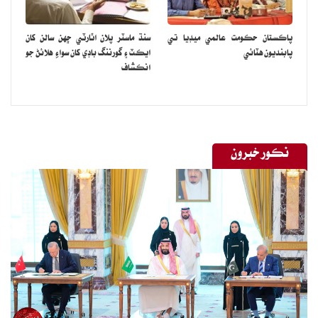
پاڪستان حڪومت عالمي ميڊيا تي
سنڌ ماسٽر پلان اٿارٽي ڇهن سالن کان
پابنديون هٽائي
ايڪٽ ۽ گورننگ باڊي کان سواءِ هلائڻ جو
انڪشاف
نڪور خبرون