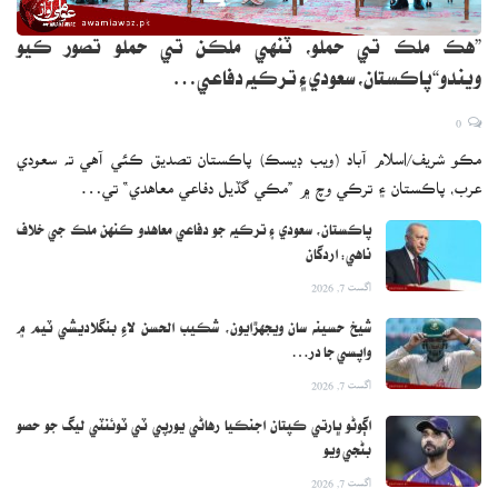
”هڪ ملڪ تي حملو، ٽنهي ملڪن تي حملو تصور ڪيو
ويندو“پاڪستان، سعودي ۽ ترڪيه دفاعي…
0
مڪو شريف/اسلام آباد (ويب ڊيسڪ) پاڪستان تصديق ڪئي آهي ته سعودي
عرب، پاڪستان ۽ ترڪي وچ ۾ ”مڪي گڏيل دفاعي معاهدي“ تي…
پاڪستان، سعودي ۽ ترڪيه جو دفاعي معاهدو ڪنهن ملڪ جي خلاف
ناهي: اردگان
اگست 7, 2026
شيخ حسينه سان ويجهڙايون، شڪيب الحسن لاءِ بنگلاديشي ٽيم ۾
واپسي جا در…
اگست 7, 2026
اڳوڻو ڀارتي ڪپتان اجنڪيا رهاڻي يورپي ٽي ٽوئنٽي ليگ جو حصو
بڻجي ويو
اگست 7, 2026