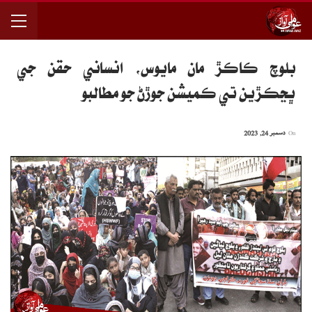
بلوچ ڪاڪڙ مان مايوس، انساني حقن جي
ڀڃڪڙين تي ڪميشن جوڙڻ جو مطالبو
On
دسمبر 24, 2023