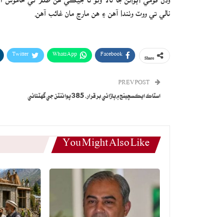
نالي تي ووٽ وٺندا آهن ۽ هن مارچ مان غائب آهن.
Twitter
WhatsApp
Facebook
Share
PREV POST
اسٽاڪ ايڪسچينج ۾ٻاڙائي برقرار، 385 پوائنٽن جي گهٽتائي
You Might Also Like