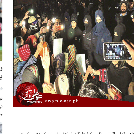
وو
ڀارت
دب
ج
مٿاهن قتل واقعن خلاف ڪوئيٽا کان نڪتل بلوچ يڪجهتي ڪميٽي جو