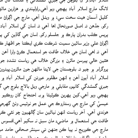
لانگ مارچ اسلام آباد پهچي ويو آهي،راولپنڊي ۾ هزارين ماڻ
کليل آسمان هيٺ سخت سيءُ ۾ ويٺل آهي، مارچ جي اڳواڻ ماه 
رکو، جڏهن ته اصل صورتحال اها آهي ته اسان کي اسلام آباد 
پريس ڪلب بدران پارڪ ۾ جلسلو رکو، اسان جي گاڏين کي پ
اڳواڻ علي وزير ساٿين سميت شرڪت ڪري ايڪتا جو اظهار ڪيو،
آهي ته اهي اسان جي خلاف طاقت جو استعمال ڪرڻ وارا آهن ۽ 
هٿين خالي پيرسن مائرن ۽ بزرگن خلاف هي رياست تشدد جو
پروگرام ۾ چيو ته بلوچستان جي لاپتا ماڻهن جون مائرون،ڀين
اسلام آباد آيون آهن ۽ انهن مظلوم عورتن کي اسلام آباد ۾ ب
جبري گمشدگي کانپوءِ مقابلي ۾ مارجي ويل بالاچ بلوچ جي گ
پهچي ويو آهي،کين پهرين ڪوئيٽا ۾به احتجاج کان روڪيو
عيسيٰ کي مارچ جي رستاروڪ جي عمل جو نوٽيس وٺڻ گهرجي،جما
هوندي آهي، آخر رياست انهن نياڻين سان ڳالهيون ڇو نٿي ڪر
طاقت جي استعمال ۾ ماضيءَ مان سبق نه سکيو آهي.افسوس جي 
مارچ جي ڪوريج نه پيا ڪن جنهن تي سينئر صحافي حامد مير ل
وڏن قومي اڳواڻن جا نالا وٺو ٿا جيڪي هن ظلم تي خاموش آ