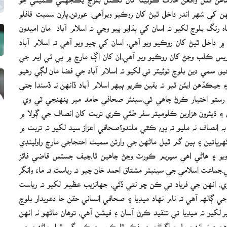
هن کي شهر اندر داخل ٿيڻ کان روڪيو ويوآهي، عورتن،ٻارن سميت قافلو
رنگ بلوچ لکيو ته اسان کي ٻڌايو پيو وڃي ته اسلام آباد مان اميدون
۾ داخل ٿيڻ کان روڪيو ويو آهي، اسان کي چيو ويو آهي ته اسلام آباد
ريس ڪلب وڃڻ کان روڪيو ويو آهي،ان کان اڳ مارچ ۾ پي ٽي ايم جي
 سمي دين بلوچ ٽوئيٽر تي لکيو ته اسلام آباد جي فضا مان لڳي رهيو
جيڪڏهن ايئن ٿيو ته يقين ڪريو ٻيهر اسلام آباد ڏانهن نه ڏسندا جتي
 رستو اختيار ڪرڻ چاهي ٿي،سينئر صحافي حامد مير پنهنجي ٽي وي
رون ۽ ڌيئرون هزارين ڪلوميٽر سفر طئي ڪري تربت کان انصاف جي ڳولا ۾
ه انصاف نه مليو ته پوءِ ڪٿي ملندو؟صحافي اعزاز سيد لکيو ته تربت ۾
هرڀاتين ۽ ٻين گم ٿيل ماڻهن جي وارثن سميت احتجاجي مارچ راولپنڊي
 ويو ۽ هاڻي اهي سپريم ڪورٽ وڃڻ چاهين ٿا،چيف جسٽس قاضي فائز
عت اسلامي جي سينيٽر مشتاق احمد خان چيو ته رياست ته ماءُ وانگر
ي، انهن جي فرياد تي ڪن ڇو نٿي ڏئي، جهانزيب عظيم لکيو ته رياست
ڳالهه آهي ته نام نهاد ميڊيا ۽ صحافي انساني حقن جا دعويدار بلوچ
کيو ته ميڊيا تي تنقيد ڪرڻ آسان ۽ فيشن آهي، توهان ماڻهو نه انهن
هن ۽ نه انهن بلوچ اڳواڻن جو ذڪر ٿا ڪريو جيڪي گم ٿيل ماڻهن جي