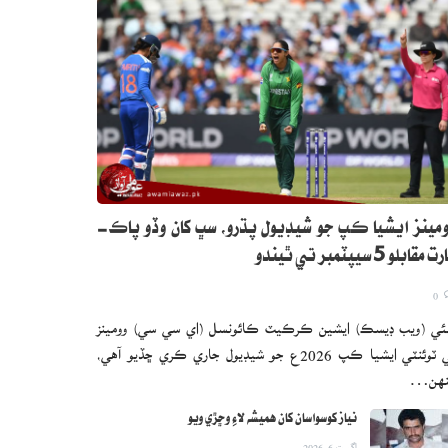
مينز ايشيا ڪپ جو شيڊيول پڌرو، سڀ کان وڏو پاڪ-
 مقابلو 5 سيپٽمبر تي ٿيندو
0
ئي (ويب ڊيسڪ) ايشين ڪرڪيٽ ڪائونسل (اي سي سي) وومينز
ٽي ٽوئنٽي ايشيا ڪپ 2026ع جو شيڊيول جاري ڪري ڇڏيو آهي،
نهن…
نياز کوسواسان کان هميشه لاءِ وڇڙي ويو
اگست 6, 2026