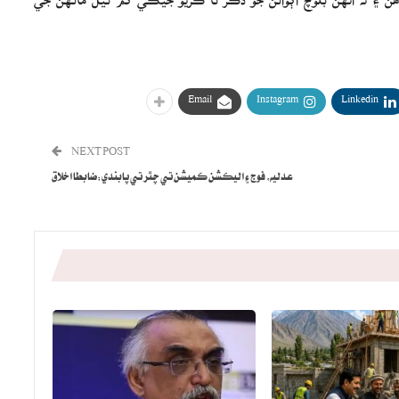
Email
Instagram
Linkedin
NEXT POST
عدليه، فوج ۽ اليڪشن ڪميشن تي چٿر تي پابندي:ضابطا اخلاق