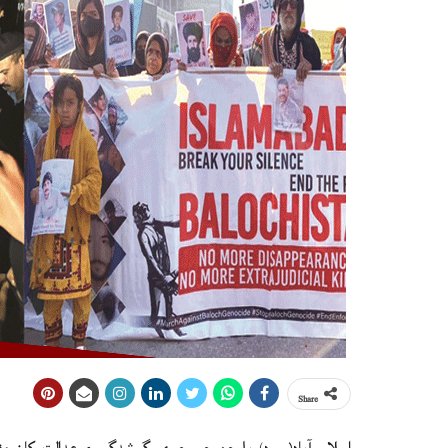
Share
اسلام آباد(م ڊ) بلوچن جي جبري گمشدگي ۽ عدالت کان 