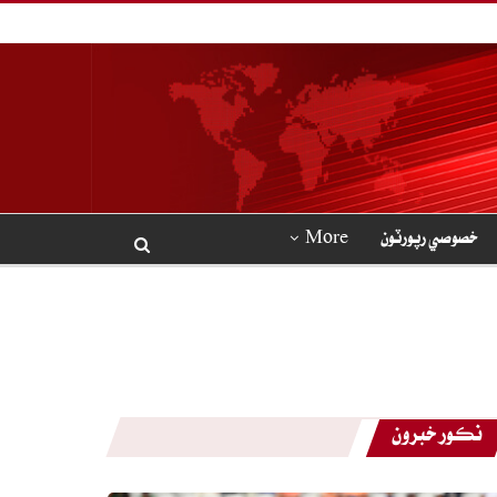
خصوصي رپورٽون
More
نڪور خبرون