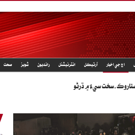
اڄ جي اخبار
آرٽيڪل
انٽرنيشنل
رانديون
شوبز
صحت
رستاروڪ،سخت سيءَ ۾ ڌرڻو