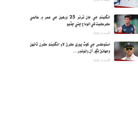
انگلينڊ جي جان ٽرنر 25 ورهين جي عمر ۾ عالمي
ڪرڪيٽ کي الوداع چئي ڇڏيو
اگست 6, 2026
اسٽوڪس جي کوٽ پوري ڪرڻ لاءِ انگلينڊ ڪُرن ڏانهن
وجهائڻ لڳو، آل رائونڊر…
اگست 6, 2026