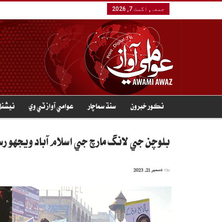
جمعہ, اگست 7, 2026
نڪور خبرون
سنڌ سماچار
عوامي آواز ٽي وي
نيشنل
بلوچن جي لانگ مارچ جي اسلام آباد ويجهو 
On
دسمبر 21, 2023