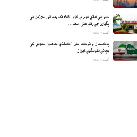
ڪراچي ايڌي هوم ۾ ڌاڙو، 65 لک رپيا ڦر، ملازمن جي
پگهارن جي رقم هئي: سعد…
اگست 7, 2026
پاڪستان ۽ ترڪيه سان ”ڪاغذي معاهدو“ سعودي کي
بچائي نٿو سگهي:ايران
اگست 7, 2026