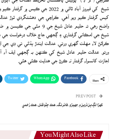
شيخ کي فيروز آباد ٿاڻي ۾ 2022 جي
کيس گرفتار ڪيو ويو آهي. ڪراچي جي دهشتگردي ٽوڙ عدا
واضح رهي ته حليم عادل شيخ 
شيخ جي امڪاني گرفتاري ۽ ڳجهي جاچ خلاف درخواست جي ٻڌڻ
ڪرائڻ لاءِ مهلت گهري ورتي. عدالت ايندڙ ٻڌڻي تي ڊي جي 
ورتو. عدالت حليم عادل شيخ کي ڪنهن به ڳجهي ايف آءِ آ
اجازت کانسواءِ گرفتار نه ڪرڻ جي هدايت ڪئي هئي.
Twitter
WhatsApp
Facebook
Share
PREV POST
کهڙا لڳ ٻن ڌرين ۾ جهيڙو، فائرنگ، هڪ ڄڻو قتل، هڪ زخمي
You Might Also Like