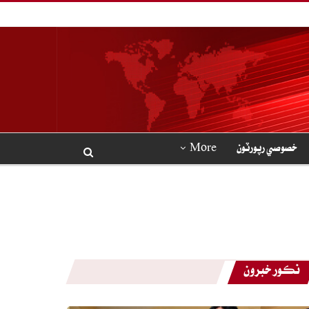
خصوصي رپورٽون
More
نڪور خبرون