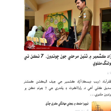
آزاد ڪشمير ۾ ٽئين مرحلي جون چونڊون، 7 تڪن تي
لنگ ملتوي
0
فرآباد (ويب ڊيسڪ)آزاد ڪشمير جي چيف اليڪشن ڪمشنر
تصديق ڪئي آهي ته راولاڪوٽ ۽ پلندري جي 7 چونڊ تڪن ۾
نڊون ملتوي…
نيپرا ملڪ ۾ بجلي مهانگي ڪري ڇڏي
اگست 7, 2026