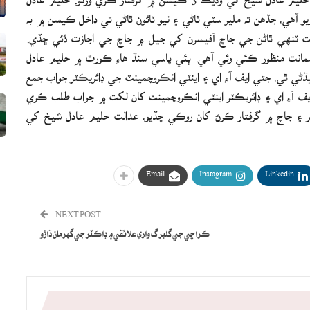
 ڪيس ۾ گرفتار ڪيو ويو آهي، جڏهن ته ملير سٽي ٿاڻي ۽ نيو ٽائون ٿاڻي تي داخل ڪيسن ۾ به
لت ٽنهي ٿاڻن جي جاچ آفيسرن کي جيل ۾ جاچ جي اجازت ڏئي ڇڏي.
جي 9 مئي جي ڪيسن ۾ ضمانت منظور ڪئي وئي آهي. ٻئي پاسي سنڌ هاءِ ڪورٽ ۾ حليم عادل
ي ٿي، جتي ايف آءِ اي ۽ اينٽي انڪروچمينٽ جي ڊائريڪٽر جواب جمع
ايف آءِ اي ۽ ڊائريڪٽر اينٽي انڪروچمينٽ کان لکت ۾ جواب طلب ڪري
ر ۽ جاچ ۾ گرفتار ڪرڻ کان روڪي ڇڏيو، عدالت حليم عادل شيخ کي
Email
Instagram
Linkedin
NEXT POST
ڪراچي جي گلبرگ واري علائقي ۾ ڊاڪٽر جي گهر مان ڌاڙو