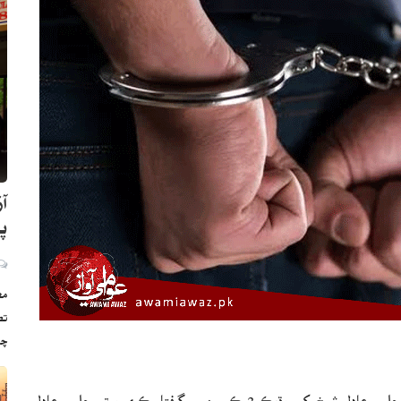
پو
مظ
چو
ڪراچي ( م ڊ ) پوليس پاڪستان تحريڪ انصاف جي اڳواڻ حليم عادل شيخ کي وڌيڪ 3 ڪيسن ۾ گرفتار ڪري ورتو. حليم عادل