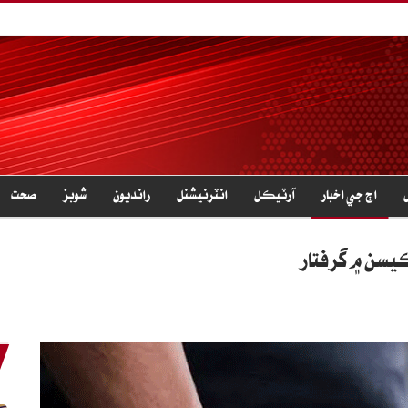
اڄ جي اخبار
آرٽيڪل
انٽرنيشنل
رانديون
شوبز
صحت
ڪيسن ۾ گرفتار