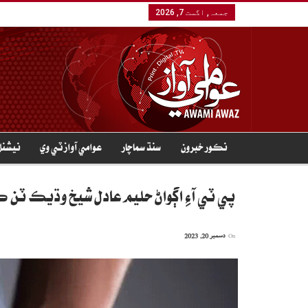
جمعہ, اگست 7, 2026
نڪور خبرون
سنڌ سماچار
عوامي آواز ٽي وي
نيشنل
پي ٽي آءِ اڳواڻ حليم عادل شيخ وڌيڪ ٽن 
On
دسمبر 20, 2023