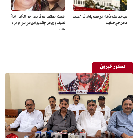
سپريم ڪورٽ بار جي صدر پاران نوان صوبا
رياست مخالف سرگرمين جو الزام، اياز
ٺاهڻ جي حمايت
لطيف ۽ رياض چانڊيو اين سي سي آءِ اي ۾
طلب
نڪور خبرون