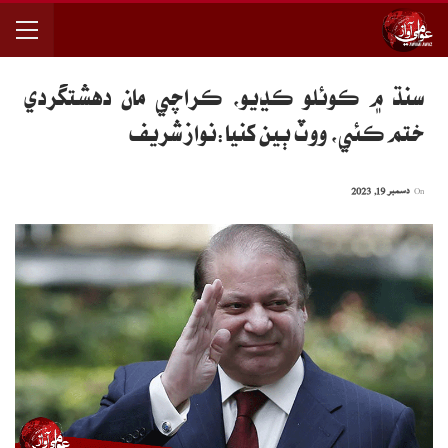
سنڌ ۾ ڪوئلو ڪڍيو، ڪراچي مان دهشتگردي
ختم ڪئي، ووٽ ٻين کنيا:نواز شريف
On
دسمبر 19, 2023