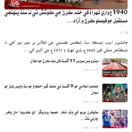
1940ع واري ٺهراءُ کي ختم ڪرڻ جي ڪوشش ٿي ته سنڌ پنهنجي
مستقبل جو فيصلو ڪرڻ ۾ آزاد…
0
ڄامشورو (ويب ڊيسڪ) سنڌ ايڪشن ڪميٽي جي اجلاس ۾ چيو ويو آهي ته
جيڪڏهن عملي طور 1940ع واري ٺهراءُ ۽ 1973ع جي آئين کي…
ميٽرو بس سروس 11 آگسٽ کان بند ڪرڻ جو اعلان
اگست 8, 2026
جماعت اسلامي جو 9 آگسٽ تي ملڪ گير احتجاج جو سڏ واپس وٺڻ جو
اعلان
اگست 8, 2026
سائوٿرن بريو کي وڏو ڌڪ، جميما روڊريگز ”دي هنڊريڊ“ مان ٻاهر،
چارلي ناٽ…
اگست 8, 2026