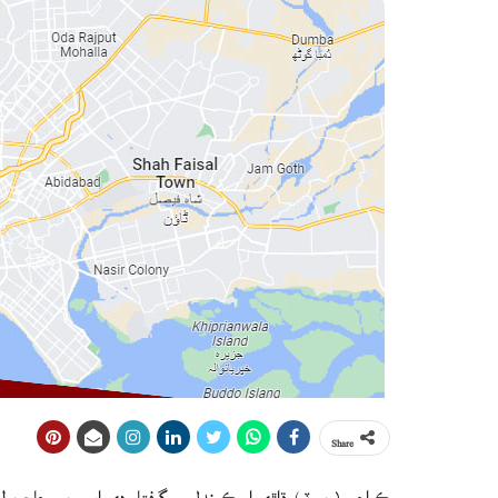
Share
ڪراچي (رپورٽر) ڌاڙي اسڪينڊل ۾ گرفتار ڊي ايس پي جاچ پو