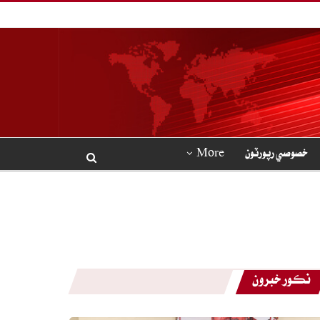
خصوصي رپورٽون
More
نڪور خبرون