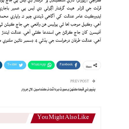
ڦرلٽ جي الزام هيٺ گرفتار اڳوڻي ڊي ايس پي عمير باجا
ايڊووڪيٽ عامر عدالت کي آگاهي ڏيندي چيو ته واپاري مح
آهي، وڪيل موجب اها ئي پوليس هن واقعي جي جاچ ڪيئن ٿ
آفيسرن کان جاچ ڪرائڻ جي استدعا ڪئي آهي، عدالت ايندڙ
آهي، عدالت طرفان درخواست جي ٻڌڻي 4 ڊسمبر تائين ملتوي ڪئي وئي.
Twitter
WhatsApp
Facebook
Share
PREV POST
ڀنڀور تي قبضا ڪنهن به صورت برداشت نه ڪنداسين:لال جروار
You Might Also Like