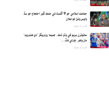
جماعت اسلامي جو 9 آگسٽ تي ملڪ گير احتجاج جو سڏ
واپس وٺڻ جو اعلان
اگست 8, 2026
سائوٿرن بريو کي وڏو ڌڪ، جميما روڊريگز ”دي هنڊريڊ“
مان ٻاهر، چارلي ناٽ…
اگست 8, 2026