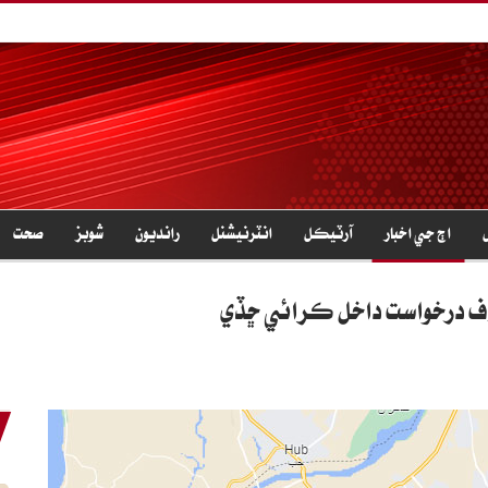
اڄ جي اخبار
آرٽيڪل
انٽرنيشنل
رانديون
شوبز
صحت
اف درخواست داخل ڪرائي ڇڏي