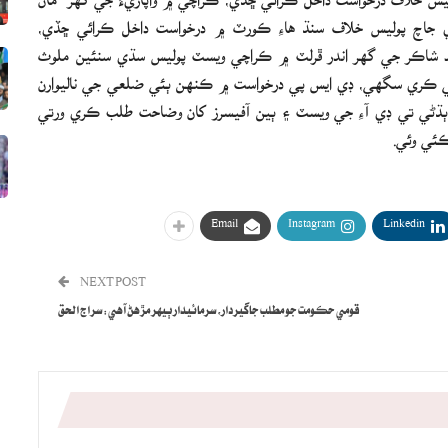
ري جاچ پوليس خلاف سنڌ هاءِ ڪورٽ ۾ درخواست داخل ڪرائي ڇڏي،
مد شاڪر جي گهر اندر ڦرلٽ ۾ ڪراچي ويسٽ پوليس سڌي سنئين ملوث
ي ڪري سگهي، ڊي ايس پي درخواست ۾ ڪنهن ٻئي ضلعي جي ناليوارن
 ٻڌڻي تي ڊي آءِ جي ويسٽ ۽ ٻين آفيسرز کان وضاحت طلب ڪري ورتي
Email
Instagram
Linkedin
NEXT POST
قومي حڪومت جو مطلب جاگيردار، سرمائيدار ٻيهر مڙهڻ آهي: سراج الحق