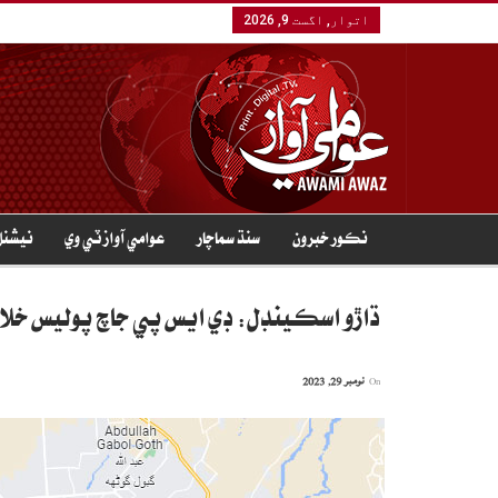
اتوار, اگست 9, 2026
نڪور خبرون
سنڌ سماچار
عوامي آواز ٽي وي
نيشنل
ڌاڙو اسڪينڊل: ڊي ايس پي جاچ پوليس خل
On
نومبر 29, 2023