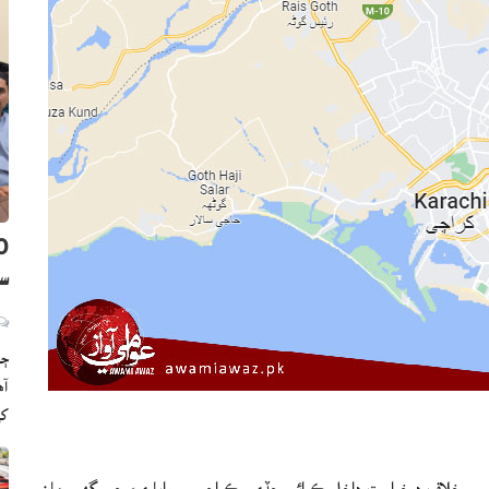
سن
ڄا
ک
ليس خلاف درخواست داخل ڪرائي ڇڏي، ڪراچي ۾ واپاريءَ جي گهر مان