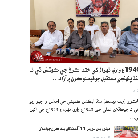
1940ع واري ٺهراءُ کي ختم ڪرڻ جي ڪوشش ٿي ته
ڌ پنهنجي مستقبل جو فيصلو ڪرڻ ۾ آزاد…
0
مشورو (ويب ڊيسڪ) سنڌ ايڪشن ڪميٽي جي اجلاس ۾ چيو ويو
آهي ته جيڪڏهن عملي طور 1940ع واري ٺهراءُ ۽ 1973ع جي آئين
ي…
ميٽرو بس سروس 11 آگسٽ کان بند ڪرڻ جو اعلان
اگست 8, 2026