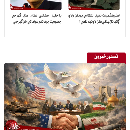
اسٽيبلشمينٽ ننڍن انتظامي يونٽن واري
بااختيار مڪاني نظام هئڻ گهرجي‏،
ڳالهه تان پٺتي هٽڻ لاءِ تيار ناهي؟
جمهوريت جو فائدو عوام کي ملڻ گهرجي
نڪور خبرون