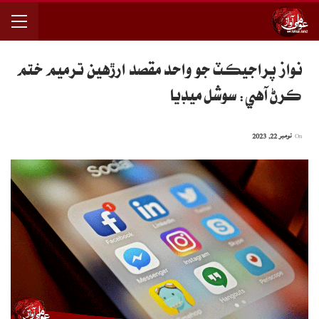
نواز پراجيڪٽ جو واحد مقصد ارڙهين ترميم ختم
ڪرڻ آهي: سوشل ميڊيا
On
نومبر 22, 2023