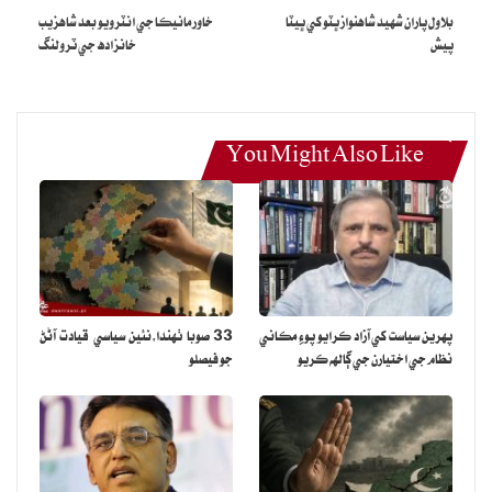
بلاول پاران شهيد شاهنواز ڀٽو کي ڀيٽا
خاور مانيڪا جي انٽرويو بعد شاهزيب
پيش
خانزاده جي ٽرولنگ
You Might Also Like
پهرين سياست کي آزاد ڪرايو پوءِ مڪاني
33 صوبا ٺهندا،نئين سياسي قيادت آڻڻ
نظام جي اختيارن جي ڳالهه ڪريو
جو فيصلو