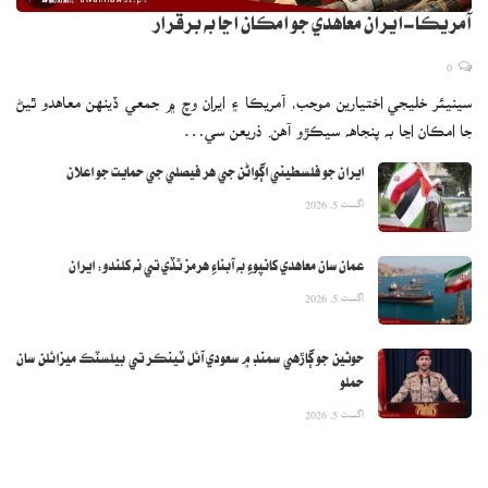
آمريڪا-ايران معاهدي جو امڪان اڃا به برقرار
0
سينيئر خليجي اختيارين موجب، آمريڪا ۽ ايران وچ ۾ جمعي ڏينهن معاهدو ٿيڻ
جا امڪان اڃا به پنجاهه سيڪڙو آهن. ذريعن سي…
ايران جو فلسطيني اڳواڻن جي هر فيصلي جي حمايت جو اعلان
اگست 5, 2026
عمان سان معاهدي کانپوءِ به آبناءِ هرمز ٿڏي تي نه کلندو: ايران
اگست 5, 2026
حوثين جو ڳاڙهي سمنڊ ۾ سعودي آئل ٽينڪر تي بيلسٽڪ ميزائلن سان
حملو
اگست 5, 2026