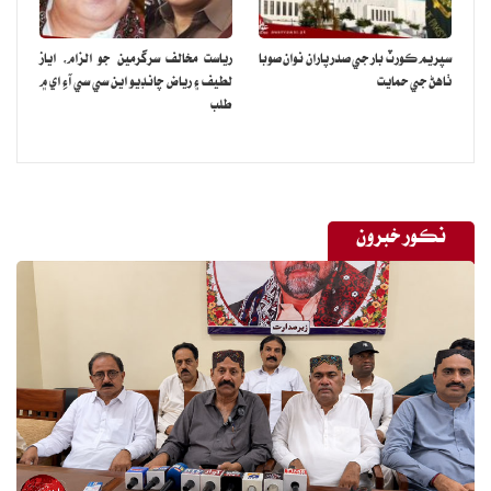
سپريم ڪورٽ بار جي صدر پاران نوان صوبا
رياست مخالف سرگرمين جو الزام، اياز
ٺاهڻ جي حمايت
لطيف ۽ رياض چانڊيو اين سي سي آءِ اي ۾
طلب
نڪور خبرون