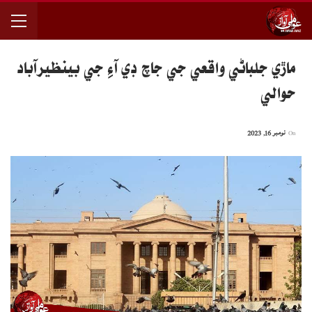
ماڙي جلباڻي واقعي جي جاچ ڊي آءِ جي بينظيرآباد
حوالي
On
نومبر 16, 2023