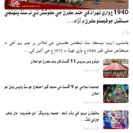
1940ع واري ٺهراءُ کي ختم ڪرڻ جي ڪوشش ٿي ته سنڌ پنهنجي
مستقبل جو فيصلو ڪرڻ ۾ آزاد…
0
ڄامشورو (ويب ڊيسڪ) سنڌ ايڪشن ڪميٽي جي اجلاس ۾ چيو ويو آهي ته
جيڪڏهن عملي طور 1940ع واري ٺهراءُ ۽ 1973ع جي آئين کي…
ميٽرو بس سروس 11 آگسٽ کان بند ڪرڻ جو اعلان
اگست 8, 2026
جماعت اسلامي جو 9 آگسٽ تي ملڪ گير احتجاج جو سڏ واپس وٺڻ جو
اعلان
اگست 8, 2026
سائوٿرن بريو کي وڏو ڌڪ، جميما روڊريگز ”دي هنڊريڊ“ مان ٻاهر،
چارلي ناٽ…
اگست 8, 2026