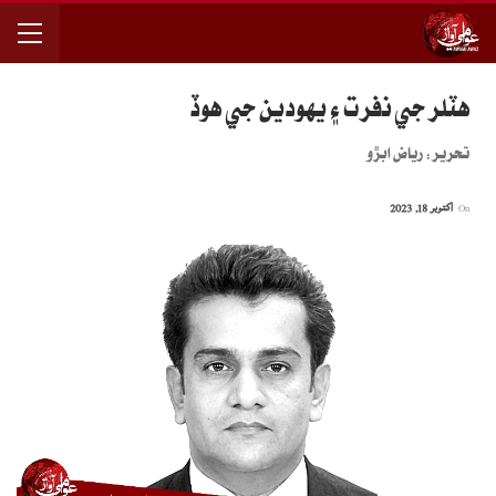
هٽلر جي نفرت ۽ يهودين جي هوڏ
تحرير: رياض ابڙو
On
اکتوبر 18, 2023