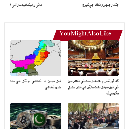
سگهي ٿو 2050 تائين يهودين جي آبادي 16 ملين ٿي وڃي. پر اها ٻي
جٽادار جمھوري نظام جي گھرج
ھاڻي ن ليگ اميد سان آھي ؟
ڳالھه آهي ته اسلام جي غلبي جي ڪري شروعاتي ڏينهن ۾ يهودين جو
وڏو تعداد مسلمان به ٿي ويو هو ۽ باقي جيڪي بچي نڪتا هئا اهي نازي
ڪيمپ جي نذر ٿي ويا هئا. دنيا جي آباديءَ جي هڪ ڪاٿي مطابق ان کان
You Might Also Like
اڳ 44 سيڪڙو يهودي نارٿ آمريڪا ۾ محيط هيا، جن مان نارٿ آمريڪا
۽ آفريڪا ۾ 41 سيڪڙو هيا، يورپ جي ملڪن ۾ انهن يهودين جي آبادي
10 سيڪڙو مس هئي، ليٽن آمريڪا ۽ ڪيريبين سمنڊ جي پٽي ۾ اهي
يهودي 3 سيڪڙو مس هيا، پر 2000ع تائين فلسطين ۽ وچ اوڀر (عربن جي
ملڪن ۾) 37 سيڪڙو هيا وري نارٿ آمريڪا ۾ 40 سيڪڙو کان مٿي
هيا، ۽ هڪ اندازي موجب اهي يهودي 2050 تائين يورپ ۾ يهودين جي
گڊ گورننس ۽ بااختيار مڪاني نظام سان
نون صوبن يا انتظامي يونٽن جي ڪا
آباديءَ جو ريشو 8 سيڪڙو مس وڃي بيهندو.هنن جو سڄو زور وري رڳو
ئي نون صوبن بابت سازش کي ختم ڪري
ضرورت ناهي
فلسطينن تي ان ڪري به آهي ته فسلطيني مسلمانن سان يهودين جو وڙهڻ
سگهجي ٿو
آسان آهي.
ڪمزور ۽ بي يارو مددگار فلسطينين جي پاسي پنهنجا عرب ملڪ به ناهن
بيٺا، ان ڪري ان سان وڙهي هي يهودي هٽلر وارا بدلا هنن فلسطيني
مسلمانن مان چڪائيندا رهن ٿا، ڇو ته يهودين جي نظر ۾ سندن جي