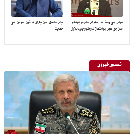
عوام جي ووٽ جو احترام ڪرڻو پوندو،
ڄام ڪمال خان پاران به نون صوبن جي
اسان جي صبر جو امتحان نه ورتو وڃي:بلاول
حمايت
نڪور خبرون