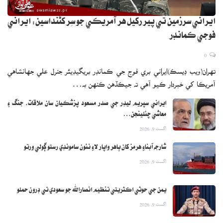
ايراني سرزمين تي پير رکيل هر آمريڪي جو سِر کڻنداسين: ايراني
فوجي ڪمانڊر
0
تهران(ويب ڊيسڪ)ايراني بري فوج جي ڪمانڊر بريگيڊيئر جنرل علي جهانشاهي
آمريڪا کي خبردار ڪيو آهي ته جيڪڏهن ڪنهن به…
ايراني سپريم ليڊر جي صدر مسعود پزشڪيان سان ملاقات، جنگ ۽
معاشي چئلينجن…
اگست 9, 2026
شارجه آبناءِ هرمز کان ٻاهر واپار لاءِ نئون سامونڊي رستو ڳولي ورتو
اگست 9, 2026
يمن جي حوثي اڪثريتي تنظيم انصارالله جو سعودي تي ڊرون حملو
اگست 9, 2026