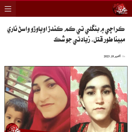
ڪراچي ۾ بنگلي تي ڪم ڪندڙ اوٻاوڙو واسڻ ناري
مبينا طور قتل، زيادتي جو شڪ
On
اکتوبر 18, 2023