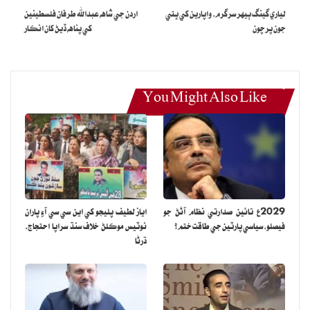
لياري گينگ ٻيهر سرگرم، واپارين کي ڀتي
اردن جي شاهه عبدالله طرفان فلسطينين
جي رهواسڻ آهي، پوليس اختيارين جو چوڻ آهي ته واقعي جي جاچ ڪئي
جون پرچون
کي پناهه ڏيڻ کان انڪار
پئي وڃي ته گهريلو ملازمه ناري جو موت ڪيئن ٿيو، وارثن زيادتي ۽ زهر
ڏيڻ جي دعويٰ ڪئي آهي، ميڊيڪل رپورٽ ۾ عورت جو جي موت ۽
زيادتي جا ثبوت سامهون ايندا.
You Might Also Like
2029ع تائين صدارتي نظام آڻڻ جو
اياز لطيف پليجو کي اين سي سي آءِ پاران
فيصلو، سياسي پارٽين جي طاقت ختم؟
نوٽيس موڪلڻ خلاف سنڌ سراپا احتجاج،
ڌرڻا