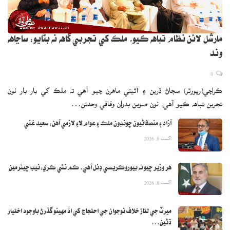
مختلف علائقن ۾ قائم غير قانوني اسڪيمن جا نالا ظاهر ڪندي عوام
کي آگاهه ڪيو ويو آهي. سنڌ بلڊنگ ڪنٽرول اٿارٽي پاران جاري ڪيل
نوٽيس ۾ ڄاڻايل غير قانوني اسڪيمن ۾ دي گرينس، متين ڪامپليڪس،
مارشل لائن نظام تباهه ڪيو، ملڪ کي تجربي گاهه نه بڻايو: ساڃاهه
ڪراچي ڊريم ويلاس، ام القرا سٽي، ڪنگس ڪاٽيجس فيز 2، بيچ سٽي،
وند
القيصر ٽاور، مصطفيٰ ڪاٽيجس، رحمان اسڪوائر ۽ ٻيون هائوسنگ اسڪيم
0
شامل آهن جيڪي سنڌ بلڊنگ ڪنٽرول اٿارٽي پاران جاري ٿيندڙ اين او سي
ڪراچي(رپورٽر) سڄاڻ ڌرين ۽ آئيني ماهرن چيو آهي ته ملڪ کي بار بار نون
جي بغير ھلي رھيون آھن.
تجربن تباهه ڪيو آهي، نون صوبن بدران وفاقي وحدتن…
ياد رھي ته اھڙي قسم جون اسڪيمون جيڪي بلڊنگ ڪنٽرول جي اين او
آزاد ۽ منصفاڻيون چونڊون ملڪ ۽ عوام لاءِ لازمي آهن: سعيد غني
سي جي بنا ھونديون آھن انھن اسڪيمن ۾ ھاءِ ڪورٽ جي حڪم موجب
اگست 8, 2026
ڪنھن به صورت ۾ ڪمرشل ڪنيڪشن ناھي ڏنو ويندو. ياد رھي ته گيس،
بجلي توڙي ٻيا ڪمرشل ڪنيڪشن حاصل ڪرڻ لاءِ سنڌ بلڊنگ ڪنٽرول
هر وزير چيو ته بيوروڪريسي ڊنل آهي، ڪم نٿي ڪري:نيب چيئرمين
اٿارٽي جي اين او سي لازمي ھوندي آھي ۽ بغير ايس بي سي اي اپرووڊ ڪو
اگست 8, 2026
به ھائوسنگ پروجيڪٽ عام شھرين جي مال تي ڌاڙو ۽ قانون موجب فراڊ
آھي جيڪو شھرين سان ٿئي پيو. ھاڻي مختلف قسمن جون غير قانوني
ميرٽ جي لتاڙ خلاف نوجوان جي احتجاج کي اڌ مهينو گذرڻ باوجود اختيار
اسڪيمون جيڪي ظاھر ٿين پيون اھي مبينا طور اڳوڻي سسٽم جو نتيجو
ڌڻين…