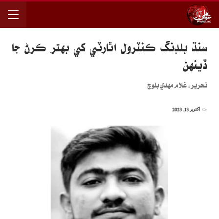
سنڌ بلڊنگ ڪنٽرول اٿارٽي کي بهتر ڪرڻ جا
ڏينھن
تحرير: غلام مهدي بلوچ
On
اکتوبر 13, 2023