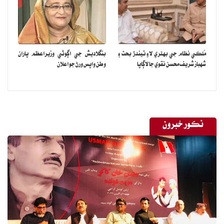
سسٽم جي خاتمي جو به وڏي واڪي اعلان ٿو ڪرڻو پوي. ان سسٽم جي
خاتمي کان پوءِ گذريل ڏيڍ مھيني دوران ڪراچيءَ جي مختلف علائقن ۾
غير قانوني طور اڏيل 300 جي لڳ ڀڳ عمارتون ڊاھي پٽ ڪيون ويون آھن،
جڏھن ته ذريعن جو چوڻ آھي ته گهٽ ۾ گهٽ سموري ڪراچيءَ ۾ 5 ھزار
مُلڪي نظام جي بهتري لاءِ ٿيندڙ بحث ۽
بنگلاديش جي اڳوڻي وزيراعظم پاران
بلڊنگس غير قانوني اڏيل آھن.
شهباز شريف محسن نقوي جا لاڳاپا
وطن واپس ورڻ جو اعلان
ڪراچيءَ جي ڪيترن ئي علائقن ۾ لينڊ مافيا پاران غير قانوني طور اڏيل
عمارتون سنڌ بلڊنگ ڪنٽرول اٿارٽيءَ لاءِ چيلينج بڻيل آھن ته ٻئي طرف
انھن قبضا مافيا سان ٻٽ بڻيل ساڳي ئي اداري جا آفيسر به ھڪ چيلينج
نڪور خبرون
ئي آھن. سنڌ بلڊنگ ڪنٽرول اٿارٽي جا ڪرپٽ آفيسر جيڪي پوئين
سسٽم ۾ موجود ھئا انھن جا ڪيل ڪارناما ڪنھن کان به لڪيل ناھن
جنھن جا ثبوت سسٽم ختم ٿيڻ تي واضح ٿي آھن. سنڌ بلڊنگ ڪنٽرول
اٿارٽي ۾ سسٽم دوران ڪيتريون ئي غيرقانوني هائوسنگ اسڪيم شروع
ٿيون جنهن خلاف ڪارروائي نه ٿي سگهي هئي.
تازو نگران حڪومت اچڻ بعد ڊائريڪٽر جنرل سنڌ بلڊنگ ڪنٽرول اٿارٽي
اسحاق کهڙي ڪارروايون تيز ڪري ڇڏيون آهن جنهن ۾ ڪراچيءَ جي