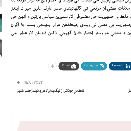
ملاقات ڪئي.ان موقعي تي ڳالهائيندي صدر عارف علوي چيو ته ايندڙ
، ملڪ ۾ جمهوريت جي مضبوطي لاءِ سمورين سياسي پارٽين ۽ انهن جي
 جمهوريت بي معنيٰ ٿي ويندي جيڪڏهن عوام پنهنجي پسند جا اڳواڻ
ن ۽ معافي جو رستو اختيار ڪرڻ گهرجي، ڏکين فيصلن لاءِ عوام جي
Email
Instagram
Linkedin
NEXT POST
ضل
ناڪامي جو تاثر: ن ليگ پاران لاهور ۾ ٿيندڙ جلسا ملتوي