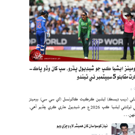
مينز ايشيا ڪپ جو شيڊيول پڌرو، سڀ کان وڏو پاڪ-
 مقابلو 5 سيپٽمبر تي ٿيندو
0
ئي (ويب ڊيسڪ) ايشين ڪرڪيٽ ڪائونسل (اي سي سي) وومينز
ٽي ٽوئنٽي ايشيا ڪپ 2026ع جو شيڊيول جاري ڪري ڇڏيو آهي،
نهن…
نياز کوسواسان کان هميشه لاءِ وڇڙي ويو
اگست 6, 2026