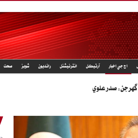
اڄ جي اخبار
آرٽيڪل
انٽرنيشنل
رانديون
شوبز
صحت
 گهرجن: صدر علوي