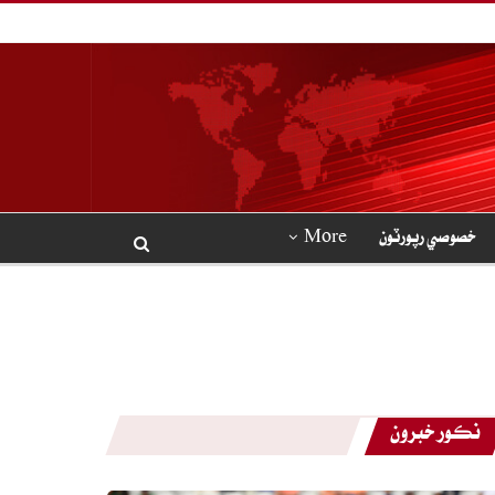
خصوصي رپورٽون
More
نڪور خبرون