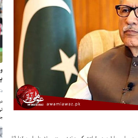
وو
ڀارت
دب
ج
ين سياسي پارٽين جي قيادت کي چونڊن ۾ حصو وٺڻ جا برابر موقعا ڏنا