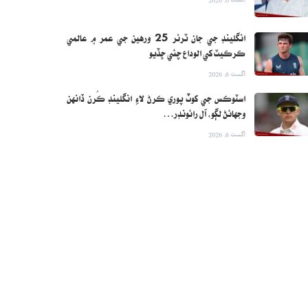
انگلينڊ جي جان ٽرنر 25 ورهين جي عمر ۾ عالمي
ڪرڪيٽ کي الوداع چئي ڇڏيو
اگست 6, 2026
اسٽوڪس جي کوٽ پوري ڪرڻ لاءِ انگلينڊ ڪُرن ڏانهن
وجهائڻ لڳو، آل رائونڊر…
اگست 6, 2026