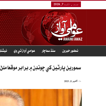
جمعہ, اگست 7, 2026
نڪور خبرون
سنڌ سماچار
عوامي آواز ٽي وي
نيشنل
سمورين پارٽين کي چونڊن ۾ برابر موقعا ملڻ
On
اکتوبر 11, 2023