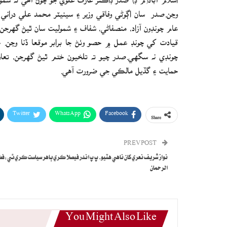
وڃن.صدر سان اڳوڻي وفاقي وزير ۽ سينيٽر محمد علي دراني 
عام چونڊون آزاد، منصفاڻي، شفاف ۽ شموليت سان ٿيڻ گهرجن
قيادت کي چونڊ عمل ۾ حصو وٺڻ جا برابر موقعا ڏنا وڃن.
چونڊي نه سگهي.صدر چيو ته تلخيون ختم ٿيڻ گهرجن، تعاو
حمايت ۽ گڏيل مالڪي جي ضرورت آهي.
Twitter
WhatsApp
Facebook
Share
PREV POST
نواز شريف نعري کان ناهي هٽيو، پ پ اندر فيصلا ڪري ٻاهر سياست ڪري ٿي:ف
الرحمان
You Might Also Like