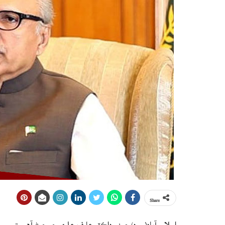
Share
اسلام آباد(م ڊ) صدر ڊاڪٽر عارف علوي جو چوڻ آهي ته سمور