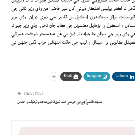
ته اڪثر پوليس اهلڪار ڊيوٽي کان غير حاضر آهن وڏي وزير ٿاڻي جي
رنمينٽ بوائز سيڪنڊري اسڪول بن قاسم جي دوري دوران. وڏي وزير
ن ۽ اسڪول ۾ پڙهايل مضمونن جي ڪابه ڄاڻ ناهي. وڏي وزير چيو ته
 وڏي وزير جي سوالن جا جواب نه ڏيڻ تي هن هيڊماستر شوڪت عمراڻي
ڪيٽل ڪالوني ۾ اسپتال ۽ ليب جي حالت انتهائي خراب ڏٺي جنهن تي
Email
Instagram
Linkedin
NEXT POST
مسجد اقصيٰ جي بي حرمتي ختم ٿيڻ تائين معاهدو نه ٿيندو: حماس