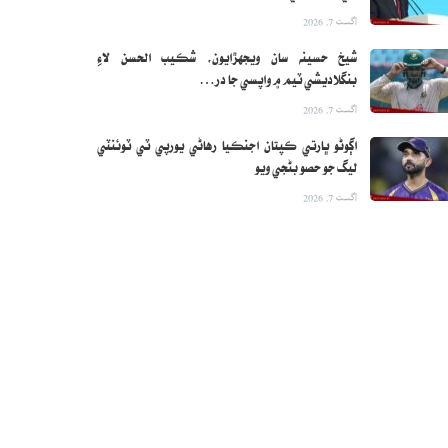
اگست 7, 2026
شيخ حسينه سان ويجهڙايون، شڪيب الحسن لاءِ
بنگلاديشي ٽيم ۾ واپسي جا در…
اگست 7, 2026
اڳوڻو ڀارتي ڪپتان اجنڪيا رهاڻي يورپي ٽي ٽوئنٽي
ليگ جو حصو بڻجي ويو
اگست 7, 2026