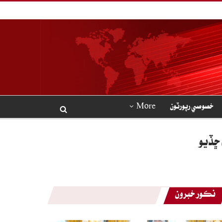
خصوصي رپورٽون
More
 ڇڏيو
نڪور خبرون