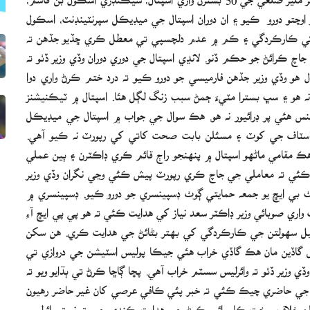
 اوچتو دورو ڪيو ۽ ان دوران اسپتال جي ميڊيڪل سپرنٽينڊنٽ، اسڪول
ر کي ڪارڪردگي ۽ ڪم ۾ عدم دلچسپي تي معطل ڪري ڇڏيو جڏهن ته
 جاچ ڪرائڻ جو حڪم ڏنو. لانڍي اسپتال جي دوري دوران وڏي وزير ڏٺو ته
 هو وڏي وزير جڏهن فارميسي جو دورو ڪيو ته درد ختم ڪرڻ واري دوا
ڊ نه هو ۽ سڀ بسترا مٽيءَ ڄمڻ سبب زنگ لڳل هئا. اسپتال ۾ ٽيڪنيشنز
س هئي پر ڊرائيور نه هو. هڪ سوال جي جواب ۾ اسپتال جي ميڊيڪل
 هن اسٽاف جي کوٽ ۽ مسئلن بابت صحت کاتي کي رپورٽ نه ڪيو آهي.
 مقامي ماڻهو اسپتال ۾ پنهنجو راڄ قائم ڪري ڊاڪٽرن ۽ ٻين عملي
ڪئي ته معاملي جي جاچ ڪري رپورٽ پيش ڪئي وڃي نگران وڏي وزير
ٺ بي ايڇ يو جمعه حمايتي ڳوٺ ڊسپينسري جو دورو ڪيو. ڊسپينسري ۾
 واري صوبائي وزير ڊاڪٽر سعد نياز کي هدايت ڪئي ته هو پي پي ايڇ آءِ
م ڪيل سهولتن جي ڪارڪردگي کي بهتر بڻائڻ جي هدايت ڪري. هن سکن
يل گاڏين مان هڪ گاڏي خراب هئي جيڪا پوليس اسٽيشن جي دروازي تي
 وزير ڏٺو ته وائرليس سسٽم خراب آهي. پڇا ڳاڇا ڪرڻ تي ٻڌايو ويو ته
رن جي حاضري چيڪ ڪئي ته خبر پئي ڪافي عرصي کان غير حاضر رهيون
لن خلاف سخت ڪارروائي ڪرڻ جي هدايت ڪندي چيو ته نه ته وائرليس