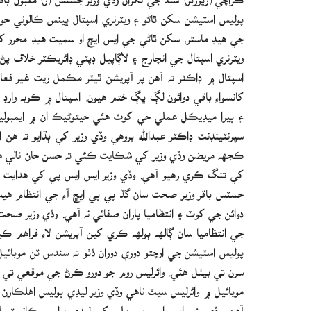
پوليس اسٽيشن سکن ٿاڻو ۽ ويٽرنري اسپتال ڀينس ڪالوني جو
جي هيڊ ماستر، سکن ٿاڻي جي ايس ايڇ او سميت هيڊ محر
ويٽرنري اسپتال جي انچارج ۽ لاڳاپيل ڊپٽي ڊائريڪٽر خلاف پڻ
اسپتال ۾ ڊاڪٽر ته آهن پر آپريشن ٿيٽر مڪمل ريت غير فعال
کانسواءِ باقي دوائون لڳ ڀڳ ختم هيون. اسپتال ۾ ڪوبه وار
۽ پيرا ميڊيڪل عملي جي کوٽ هئي جيتوڻيڪ ان ۾ ايمبولين
سپرنٽينڊنٽ ڊاڪٽر عبدالله بروهي وڏي وزير کي ٻڌايو ته
ڪجهه مريضن وڏي وزير کي شڪايت ڪئي ته حسن جان نالي هڪ
کي تنگ ڪري رهيو آهي. وڏي وزير ايس ايس پي کي هدايت 
جسٽس باقر وزير صحت سان گڏ پي پي ايڇ آءِ جي انتظام هي
دوائن جي کوٽ ۽ انتظاميا پاران صفائي نه آهي. وڏي وزير صحت
جي انتظاميا سان ڳالهه ٻولهه ڪري کين آپريشن لاءِ فراه
پوليس اسٽيشن جي اوچتو دوري دوران ڏٺو ته سندس ٽن موبائ
سرن تي بيٺل هئي. وائرليس روم جو دورو ڪرڻ جي موقعي تي وڏي
موبائيل ۾ وائرليس سيٽ ناهي وڏي وزير ليڊي پوليس اهلڪا
آهن. وڏي وزير ايس ايس پي ملير کي ليڊي پوليس ڪانسٽيب