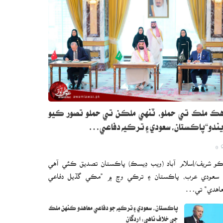
ڪ ملڪ تي حملو، ٽنهي ملڪن تي حملو تصور ڪيو
ندو“پاڪستان، سعودي ۽ ترڪيه دفاعي…
0
و شريف/اسلام آباد (ويب ڊيسڪ) پاڪستان تصديق ڪئي آهي
 سعودي عرب، پاڪستان ۽ ترڪي وچ ۾ ”مڪي گڏيل دفاعي
اهدي“ تي…
پاڪستان، سعودي ۽ ترڪيه جو دفاعي معاهدو ڪنهن ملڪ
جي خلاف ناهي: اردگان