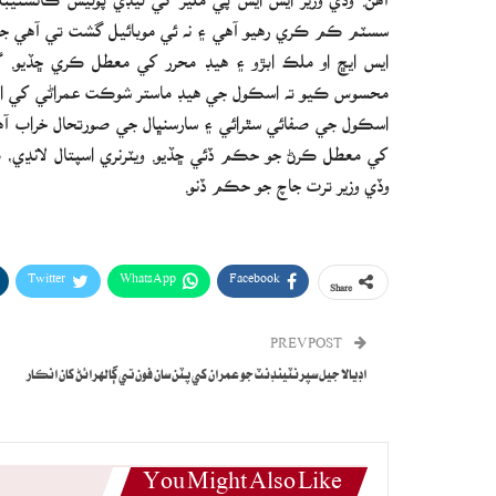
سسٽم ڪم ڪري رهيو آهي ۽ نه ئي موبائيل گشت تي آهي جڏهن 
ايس ايڇ او ملڪ ابڙو ۽ هيڊ محرر کي معطل ڪري ڇڏيو. گو
محسوس ڪيو ته اسڪول جي هيڊ ماستر شوڪت عمراڻي کي استاد
اسڪول جي صفائي سٿرائي ۽ سارسنڀال جي صورتحال خراب آهي
کي معطل ڪرڻ جو حڪم ڏئي ڇڏيو. ويٽرنري اسپتال لانڍي، 
وڏي وزير ترت جاچ جو حڪم ڏنو.
Twitter
WhatsApp
Facebook
Share
PREV POST
اڊيالا جيل سپرنٽينڊنٽ جو عمران کي پٽن سان فون تي ڳالهرائڻ کان انڪار
You Might Also Like