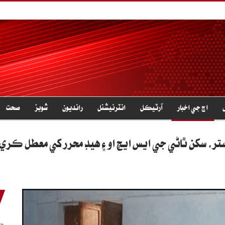
اڄ جي اخبار
آرٽيڪل
انٽرنيشنل
رانديون
شوبز
صحت
تر، سکن ٿاڻي جي ايس ايڇ او ۽ هيڊ محرر کي معطل ڪري