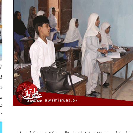
”ه
وي
مڪ
ته
مع
ڪراچي (رپورٽر) سنڌ جي نگران وڏي وزير جسٽس (ر) مقبول باقر ملير ضلعي جي 50 بسترن واري اسپتال، سيڪنڊري اسڪول بن قاسم،