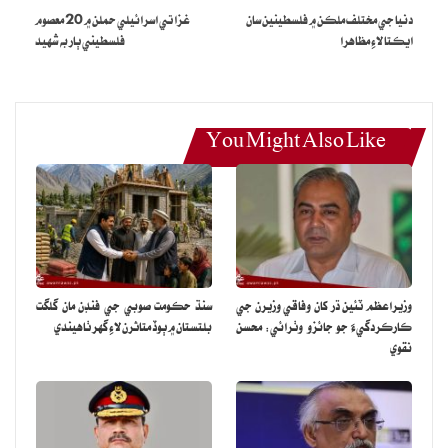
دنيا جي مختلف ملڪن ۾ فلسطينين سان
غزا تي اسرائيلي حملن ۾ 20 معصوم
جي قتل ڪيس ۾ جوابدار طور نامزد ٿي ويو، جڏهن ته عدالت ۾ مقتول جي
ايڪتا لاءِ مظاهرا
فلسطيني ٻار به شهيد
وارثن توڙي شاھدن جا بيان پڻ رڪارڊ ڪرايا ويندا.
You Might Also Like
وزيراعظم ٽئين ڌر کان وفاقي وزيرن جي
سنڌ حڪومت صوبي جي فنڊن مان گلگت
ڪارڪردگيءَ جو جائزو وٺرائي: محسن
بلتستان ۾ ٻوڏ متاثرن لاءِ گهر ٺاهيندي
نقوي