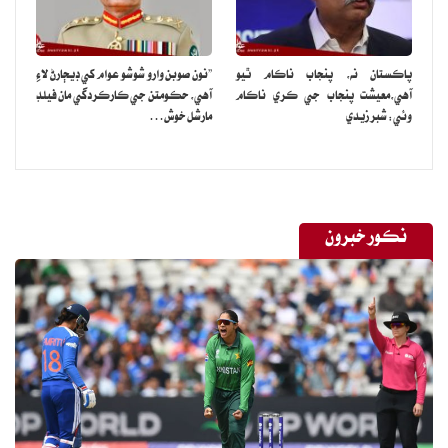
پاڪستان نه، پنجاب ناڪام ٿيو
”نون صوبن وارو شوشو عوام کي ڊيڄارڻ لاءِ
آهي،معيشت پنجاب جي ڪري ناڪام
آهي، حڪومتن جي ڪارڪردگي مان فيلڊ
وئي: شبر زيدي
مارشل خوش…
نڪور خبرون