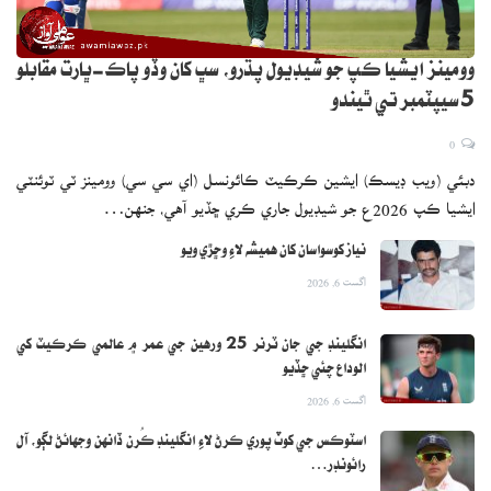
وومينز ايشيا ڪپ جو شيڊيول پڌرو، سڀ کان وڏو پاڪ-ڀارت مقابلو
5 سيپٽمبر تي ٿيندو
0
دبئي (ويب ڊيسڪ) ايشين ڪرڪيٽ ڪائونسل (اي سي سي) وومينز ٽي ٽوئنٽي
ايشيا ڪپ 2026ع جو شيڊيول جاري ڪري ڇڏيو آهي، جنهن…
نياز کوسواسان کان هميشه لاءِ وڇڙي ويو
اگست 6, 2026
انگلينڊ جي جان ٽرنر 25 ورهين جي عمر ۾ عالمي ڪرڪيٽ کي
الوداع چئي ڇڏيو
اگست 6, 2026
اسٽوڪس جي کوٽ پوري ڪرڻ لاءِ انگلينڊ ڪُرن ڏانهن وجهائڻ لڳو، آل
رائونڊر…