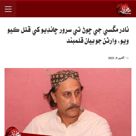
نادر مگسي جي چوڻ تي سرور چانڊيو کي قتل ڪيو
ويو: وارثن جو بيان قلمبند
On
اکتوبر 9, 2023