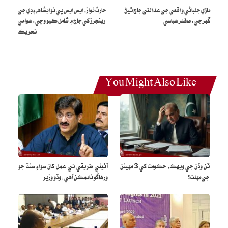
ماڙي جلباڻي واقعي جي عدالتي جاچ ٿيڻ
حارث نواز، ايس ايس پي نوابشاهه ۽ ڊي جي
گهرجي: صفدر عباسي
رينجرز کي جاچ ۾ شامل ڪيو وڃي: عوامي
تحريڪ
You Might Also Like
ٽن وڏن جي ويهڪ، حڪومت کي 3 مهينن
آئيني طريقي تي عمل کان سواءِ سنڌ جو
جي مهلت؟
ورهاڱو ناممڪن آهي: وڏو وزير