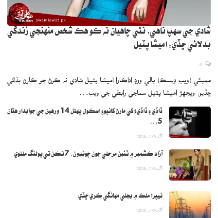
شادي جي سهپ ناهي، نٿي چاهيان ته ڪو هڪ شخص منهنجي زندگي
بدلائي ڇڏي: اميشا پٽيل
0
ممبئي (ويب ڊيسڪ) بالي ووڊ اداڪارا اميشا پٽيل شادي نه ڪرڻ جو ڪارڻ ٻڌائي
ڇڏيو. ويجهڙ اميشا پٽيل سماجي رابطي جي ويب…
ڏاڏي ۽ ڏاڏيءَ کي مارڻ کانپوءِ اسڪول پهتل 14 ورهين جي جوابدار هٿان
5…
اگست 7, 2026
آزاد ڪشمير ۾ ٽئين مرحلي جون چونڊون، 7 تڪن تي پولنگ ملتوي
اگست 7, 2026
نيپرا ملڪ ۾ بجلي مهانگي ڪري ڇڏي
اگست 7, 2026