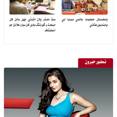
پاڪستان حڪومت عالمي ميڊيا تي
سنڌ ماسٽر پلان اٿارٽي ڇهن سالن کان
پابنديون هٽائي
ايڪٽ ۽ گورننگ باڊي کان سواءِ هلائڻ جو
انڪشاف
نڪور خبرون