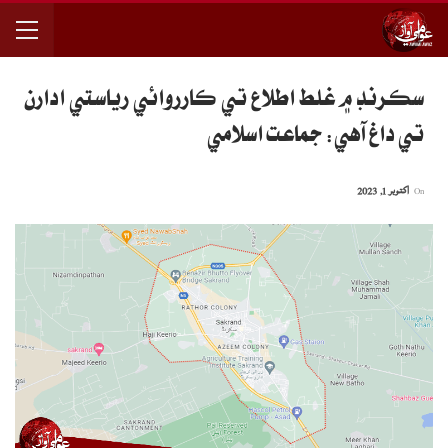
سڪرنڊ ۾ غلط اطلاع تي ڪارروائي رياستي ادارن
تي داغ آهي: جماعت اسلامي
On
اکتوبر 1, 2023