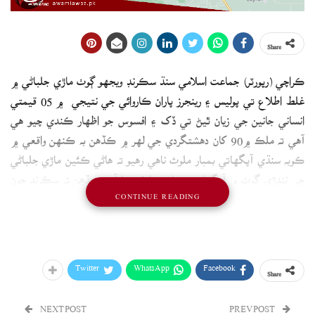
Share
ڪراچي (رپورٽر) جماعت اسلامي سنڌ سڪرنڊ ويجهو ڳوٺ ماڙي جلباڻي ۾
غلط اطلاع تي پوليس ۽ رينجرز پاران ڪاروائي جي نتيجي ۾ 05 قيمتي
انساني جانين جي زيان ٿيڻ تي ڏک ۽ افسوس جو اظهار ڪندي چيو هي
آهي ته ملڪ ۾90 کان دهشتگردي جي لهر ۾ ڪڏهن به ڪنهن واقعي ۾
ڪوبه سنڌي آپگهاتي بمبار ملوث ناهي رهيو ته هاڻي ڪئين ماڙي جلباڻي
جي ننڍڙي ڳوٺ ۾ آپگهاتي بمبار پيدا ٿي ويا آهن، جڏهن ته سڪرنڊ جون
CONTINUE READING
سرحدون نه ڀارت ۽ نه ئي وري افغانستان سان ملن ٿيون، ڪوڙي مخبري تي
ايڏي وڏي ڪاروائي رياست ۽ انصاف جي دعويدار ادارن جي منهن تي ڪارو
داغ آهي. هن چيو ته حڪمران هوش کان ڪم وٺن سنڌ کي به وانا وزيرستان
۽ بلوچستان بڻائڻ جي ڪوشش نه ڪئي وڃي،
Twitter
WhatsApp
Facebook
Share
NEXT POST
PREV POST