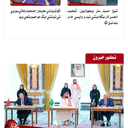
عضون ۾ موجود هوندا آهن.
شيخ حسينه سان ويجهڙايون، شڪيب
اڳوڻو ڀارتي ڪپتان اجنڪيا رهاڻي يورپي
يونيورسٽي نون تحقيقي نتيجن جو اعلان ڪندي چيو ته 10 لک ٽن
الحسن لاءِ بنگلاديشي ٽيم ۾ واپسي جا در
ٽي ٽوئنٽي ليگ جو حصو بڻجي ويو
پلاسٽڪ جا ننڍا ننڍا ذرڙا سمنڊ ۾ جمع ٿيندا آهن، جيڪي اڪثر سامونڊي
بند ٿيڻ لڳا
اسپري سان گڏ هوا ۾ ڇڏيا ويندا اهن ۽ ان کان پوءِ هوا ۾ داخل ٿي ويندا
آهن، ان مان خبر پوي ٿي ته مائڪروپلاسٽڪ ڪڪرن جو هڪ لازمي جُز
بڻجي چڪا آهن، جيڪي امڪاني طور تي اسان جي کاڌي پيتي جي شين
سوڌو وڏي پيماني تي استعمال ٿيندڙ شين کي آلودا ڪري سگھن ٿا.
نڪور خبرون
تازن نتيجن مان خبر پئي آهي ته مائڪروپلاسٽڪ جو واسطو صحت جي
مسئلن سان اهي، جن ۾ دل ۽ ڦڦڙن جي صحت تي اثرن سان گڏ ڪينسر به
شامل آهن ان کانسواءِ مائڪرو پلاسٽڪس جو واسطو وڏي پيماني تي ماحول
کي نقصان پهچائڻ سان به آهي.