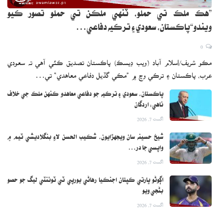
”هڪ ملڪ تي حملو، ٽنهي ملڪن تي حملو تصور ڪيو
ويندو“پاڪستان، سعودي ۽ ترڪيه دفاعي…
0
مڪو شريف/اسلام آباد (ويب ڊيسڪ) پاڪستان تصديق ڪئي آهي ته سعودي
عرب، پاڪستان ۽ ترڪي وچ ۾ ”مڪي گڏيل دفاعي معاهدي“ تي…
پاڪستان، سعودي ۽ ترڪيه جو دفاعي معاهدو ڪنهن ملڪ جي خلاف
ناهي: اردگان
اگست 7, 2026
شيخ حسينه سان ويجهڙايون، شڪيب الحسن لاءِ بنگلاديشي ٽيم ۾
واپسي جا در…
اگست 7, 2026
اڳوڻو ڀارتي ڪپتان اجنڪيا رهاڻي يورپي ٽي ٽوئنٽي ليگ جو حصو
بڻجي ويو
اگست 7, 2026