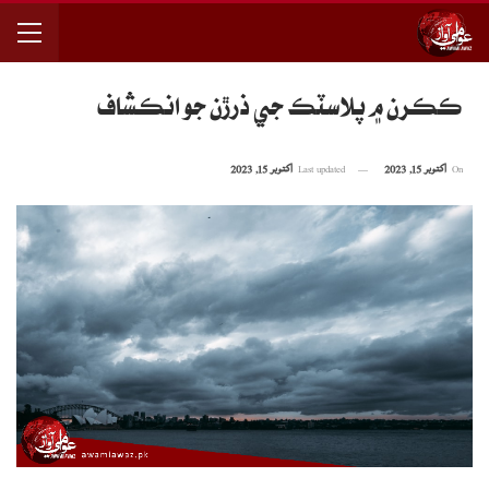
ڪڪرن ۾ پلاسٽڪ جي ذرڙن جو انڪشاف
On
اکتوبر 15, 2023
Last updated
اکتوبر 15, 2023