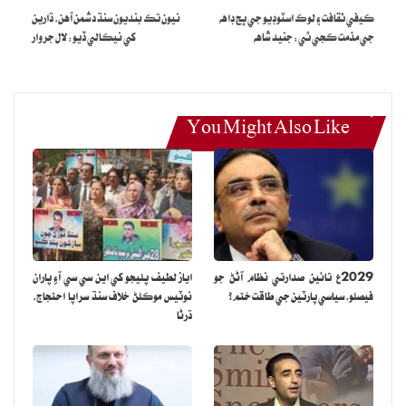
ڪيفي ثقافت ۽ لوڪ اسٽوڊيو جي ڀڃ ڊاهه
نيون تڪ بنديون سنڌ دشمن آهن، ڌارين
جي مذمت ڪجي ٿي: جنيد شاهه
کي نيڪالي ڏيو: لال جروار
You Might Also Like
2029ع تائين صدارتي نظام آڻڻ جو
اياز لطيف پليجو کي اين سي سي آءِ پاران
فيصلو، سياسي پارٽين جي طاقت ختم؟
نوٽيس موڪلڻ خلاف سنڌ سراپا احتجاج،
ڌرڻا