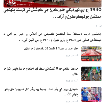
1940ع واري ٺهراءُ کي ختم ڪرڻ جي ڪوشش ٿي ته سنڌ پنهنجي
مستقبل جو فيصلو ڪرڻ ۾ آزاد…
0
ڄامشورو (ويب ڊيسڪ) سنڌ ايڪشن ڪميٽي جي اجلاس ۾ چيو ويو آهي ته
جيڪڏهن عملي طور 1940ع واري ٺهراءُ ۽ 1973ع جي آئين کي…
ميٽرو بس سروس 11 آگسٽ کان بند ڪرڻ جو اعلان
اگست 8, 2026
جماعت اسلامي جو 9 آگسٽ تي ملڪ گير احتجاج جو سڏ واپس وٺڻ جو
اعلان
اگست 8, 2026
سائوٿرن بريو کي وڏو ڌڪ، جميما روڊريگز ”دي هنڊريڊ“ مان ٻاهر،
چارلي ناٽ…
اگست 8, 2026