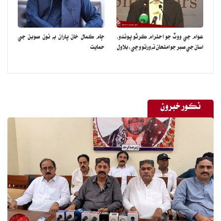
عوام جي ووٽ جو احترام ڪرڻو پوندو،
ڄام ڪمال خان پاران به نون صوبن جي
اسان جي صبر جو امتحان نه ورتو وڃي:بلاول
حمايت
نڪور خبرون