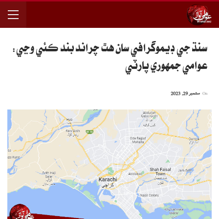
سنڌ جي ڊيموگرافي سان هٿ چراند بند ڪئي وڃي:
عوامي جمهوري پارٽي
On
ستمبر 29, 2023