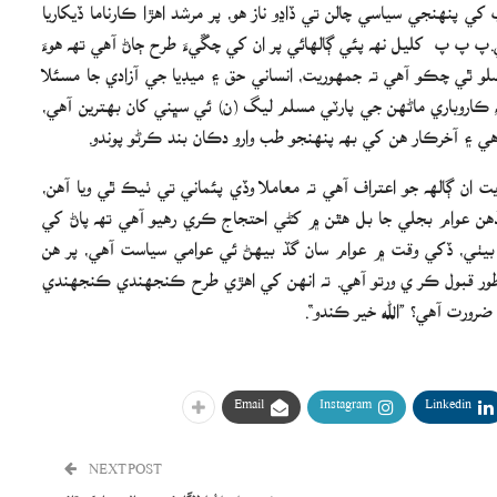
 پنهنجي سياسي چالن تي ڏاڍو ناز هو، پر مرشد اهڙا ڪارناما ڏيکاريا
.پ پ پ کليل نھ پئي ڳالهائي پر ان کي چڱيءَ طرح ڄاڻ آھي تھ هوءَ
 ٿي چڪو آھي ته جمهوريت، انساني حق ۽ ميڊيا جي آزادي جا مسئلا
ڪاروباري ماڻهن جي پارٽي مسلم ليگ (ن) ئي سڀني کان بهترين آهي،
اهي ۽ آخرڪار هن کي بھ پنھنجو طب وارو دڪان بند ڪرڻو پوندو.
ايت ان ڳالهه جو اعتراف آهي ته معاملا وڏي پئماني تي ٺيڪ ٿي ويا آهن،
 جڏهن عوام بجلي جا بل ھٿن ۾ کڻي احتجاج ڪري رهيو آھي تھ پاڻ کي
 بيٺي، ڏکي وقت ۾ عوام سان گڏ بيهڻ ئي عوامي سياست آهي، پر هن
طور قبول ڪر ي ورتو آھي. ته انھن کي اهڙي طرح ڪنجھندي ڪنجھندي
ورت آهي؟ ”الله خير ڪندو“.
Email
Instagram
Linkedin
NEXT POST