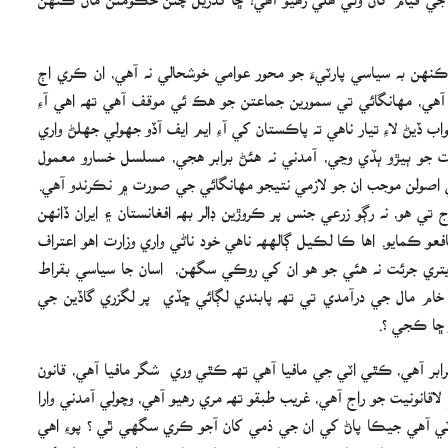
هن به سياسي پارٽيءَ جو محور عوامي خوشحالي نه آهي، ان ڪري اڄ
هي، مھانگائي تي سمورين جماعتن جو ھڪ ئي موقف آھي تھ اھي آءِ
ب ڏيڻ لاءِ تيار ناهي ته پاڪستان کي آءِ ايم ايف آڏو جهولي جھلڻ واري
جو ٻيڙو ٻڏي وڃي، آمدني نه هئڻ برابر هجي، مسلسل خسارو معمول
اصولن موجب ان جو لازمي نتيجو مهانگائي جي صورت ۾ نڪرندو آهي.
تي هو، نه رڳو زرعي جنس پر ڪروڙين ڊالر بھ افغانستان ۽ ايران ڏانهن
 ڪمايو. اھا ڪا لڪيل ڳالھھ ناھي خود ناڻي واري وزارت اھو اعتراف
 ايتري جرئت نه هئي جو هو ان کي روڪي سگهن، اسان جا سياسي بقراط
و خام مال جي درآمدي تي تھ پابندي لڳائي ڇڏي پر لگزري گاڏين جي
 ڇا ڪجي ؟.
شن انتها تي آهي، مجموعي قومي پيداوار 0.5 جي برابر آهي، ڪٿي اٽي جي مافيا آهي تھ ڪٿي وري شگر مافيا آهي، قانون
انونيت جو راج آهي، غريب طبقو تھ مري رهيو آهي، وچولي آمدني وارا
رٽي آھي جيڪا پاڻ کي ان جي ذمي کان آجو ڪري سگهي ٿي ؟ پوءِ اهي
؟ ڪنهن به سياسي پارٽي وٽ معاشي مشڪلاتن يا مستقبل جي مسئلن کي