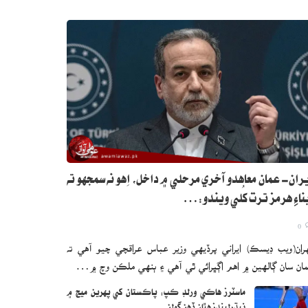
ران- عمان معاهدو آخري مرحلي ۾ داخل، اِهو نه سمجهو ته
ناءِ هرمز ترت کُلي ويندو:…
0
ران(ويب ڊيسڪ) ايراني پرڏيهي وزير عباس عراقچي چيو آهي ته
ان سان ڳالهين ۾ اهم اڳڀرائي ٿي آهي ۽ ٻنهي ملڪن وچ ۾…
ماسٽرز هاڪي ورلڊ ڪپ: پاڪستان کي پهرين ميچ ۾