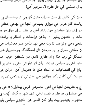
به ان مسئلي کي حل ڪرڻ لاءِ سوچيو آهي؟
اسان کي کليل دل سان اعتراف ڪرڻ گهرجي ته پاڪستان ۾ ڪن
رياست کان عوام جي بيزاري پنهنجي انتها تي پهچي چڪي آ
ايم ايف سان معاهدي جون پابند آھن. پر ڪير به ان سوال جو جوا
حالت ۾ ڪنھن رسايو ؟ جڏهن درآمدات ۾ اضافو ۽ برآمدات 
بڻجي وڃي ۽ زراعت لاوارث ھجي تھ، تڏهن علم معاشيات جي 
ان معاشي بحران ۾ به. سرحدن تان اسمگلنگ جو ڪاروبار عروج 
اسمگل ٿي رهيا هئا ۽ ان ڪاري ڌنڌي مان بئنڪن خوب منافعو
ڪيو آھي.پر سياسي قيادت ٻڌڻ لاءِ تيار ئي ناھي،يا هنن ۾
پاڻ کي اقتصاديات جا استاد ھئڻ جا دعويدار آھن، دوائن ج
امپورٽ کي کليل رکيو ويوانھن جي عقل تي نھ روئجي تھ ٻيو
اڄ به ڪرپ
جي عملداري جو ڪو به تصور ناهي، شهر شھر ۽ ڳوٺ ڳوٺ ۾ لاق
ماڻهو به پنهنجو پيٽ پالڻ کان قاصر آهن. ڪهڙي سياسي پا
پارٽيون نئين چونڊن سان ڪهڙيون تبديليون آڻڻ چاهين ٿيون