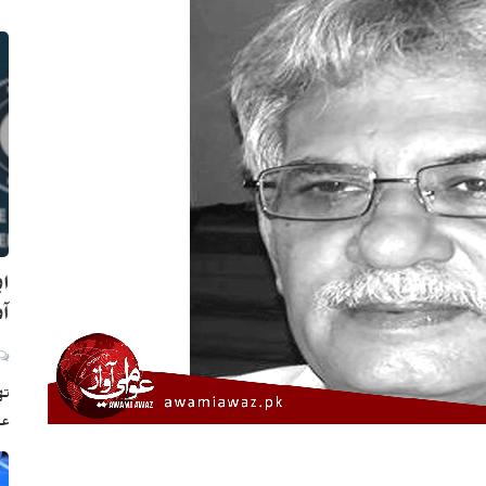
اي
آب
ته
عم