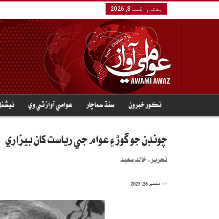
ہفتہ, اگست 8, 2026
نڪور خبرون
سنڌ سماچار
عوامي آواز ٽي وي
نيشنل
چونڊن جو گوڙ ۽ عوام جي رياست کان بيزاري
تحرير: خالد سعيد
On
ستمبر 26, 2023