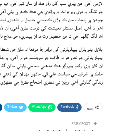
لازمي آھي. هن ڀيري سڀ کان وڏو هٿ ان سان ٿيو آهي، پ پ کي
جو نانگ به مري ويو ۽ لٺ به ورانڊي جي هڪ ڪنڊ ۾ پئي آهي
چونڊن ۾ پنجاب مان ڪا وڏي ڪاميابي حاصل نه ڪندي، فيصلو
اهم نه آهن، اصل مسئلو معيشت کي درست ڪرڻ آھي۽ ان لاءِ 
اها الڳ ڳالهه آهي ته هن حڪيم وٽ به ان بيماريءَ جو علاج ن
بلاول ڀٽو پاران پيپلزپارٽي کي برابر جا موقعا نه ملڻ جي شڪ
پيپلز پارٽي جو نعرو هو ته طاقت جو سرچشمو عوام آهي، پر
ان کان پري رکيو ويو.رڳو هڪ مذهبي سياسي پارٽي ساڻن گڏ
ملڪ ۾ اشرافيه جي سياست هلي ٿي، ماڻهن بھ ان کي ذهني 
زندگي گذارڻي آهي. روڊن تي نڪري احتجاج ڪرڻ جي ڪهڙي ضر
Twitter
WhatsApp
Facebook
Share
PREV POST