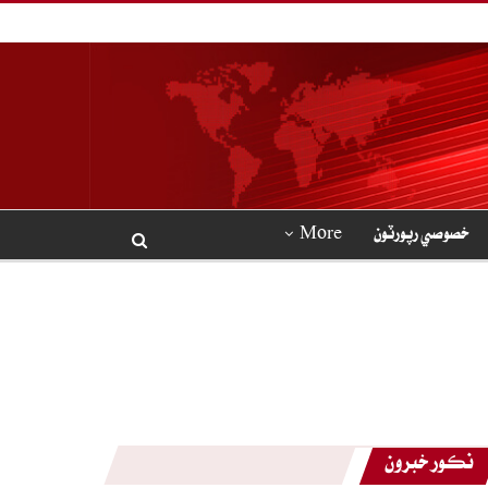
خصوصي رپورٽون
More
نڪور خبرون