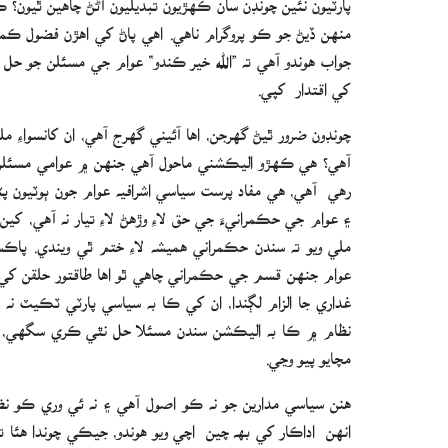
منهن ڏيڻ جو ڪو پروگرام ناهي. اھي پاڻ کي اهڙن فضول ڪ
جواب هوندو آهي ته ”الله خير ڪندو“ عوام جي مسئلن جو حل 
کي اقتدار کپي.
چونڊون ضرور ٿيڻ گهرجن، اها آئيني گهرج آهي، ان کانسواءِ 
آهي؟ هي ڪهڙو اليڪشني ماحول آهي جنهن ۾ عوامي مسئلن ت
رھي آهي، هي مفاد پرست سياسي اشرافيه عوام جون ٻوٽيون پٽڻ
۽ عوام جي حڪمرانيءَ جي حق لاءِ وڙهڻ لاءِ تيار نه آهي، 
ملي ويو ته سندن حڪمراني هميشه لاءِ ختم ٿي ويندي. پاڪست
عوام جنهن قسم جي حڪمراني چاهي ٿو اها طاقتور حلقن کي 
غداري جا الزام لڳندا، ان کي ڪا به سياسي پارٽي ٽڪيٽ نه 
نظام ۾ ڪا به اليڪشن سندن مسئلا حل نٿي ڪري سگهي، عجي
مچايو پيو وڃي.
هنن سياسي مدارين جو نه ڪو اصول آهي ۽ نه ئي وري ڪو نظري
انھن اداڪار کي بھ چين اچي ويو ھوندو، جيڪي چوندا هئا