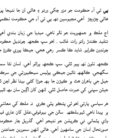
پي
ٽي آءِ حڪومت جو مزو چکي ورتو ۽ هاڻي ان جا نتيجا ڀ
هاڻي ڇڙوڇڙ آهي.مڃيوسين تھ پي ٽي آءِ جي حڪومت نڪمي ۽ ن
اڄ ملڪ ۾ جمهوريت جو نالو ناهي، ميڊيا جي زبان بندي آه
تنقيد ڪندڙ راتو رات غائب ، اهو سڀ ڪجهه چونڊيل حڪومتن
چونڊون ڪرايو، شايد ڪا ڪسر رهي ھجي، جيڪا پوري ڪرڻ ج
ڪجھه نئون نھ پيو ٿئي، سڀ ڪجهه پراڻو آهي، اسان نٿا سمج
سگهجي، ڪالهھ تائين جيڪي پوليس سيڪيورٽي جي سرڪاري 
جيل جي ٻاهران هٿ ۾ ڪپڙن جا ٻھ جوڙا کڻي بيٺا نظر اچن ٿا
جيئن سڀني کي عبرت حاصل ٿئي. انهن کان اڳين سان بھ ائين ٿي
هر سياسي پارٽي اهو ئي پٽڪو پئي ڪري ته ملڪ کي معاشي بح
۾ پيدا ناھي ٿيو،بلڪھ سالن جي بيوقوفي،عقل کان عاري فيص
وڏي پئماني تي ڪرپشن جو نتيجو آهي. گذريل چار حڪومتون
صورتحال اسان جي سامهون آهي، ھاڻي انھن سمورين جماعت
پاور سيڪٽر جو 2.31 ٽريلين روپين جو گردشي 