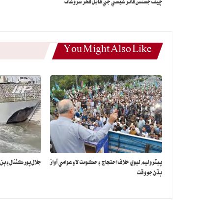
چيف جسٽس فائز عيسيٰ جي قابل فخر شروعات
You Might Also Like
پيٽروليم ليوي خلاف احتجاج ۽ حڪومت لاءِ عوامي آواز
جلال پور ڪئنال ۽ ٻن
ٻڌڻ جو وقت