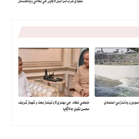
سعودي عرب اسرائيل لاڳاپن جي بحالي ۽ پاڪستان
 صوبن ۾ وڌندڙ بي اعتمادي
مُلڪي نظام جي بهتري لاءِ ٿيندڙ بحث ۽ شهباز شريف
محسن نقوي جا لاڳاپا