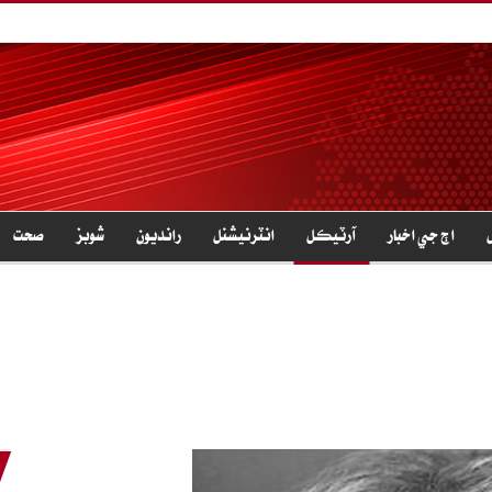
اڄ جي اخبار
آرٽيڪل
انٽرنيشنل
رانديون
شوبز
صحت