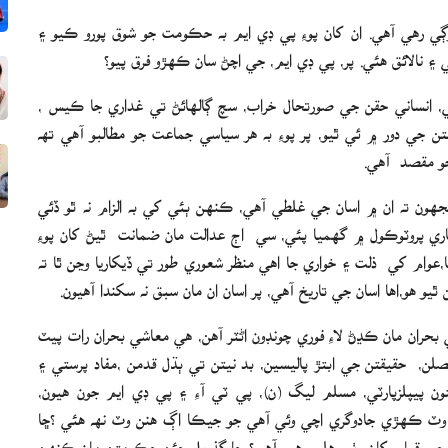
وڳي رهي آهي. ان کان پوءِ پي ڊي ايم به حڪومت جو شوق پورو ڪيو ۽
الائق ھئي. پر، پي ڊي ايم، جي اچڻ سان ڪهڙو فرق پيو؟
ي، انساني حقن جي صورتحال خراب، سچ ڳالهائڻ تي غداري جا ڪيس ،
 جي دور ۾ ئي ٿيو، پر پوءِ به هر سياسي جماعت جو مطالبو آھي تھ
و مقصد آهي.
هون ته ان ۾ اسان جي غلطي آهي، ڪنهن ٻئي کي به الزام نه ٿو ڏئي
پروٽوڪول ۾ گھميا پئي، سي اڄ عدالت مان ضمانت ٿيڻ کان پوءِ
،عوام کي ذلت ۽ خواري جا اهي منظر شعوري طور تي ڏيکاريا وڃن ٿا ته
و ھو،اھا اسان جي تاريخ آهي، پر اسان ان مان سبق نه سکندا آهيون.
ران مان ڪڍڻ لاءِ فوري چونڊون اڻٽر آهن، هي معاشي بحران رات پيٽ
لن، حقيقتن جي ابتڙ پاليسين، بد نيتن تي ٻڌل قدمن ،مفاد پرستي ۽
 پيپلزپارٽي، مسلم ليگ (ن)، پي ٽي آءِ ۽ پي ڊي ايم جون هيون،
ن وٽ ڪھڙي جادوگري اچي وئي آھي جو جيڪا اڳ ھنن وٽ نھ ھئي ؟ڇا
قرض پاڪستان جي قيام کان وٺي هلي رهيو آهي؟ ڇا گذريل چئن حڪومتن مان ڪنهن