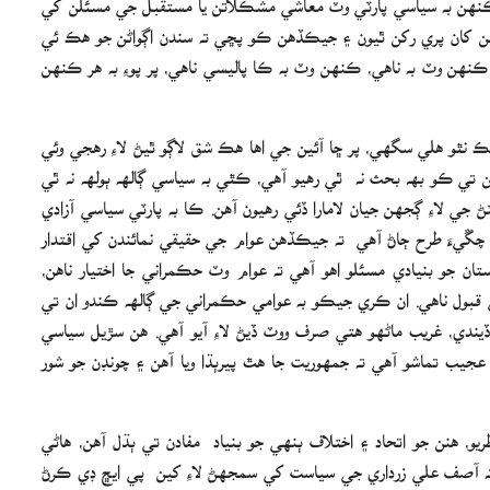
من کان پري رکن ٿيون ۽ جيڪڏهن ڪو پڇي ته سندن اڳواڻن جو هڪ ئي
ڪنهن وٽ به ناهي، ڪنهن وٽ به ڪا پاليسي ناهي، پر پوءِ به هر ڪنھن
ملڪ نٿو هلي سگهي، پر ڇا آئين جي اها هڪ شق لاڳو ٿيڻ لاءِ رهجي وئي
ي ڪو بھ بحث نه ٿي رھيو آهي، ڪٿي به سياسي ڳالهه ٻولهه نه ٿي
 جي لاءِ ڳجھن جيان لامارا ڏئي رھيون آھن. ڪا به پارٽي سياسي آزادي
کين چڱيءَ طرح ڄاڻ آھي ته جيڪڏهن عوام جي حقيقي نمائندن کي اقتدار
ان جو بنيادي مسئلو اهو آهي ته عوام وٽ حڪمراني جا اختيار ناهن،
قبول ناهي. ان ڪري جيڪو به عوامي حڪمراني جي ڳالهه ڪندو ان تي
ڏيندي، غريب ماڻهو هتي صرف ووٽ ڏيڻ لاءِ آيو آهي. هن سڙيل سياسي
ب تماشو آهي ته جمهوريت جا هٿ پيرٻڌا ويا آهن ۽ چونڊن جو شور
و، هنن جو اتحاد ۽ اختلاف ٻنھي جو بنياد مفادن تي ٻڌل آهن، هاڻي
 ته آصف علي زرداري جي سياست کي سمجهڻ لاءِ کين پي ايڇ ڊي ڪرڻ