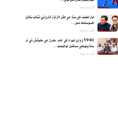
نيڌرلينڊز هٿان ڏهن گولن…
اگست 8, 2026
اياز لطيف کي سنڌ جي حقن لاءِ آواز اٿارڻ تي نشانو بڻائڻ
افسوسناڪ عمل…
اگست 8, 2026
1940ع واري ٺهراءُ کي ختم ڪرڻ جي ڪوشش ٿي ته
سنڌ پنهنجي مستقبل جو فيصلو…
اگست 8, 2026