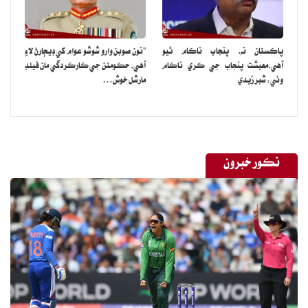
پاڪستان نه، پنجاب ناڪام ٿيو
”نون صوبن وارو شوشو عوام کي ڊيڄارڻ لاءِ
آهي،معيشت پنجاب جي ڪري ناڪام
آهي، حڪومتن جي ڪارڪردگي مان فيلڊ
وئي: شبر زيدي
مارشل خوش…
نڪور خبرون