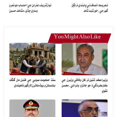
تحريڪ انصاف تي پابندي نه لڳڻ
نوازشريف جنرلن جي احتساب جو نعرو
گهرجي: خورشيد شاهه
وساري ڇڏي: مشاهد حسين
You Might Also Like
وزيراعظم ٽئين ڌر کان وفاقي وزيرن جي
سنڌ حڪومت صوبي جي فنڊن مان گلگت
ڪارڪردگيءَ جو جائزو وٺرائي: محسن
بلتستان ۾ ٻوڏ متاثرن لاءِ گهر ٺاهيندي
نقوي