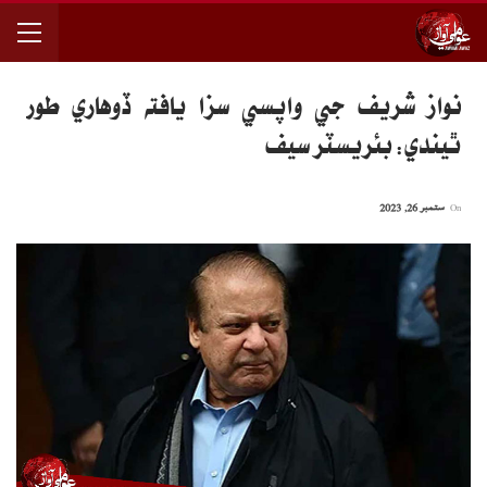
نواز شريف جي واپسي سزا يافته ڏوهاري طور
ٿيندي: بئريسٽر سيف
On
ستمبر 26, 2023