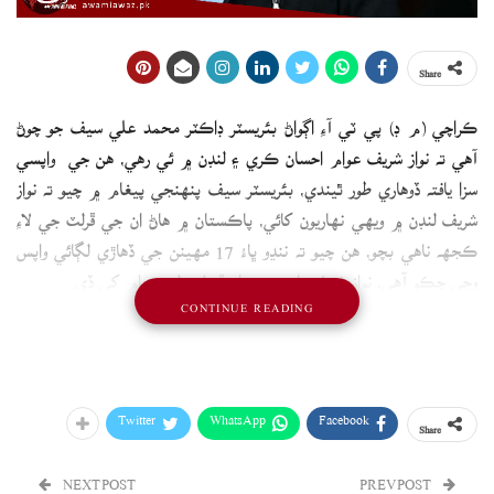
Share
ڪراچي (م ڊ) پي ٽي آءِ اڳواڻ بئريسٽر ڊاڪٽر محمد علي سيف جو چوڻ
آهي ته نواز شريف عوام احسان ڪري ۽ لنڊن ۾ ئي رهي، هن جي واپسي
سزا يافته ڏوهاري طور ٿيندي، بئريسٽر سيف پنهنجي پيغام ۾ چيو ته نواز
شريف لنڊن ۾ ويهي نهاريون کائي، پاڪستان ۾ هاڻ ان جي ڦرلٽ جي لاءِ
ڪجهه ناهي بچو، هن چيو ته ننڍو ڀاءُ 17 مهينن جي ڏهاڙي لڳائي واپس
وڃي چڪو آهي، نواز شريف واپسي بدران ڦريل دولت عوام کي ڏي.
CONTINUE READING
Twitter
WhatsApp
Facebook
Share
NEXT POST
PREV POST