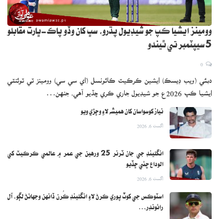
وومينز ايشيا ڪپ جو شيڊيول پڌرو، سڀ کان وڏو پاڪ-ڀارت مقابلو
5 سيپٽمبر تي ٿيندو
0
دبئي (ويب ڊيسڪ) ايشين ڪرڪيٽ ڪائونسل (اي سي سي) وومينز ٽي ٽوئنٽي
ايشيا ڪپ 2026ع جو شيڊيول جاري ڪري ڇڏيو آهي، جنهن…
نياز کوسواسان کان هميشه لاءِ وڇڙي ويو
اگست 6, 2026
انگلينڊ جي جان ٽرنر 25 ورهين جي عمر ۾ عالمي ڪرڪيٽ کي
الوداع چئي ڇڏيو
اگست 6, 2026
اسٽوڪس جي کوٽ پوري ڪرڻ لاءِ انگلينڊ ڪُرن ڏانهن وجهائڻ لڳو، آل
رائونڊر…