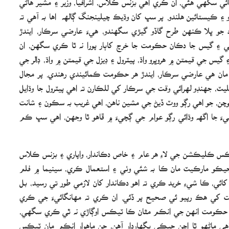
 ڪيستائين هلندو. پر سڀ کان وڌيڪ چيلينجنگ ڳالھه اها به آهي ته
ڪ جو ڀلا ڪنهن طرح گاڏو گيڙي سگهندو، هيءَ عارضي سرڪار، ايندڙ
۽ گيس جا دڪان حڪومت جا خرچ کاٻار پورا نه ٿا ڪري سگهن، ان
 قيمتن ۾ هروڀرو واڌ، پيٽرول ۽ ڊيزل جي قيمتن ۾ واڌ، ڊالر جي
جن مان هي عارضي سرڪار، ايندڙ هر حڪومت ڪمائيندي رهندي. پر مجال
ٽ، جهنڊو لهرائي وقت جي سرڪار کي للڪارن ته اهي پيٽرول جا وڌايل
وچن، جو اهي رڳو ووٽ ڏيڻ جي مشين ناهن، اهي غريب به سڪون ۽ شانت
ليءَ جا اگھه وڌائي رڳو عوام جي ڳچيءَ ۾ ڦاهو ٿا وجهن، اهي سڀ ڪم
ڪس ڪليڪشن جي لاءِ هر عام ۽ خاص دڪاندار، واپاري ۽ بزنس ڪلاس
هو جيڪو مارڪيٽ مان ڪا به شئي وٺي ۽ استعمال ڪري، سينيما ۾ فلم
ئي، ڪا شيءِ خريد ڪري ته اهو دڪاندار کان لازمي طور تي رسيد، بل
ي هڪ رپيو ئي صحيح پر ڏئي. ان ڪري ته مهانگائيءَ جي ڪري
 پر حڪومت انهن جي انڪم مٿان ڪا ٽيڪس اوڳاڙي نه ٿي ڪري سگهي،
 ماڻهو ٿا اچن جيڪي پگهاردار آهن، جن ماهوار انڪم مان ٽيڪس