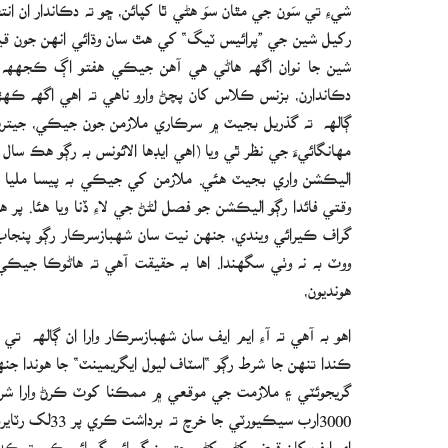
شيءِ تي سَون جي مٿان سوَ هڻي ٿا کپائن، ڇو ته دڪاندار ان انتظ
رکيل شين جي ”پرائيس ٽيگ“ کي هٿ سان وڌائي انهن جون قيمت
شين جا نوان اگھه هاڻي هي آهن جيڪي هفتو اڳ ڪجهھ هيا 
دڪاندارن، بزنس ڪلاس کان پچڻ وارو ناهي ته اهي اگھه ڪهڙ
ڳالھه ته گذريل بجيٽ ۾ سرڪاري ملازمن جون جيڪي، جيتريون به
مهانگائيءَ جي نظر ٿي ويا (اهي ايڊها الائونس به رڳو هڪ س
اليڪشن واري بجيٽ هئي. ملازمن کي جيڪي به پيسا مليا ه
وقتي فائدا رڳو اليڪشن جو فصل لڻڻ جي لاءِ ڏنا ويا هئا. پر 
گراف ڪيرائي ويندي، جنهن نيت سان شهبازسرڪار رڳو پنجاب
ووٽ به نه وٺي سگهندا. اها به حقيقت آهي ته هاڻوڪا جيڪي 
هونديون،
ڪندا تنهن جا شرط رڳو “اسٽاف ليول ايگريمينٽ“ جا هوندا جن
3000ارب سيڪيو
اي ايف کان قرض کڻي کڻي جتيون گسائي گسائي ڪم ته ڪڍي و