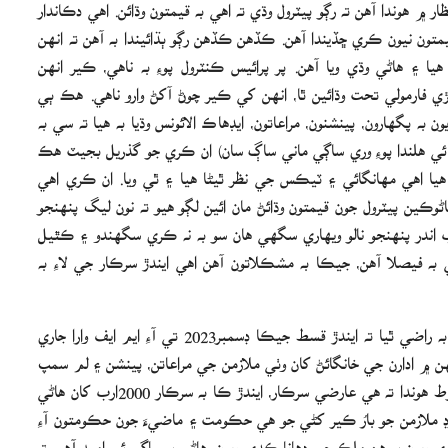
ار ۾ هوندا آهن ته رڳو پيٽرول وڌي ته اهي به قيمتون وڌائن. اهي دڪاندار
ون نيون ڪري ڇڏيندا آهن. ڪڏهن ڪڏهن رڳو ٻڌائيندا به آهن ته انهن
۽ هاڻي وڌي ويا آهن. پر پرائيس ڪنٽرول پوءِ به ناهي، ڪير انهن
ي فارمولي تحت وڌائين ٿا، انهن کي ڪير چوڻ آکڻ وارو ناهي. هڪ ٻي
 پگهارون، پينشنون، مراعاتون، ايڊهاڪ الائونس وڌيا به هيا ته سي به
ال ئي هلندا پوءِ وري ساڳي ماني ساڳ سان) ان ڪري جو گذريل بجيٽ هڪ
يا اهي مهانگائي ۽ ٽيڪس جي نظر ٿيڻا هيا ۽ ٿي ويا. ان ڪري اهي
هاڻوڪين پيٽرول جون قيمتون وڌائڻ مان ائين لڳو هيو ته نون ليگ پنهنجو
 اندر پنهنجو نالو ويهاري سگهي هان سو به نه ڪري سگهندو ۽ ڪٿيل
به فيصلا آهن، جيڪا به مشڪلاتون آهن اهي ايندڙ سرڪار جي لاءِ به
اهو به آهي ته آءِ ايم ايف سان شهبازسرڪار وارا ان ڳالھه تي به راضي ٿيا ته ايندڙ قسط جيڪا ڊسمبر2023 تي آءِ ايم ايف وارا جاري
هن ۾ ادارن جي خانگائڻ کان وٺي ملازمن جي مراعاتن، پينشن ۽ لم سمپ
گريجوئٽي ۽ ملازمت جي موقعي ۾ ممڪنا کوٽ ڪرڻ وارا شرط هوندا ته هي عارضي سرڪار، ايندڙ ڪا به سرڪار 2000ارب کان هاڻي
رٽي جا خرچ ته برداشت ڪري پر 33لک رٽايرڊ ملازمن جو بارُ ڪير کڻي جو هي حڪومت ۽ ماضيءَ جون حڪومتون آءِ
يون پر هن ملڪ جي دهانا ڪڍي ويون. هاڻي به ساڳي ئي اميد آهي ته