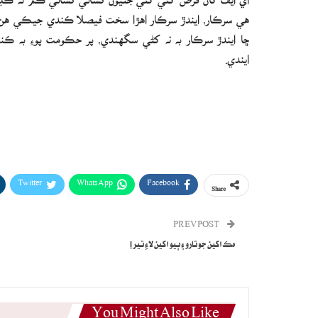
هي سرڪار، ايندڙ سرڪار اهڙا سخت فيصلا ڪندي جيڪي هن ملڪ 
ڇا ايندڙ سرڪار به نه کڻي سگهندي، پر حڪومت پوءِ به ڪندا 
ايندي.
Twitter
WhatsApp
Facebook
Share
PREV POST
ھڪ اکين جو تارو ۽ ٻيو اکين لاءِ تير !
You Might Also Like