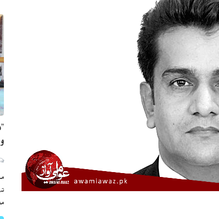
”ه
وي
مڪ
ته
مع