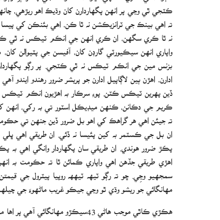
ڪٽجي ٿي وڃي پر انهن پگهاردارن کان وڌيڪ اهو ريڙهي، چانهھ
ته اهي بينڪ جي ٽرانزيڪشن نه ٿا ڪن، اهي بئنڪن کي پيسا ڏ
نه ٿا ڪري سگهن، ان ڪري انهن جي انڪم ٽيڪس نه ٿي ڪٽج
واپاري انهن سيڪيورٽي گارڊن کان، آفيسن جي پٽيوالن کان، 
بزنس مين جي انڪم ٽيڪس نه ٿي ڪٽجي. پر رڳو پگهارد
ادارن، اهڙن ٻين لاڳاپيل ادارن جو پريشر ضرور رهندو ايندو آ
ڏين پهرين ٽيڪس ڪٽن. پوءِ سرڪار به اهڙيون انڪم ٽيڪس و
ڪريم جي دڪانن، ڪنهن ميڊيڪل اسٽور تي به رکي، انهن کي پا
ته جيئن اهي هر گراهڪ کي اهو بل ضرور ڏين جنهن تي حڪوم
ان بل جي ڪسٽمر به کين پئيسا نه ڏئي. ان طريقي اهي ڀلي 
پڪڙ ضرور هوندي. ان طريقي سان پگهاردار وانگي اهي به پڪڙ
اهڙي طريقي جڏهن اهي واپاري ڪمائن ٿا ته حڪومت به انهن 
سمجهيو وڃِي. ڇو ته رڳو ٽيھه ٽيهھ روپيا پيٽرول جي قي
مهانگائي جو ريشو وڌي ٿو وڃي جيڪو غريب ماڻهوءَ جي چيلھه
هڪڙي ڪاٿي موجب هاڻي 43سيڪڙو مهانگا