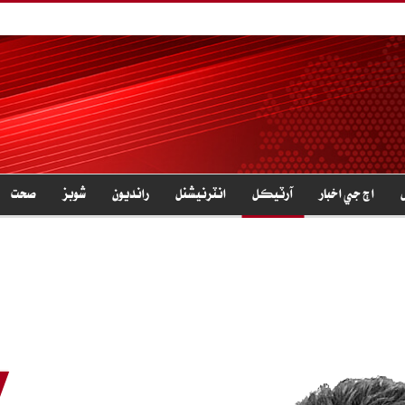
اڄ جي اخبار
آرٽيڪل
انٽرنيشنل
رانديون
شوبز
صحت