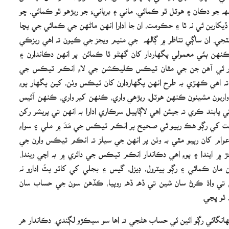
 جو دڪان ۽ هوٽل ٿو ڪمائي، ماني ۽ بريانيءَ جو ريڙهو ٿو ڪمائي، ڇو
يکارين ئي نه ٿا ۽ حڪومت، ان جا ادارا انهن ماڻهن جي ڪمائي جي پڇا
ي. ان ساڳي تناظر ۾ ڳالھه جي منيم ويجز جي ڪيون ته اهي ريزڪي
ڪنهن ٻئي معمولي پگهاردار کان گھڻو ٿا ڪمائن. پر انهن دڪاندارن ۽
ار ئي آهن جن جي مٿان ٽيڪس ڪليڪشن جي لاءِ انڪم ٽيڪس جي
هي ته اهي ڪهڙي به طرح انهن پگهاردارن کان ٽيڪس وٺن، کين پگهار پوءِ
اريون مشينون ڪنهن هوٽل، ريڙهي واري، ڪنهن کير واري، ڪنهن آئيس
بند ڪري ته جيئن اهي لاڳاپيل سرڪاري ادارا به انهن تي پريشر رکن
ت کي رڳو هڪ رپيو ئي صحيح پر انڪم ٽيڪس جي مَدَ ۾ ملي ۽ سواءِ
عوام کان رپيو مٿي به وٺن پر انهن جي سيلز ته انڪم ٽيڪس وارن جي
 ۾ ايندا ۽ پوءِ اهي دڪاندار انڪم ٽيڪس جي دائري ۾ به اچي ويندا.
مان ڪمائي ۽ رڳو پيٽرول، ڊيزل، گيس ۽ بجلي کي کاٽو پٽُ ادارو نه
متن تي واڌ ڪرڻ سان شين تي ڏھ ڏھ روپيا، ڪڏهن سون جي حساب سان
 ٿو ڀڃي.
ئي آهي پر اها مهانگائي رڳو ائين ئي حساب هڻجي ته اها سو سيڪڙو لڳندي. دڪاندار هر