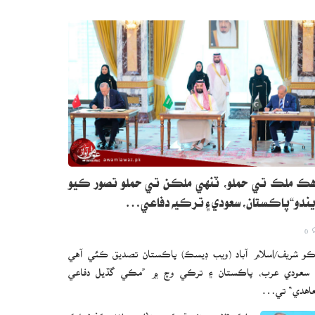
ڪ ملڪ تي حملو، ٽنهي ملڪن تي حملو تصور ڪيو
ندو“پاڪستان، سعودي ۽ ترڪيه دفاعي…
0
و شريف/اسلام آباد (ويب ڊيسڪ) پاڪستان تصديق ڪئي آهي
 سعودي عرب، پاڪستان ۽ ترڪي وچ ۾ ”مڪي گڏيل دفاعي
اهدي“ تي…