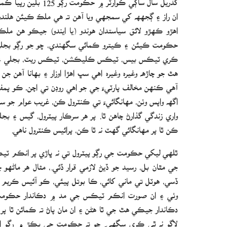
ان راز ۽ ڳجهھ کي سمجهي ويا آهن ته هي ملڪ ڪيئن هلندو ۽
اهڙو ڪهڙو لائق سياستدان هوندو (يا ايندو) جيڪو هن مل
حڪومت ڪيئن ۽ ڪيترو ڪمائي سگهندي، ڇو جو رڳو بجلي 
ڪري ٽيڪس بيس، ٽيڪس ڪليڪشن، ٽيڪس ريٽ، بجلي ۽ گيس جي
هٿ جو چاڙھ وغيره وغيره اهي سڀ اهڙا اوزار ۽ بهانا آهن 
آهي ڪنهن مخالف پارٽيءَ جي جو اهي روڊن تي اچن، ڪو پمفلي
اگھه واپس وٺن، مهانگائيءَ تي ڪنٽرول ڪن، غريب عوام جو س
واري زندگي گذارڻ چاهن ٿا. پر هر سرڪار پيٽرول، گيس ۽ بج
ڪن ٿا پر مهانگائي گهٽ نه ٿا ڪن، پرائيس ڪنٽرول ناهي.
ٿلهي ليکي حڪومت جي رڳو پيٽرول تي نه ڀاڙي پر انڪم ٽي
جي مٿان بل، رسيد جو ڏيڻ لازمي قرار ڏئي.، مثال هر ماڻ
ڏسي، هوٽل تي ماني کائي، ڪا بوتل پيئي، ڪو آئيس ڪريم کا
وٺي ۽ ان صورت انڪم ٽيڪس جي مد ۾ دڪاندار حڪومت ک
دڪاندار جيڪي هٿ جي ٿا هڻن ۽ ان مان پاڻ ته ڪمائن ٿا
لاڳو نه ٿي ڪري سگهي. ڇو ته حڪومت جي پڪڙ ۾ رڳو اهي