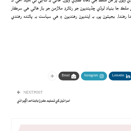
جا بنياد لوڏي ڇڏينديون جو رٽائرڊ ملازمن جو بارُ هاڻي هي سرڪار
رهندا، بجيٽون پوءِ به اينديون رهنديون ۽ هي سياست به پائنده رهندي
Email
Instagram
Linkedin
NEXT POST
اسرائيل کي تسليم ڪرڻ بابت اھم اڳڀرائي