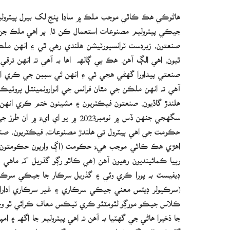
جيڪي پيٽروليم مصنوعات استعمال ڪن ٿا. پر اهي ملڪ جن و
صنعتون، زبردست ٽرانسپورٽيشن هلندي رهي ٿي ۽ انهن مل
ٿيون، اهي الڳ آهن. هڪ ٻي ڳالھه اها به آهي ته انهن ترق
صنعتي پيداورا گهڻي هجي ٿي ۽ انهن ئي سببن جي ڪري اهي 
هلندڙ گاڏيون، صنعتون فيڪٽريون ۽ مشينون ختم ڪري انهن 
سگهجي جنهن ڏس ۾ نومبر2023 ۾ يو
حڪومت جي اهي پيٽرول تي هلندڙ مصنوعات، فيڪٽريون، صنعت
رپيا ڪمائينديون رهيون آهن (هي ڪاٿو رڳو گذريل ”ٽه ماهي
ڊيفيسٽ به پورا ڪري وئي ۽ گذريل سرڪار جا جيڪي سرڪي
(سرڪيولر ڊيٽس معني جيڪي سرڪاري ۽ غير سرڪاري ادارا يوٽ
ڪلاس جيڪو مورڳو لئومٽئو ڪري ٽيڪس معاف ڪرائي ٿو وڃي، س
جا ذخيرا هاڻي جي گھٽيا به آهن ته اهي پيٽروليم جا اگھه ۽ 
گذريل سال ساڳي ڪوارٽ