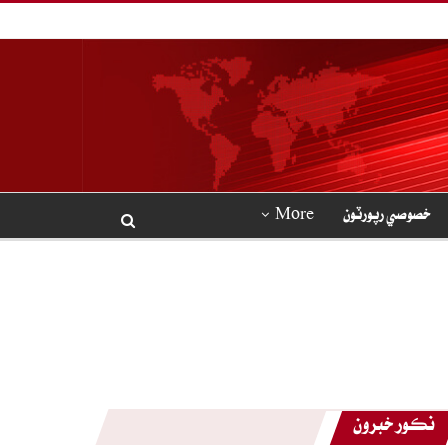
خصوصي رپورٽون
More
نڪور خبرون