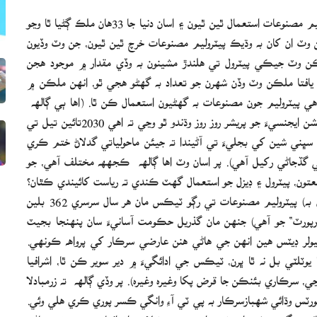
هاڻوڪي هڪ ڪاٿي موجب ملڪ ۾ ساڍا پنج لک بيرل پيٽروليم مصنوعات استعمال ٿين ٿيون ۽ اسان دنيا جا 33هان ملڪ ڳڻيا ٿا وڃو
ٽ ان کان به وڌيڪ پيٽروليم مصنوعات خرچ ٿين ٿيون، جن وٽ وڏيون
ڪن وٽ جيڪي پيٽرول تي هلندڙ مشينون به وڏي مقدار ۾ موجود هجن
ي يافتا ملڪن وٽ وڏن شهرن جو تعداد به گھڻو هجي ٿو، انهن ملڪن ۾
پيٽروليم جون مصنوعات به گھڻيون استعمال ڪن ٿا. (اها ٻي ڳالھه
آهي ته انهن ملڪن جي مٿان فرانس جي انوارونمينٽل پروٽيڪشن ايجنسيءَ جو پريشر روز روز وڌندو ٿو وڃي ته اهي 2030تائين تيل تي
سڀني شين کي بجليءَ تي آڻيندا ته جيئن ماحولياتي گدلاڻ ختم ڪري
 اي ايءَ ۾ ان طرز جي گڏجاڻي رکيل آهي). پر اسان وٽ اها ڳالھه ڪجهھ مختلف آهي، جو
ون، پيٽرول ۽ ڊيزل جو استعمال گهٽ ڪندي ته رياست کائيندي ڪٿان؟
اهڙي هڪ ڪاٿي موجب هيءَ حڪومت (اڳ واريون حڪومتون به) پيٽروليم مصنوعات تي رڳو ٽيڪس مان هر سال سرسري 362 بلين
 رپورٽ“ جو آهي) جنهن مان گذريل حڪومت آسانيءَ سان پنهنجا بجيٽ
ولر ڊيٽس هين انهن جي هاڻي هنن عارضي سرڪار کي پرواھ ڪونهي.
لٽي بل نه ٿا ڀرن، ٽيڪس جي ادائگيءَ ۾ دير سوير ڪن ٿا، اشرافيا
رڪاري بئنڪن جا قرض پکا وغيره وغيره). پر وڏي ڳالھه ته زرمبادلا
امپورٽس وڌائي شهبازسرڪار به پي ٽي آءِ وانگي ڪسر پوري ڪري هلي وئي.
ر ۾ حڪومت رڳو 125 بلين رپيا ڪمائي سگهي هئي، ان ڪري اهي بزنس ڪلاس، اشرافيا، وزير ۽ مشير هاڻي