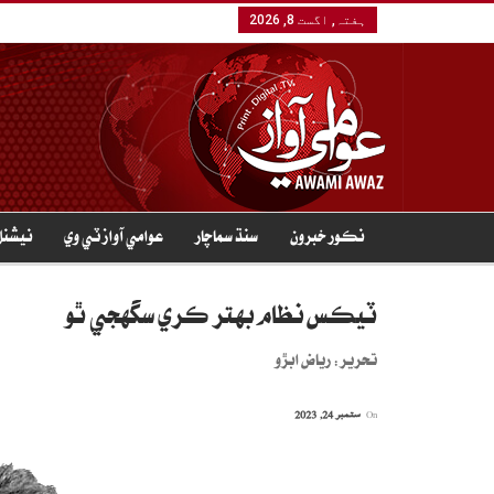
ہفتہ, اگست 8, 2026
نڪور خبرون
سنڌ سماچار
عوامي آواز ٽي وي
نيشنل
ٽيڪس نظام بهتر ڪري سگهجي ٿو
تحرير: رياض ابڙو
On
ستمبر 24, 2023