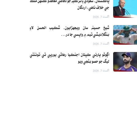
پاڪستان، سعودي ۽ ترڪيه جو دفاعي معاهدو ڪنهن ملڪ
جي خلاف ناهي: اردگان
اگست 7, 2026
شيخ حسينه سان ويجهڙايون، شڪيب الحسن لاءِ
بنگلاديشي ٽيم ۾ واپسي جا در…
اگست 7, 2026
اڳوڻو ڀارتي ڪپتان اجنڪيا رهاڻي يورپي ٽي ٽوئنٽي
ليگ جو حصو بڻجي ويو
اگست 7, 2026