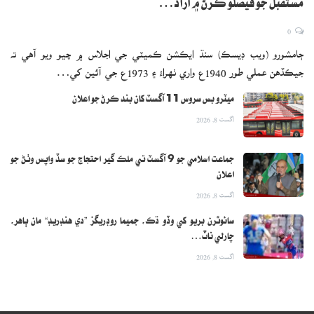
مستقبل جو فيصلو ڪرڻ ۾ آزاد…
ڪيو ويو، قاضي فيض محمد صاحب قيد ۾ وڌو ويو، عثمان ڏيپلائي ۽ ٻيا
0
جيل ۾ واڙيا ويا، ان وقت جي مقبول سنڌي اخبار "الوحيد” تي هڪ سال
ڄامشورو (ويب ڊيسڪ) سنڌ ايڪشن ڪميٽي جي اجلاس ۾ چيو ويو آهي ته
تائين بندش وڌي وئي، جنهن تي هڪ آواز ٿي گڏيل طور تي لکيو ويو،
جيڪڏهن عملي طور 1940ع واري ٺهراءُ ۽ 1973ع جي آئين کي…
جدوجهد ڪئي، ان وقت جي اخبارن ايڊيٽوريل لکيا اديبن مضمون لکيا،
ڪهاڻيون لکيون، شاعرن شاعري ڪئي،
ميٽرو بس سروس 11 آگسٽ کان بند ڪرڻ جو اعلان
اگست 8, 2026
هڪ سونهري تاريخ جيڪا ان وقت جي اخبارن ۽ ڪتابن ۾ موجود آهي،
هڪ ڪتاب، ون يونٽ ۽ سنڌ، ۾ پروفيسر اعجاز احمد قريشي صفحي267
جماعت اسلامي جو 9 آگسٽ تي ملڪ گير احتجاج جو سڏ واپس وٺڻ جو
تي لکيو آهي ته "22 نومبر تي 1954ع تي وزيراعظم پاڪستان پاران ون
اعلان
يونٽ جي حق ۾ واضح بيان ڏيڻ سان ڄڻ ته سڄي سنڌ ۾ باھ ٻري وئي،
اگست 8, 2026
سياسي اڳواڻن ۽ شاگردن سان گڏ صحافين، قلم ڪارن، عالمن، اديبن ۽
سائوٿرن بريو کي وڏو ڌڪ، جميما روڊريگز ”دي هنڊريڊ“ مان ٻاهر،
وڪيلن پڻ سخت احتجاج ڪيو” ساڳي صفحي تي ليکڪ لکيو آهي ته ان
چارلي ناٽ…
وقت جي اخبارن مان مقبول ڀٽي جي ادارت هيٺ حيدرآباد مان نڪرندڙ
اگست 8, 2026
اخبار هفتيوار” وطن” ۽ مولانا عبدالحق ربانيءَ جي ادارت هيٺ نڪرندڙ
هفتيوار” الفاروق ” خاص طور ذڪر جوڳيون آهن” ون يونٽ جي دور ۾ اخبارن
تي بندش، رسالن ۽ ڪتابن تي بندش اديب، شاعر جيلن ۾ هئا، تنهن