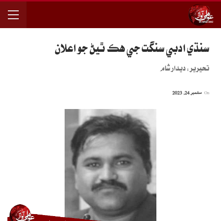
سنڌي ادبي سنگت جي هڪ ٿيڻ جو اعلان
تحيرير: ديدار شام
On
ستمبر 24, 2023