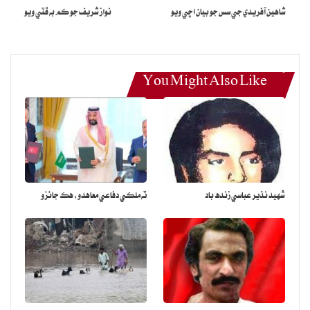
جو مرڪزي جنرل سيڪريٽري احمد سولنگي الڳ ٿيل ساٿين جي ادبي
شاهين آفريدي جي سس جو بيان اچي ويو
نواز شريف جو ڪم به ڦٽي ويو
سنگت جي اڳواڻ ڊاڪٽر مشتاق ڦل ۽ ٻين سان مجيد ڪيريو ۾ سيد زين
شاھ وٽ ڪنهن اصولن جي بنياد تي ٺهي آيو هو، پر جڏهن ته اهو ٺاھ
مرڪزي ڪاروباري ڪاميٽي جي اجلاس ۾ پيش ڪيو ويو ته گڏ ٿيڻ واري
You Might Also Like
تفصيلي اظهار اجلاس ۾ وڏي شدت ۽ گوڙ پيدا ڪري ڇڏيو جنهن سبب
اهو ٺاھ يا ادبي سنگت جي گڏ ٿيڻ وارو معاملو رهجي ويو هو. جڏهن ته ان
ٺاھ کان پهرين احمد سولنگي ادبي سنگت جي وارثي جو ڪيس حيدرآباد
سنڌ هاءِ ڪورٽ ۾ به هڪ پٽيشن ذريعي داخل ڪيو ويو ته آئيني طور تي
ادبي سنگت جا وارث اسان آهيون، تنهن ڪري ادبي سنگت کان ڌار ٿيل
اديبن کي ادبي سنگت جو نالو يا لوگو استعمال نه ڪرڻ گهرجي، جنهن
شهيد نذير عباسي زنده باد
ٽه ملڪي دفاعي معاهدو: هڪ جائزو
سبب ادبي سنگت جا ٻئي دعويدار اديب هاءِ ڪورٽ جا چڪر کائيندا رهيا
جنهن دوران اهو رستو نڪتو ته سڀ معاملا ختم ڪري هڪ ٿجي، جنهن
سلسلي ۾ پهرين ڪوشش سيد زين شاھ وٽ مجيد ڪيريو ۾ ٿي، جيڪا
هڪ ٿيڻ واري تفصيل کي ٻڌي اڪثريت رد ڪري ڇڏيو، پر جيئن ته ڪنهن
خاص ماڻهن جي چوڻ تي ادبي سنگت جي اٿارٽي اڳواڻن جو پاڻ ۾ هڪ
ٿيڻ جو اهو ارادو جوڙي چڪو هو، جنهن تحت اها هڪ ٿيڻ واري ڪوشش