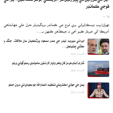
ايراني سرزمين تي پير رکيل هر آمريڪي جو سِر کڻنداسين: ايراني
فوجي ڪمانڊر
0
تهران(ويب ڊيسڪ)ايراني بري فوج جي ڪمانڊر بريگيڊيئر جنرل علي جهانشاهي
آمريڪا کي خبردار ڪيو آهي ته جيڪڏهن ڪنهن به…
ايراني سپريم ليڊر جي صدر مسعود پزشڪيان سان ملاقات، جنگ ۽
معاشي چئلينجن…
اگست 9, 2026
شارجه آبناءِ هرمز کان ٻاهر واپار لاءِ نئون سامونڊي رستو ڳولي ورتو
اگست 9, 2026
يمن جي حوثي اڪثريتي تنظيم انصارالله جو سعودي تي ڊرون حملو
اگست 9, 2026