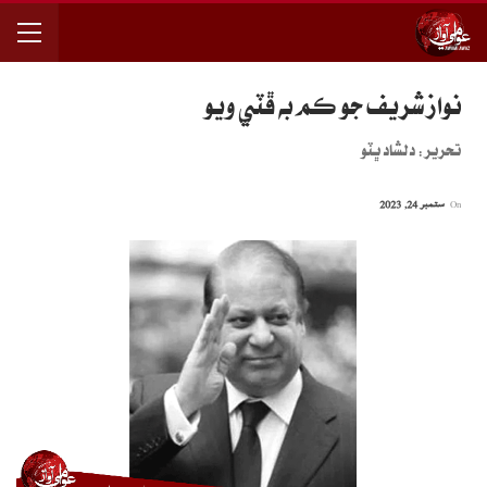
نواز شريف جو ڪم به ڦٽي ويو
تحرير: دلشاد ڀٽو
On
ستمبر 24, 2023