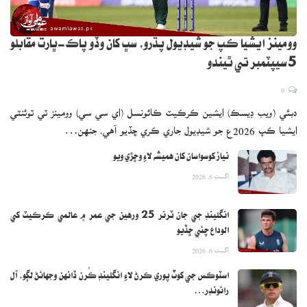
وومينز ايشيا ڪپ جو شيڊيول پڌرو، سڀ کان وڏو پاڪ-ڀارت مقابلو
5 سيپٽمبر تي ٿيندو
0
دبئي (ويب ڊيسڪ) ايشين ڪرڪيٽ ڪائونسل (اي سي سي) وومينز ٽي ٽوئنٽي
ايشيا ڪپ 2026ع جو شيڊيول جاري ڪري ڇڏيو آهي، جنهن…
نياز کوسواسان کان هميشه لاءِ وڇڙي ويو
اگست 6, 2026
انگلينڊ جي جان ٽرنر 25 ورهين جي عمر ۾ عالمي ڪرڪيٽ کي
الوداع چئي ڇڏيو
اگست 6, 2026
اسٽوڪس جي کوٽ پوري ڪرڻ لاءِ انگلينڊ ڪُرن ڏانهن وجهائڻ لڳو، آل
رائونڊر…