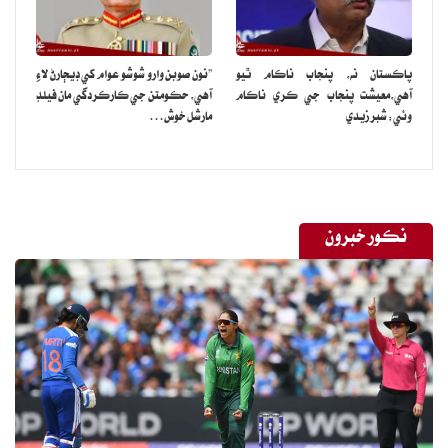
پاڪستان نه، پنجاب ناڪام ٿيو
”نون صوبن وارو شوشو عوام کي ڊيڄارڻ لاءِ
آهي،معيشت پنجاب جي ڪري ناڪام
آهي، حڪومتن جي ڪارڪردگي مان فيلڊ
وئي: شبر زيدي
مارشل خوش…
نڪور خبرون