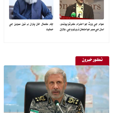
قريشي کي 3 ڏينهن جو جسماني ريمانڊ مڪمل ٿيڻ تي سائفر ڪيس ۾
آفيشل سيڪريٽ ايڪٽ عدالت ۾ پيش ڪيو ويو. ان ڪيمره ٻڌڻي کان پوءِ
عدالت شاهه محمود قريشي کي وڌيڪ 2 ڏينهن جي لاءِ جسماني ريمانڊ تي
ايف آءِ اي جي حوالي ڪري ڇڏيو. نيب طرفان اسپيشل پراسيڪيوٽر ذوالفقار
عوام جي ووٽ جو احترام ڪرڻو پوندو،
ڄام ڪمال خان پاران به نون صوبن جي
نقوي عدالت ۾ پيش ٿيو جڏهن ته شاهه محمود جي طرفان بابر اعواڻ ۽
اسان جي صبر جو امتحان نه ورتو وڃي:بلاول
حمايت
شعيب شاهين پيش ٿيا.عدالت پنهنجي ريمارڪس ۾ چيو ته ڪيس ۾
اڳڀرائي نه ٿي ته وڌيڪ جسماني ريمانڊ نه ڏنو ويندو. ايف آءِ اي سائفر ڪيس
۾ شاهه محمود قريشي کان جاچ ڪري رهي آهي. ٻڌڻي دوران ايف آءِ اي
شاهه محمود قريشي جو وڌيڪ جسماني ريمانڊ گهريو جنهن تي جوابدار جي
نڪور خبرون
وڪيل بابر اعواڻ جسماني ريمانڊ جي مخالفت ڪئي ۽ پنهنجي دليلن ۾
مختلف اعليٰ عدليه جي فيصلن جو حوالو ڏيندي چيو ته شاهه محمود جو
سائفر ڪيس سان ڪوبه تعلق نه آهي. عدالت شاهه محمود جو ٻن ڏينهن جو
جسماني ريمانڊ منظور ڪري ورتو.