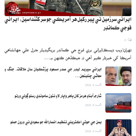
ايراني سرزمين تي پير رکيل هر آمريڪي جو سِر کڻنداسين: ايراني
فوجي ڪمانڊر
0
تهران(ويب ڊيسڪ)ايراني بري فوج جي ڪمانڊر بريگيڊيئر جنرل علي جهانشاهي
آمريڪا کي خبردار ڪيو آهي ته جيڪڏهن ڪنهن به…
ايراني سپريم ليڊر جي صدر مسعود پزشڪيان سان ملاقات، جنگ ۽
معاشي چئلينجن…
اگست 9, 2026
شارجه آبناءِ هرمز کان ٻاهر واپار لاءِ نئون سامونڊي رستو ڳولي ورتو
اگست 9, 2026
يمن جي حوثي اڪثريتي تنظيم انصارالله جو سعودي تي ڊرون حملو
اگست 9, 2026