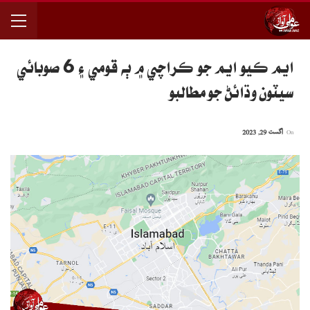
ايم ڪيو ايم جو ڪراچي ۾ ٻه قومي ۽ 6 صوبائي
سيٽون وڌائڻ جو مطالبو
On
اگست 29, 2023