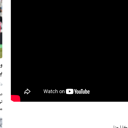
وو
ڀارت
دب
ج
را چِٺا