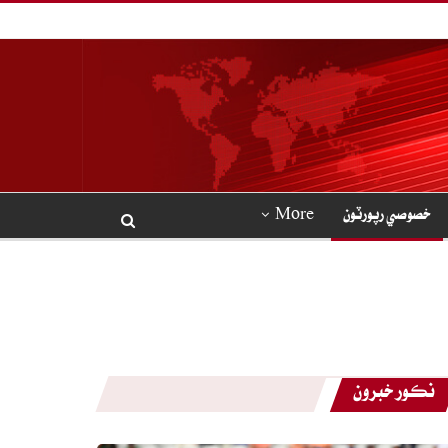
خصوصي رپورٽون
More
نڪور خبرون