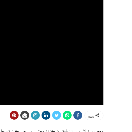
Share
معصوم نياڻين سان زيادتيون ڪندڙ وحشي پِير جي ڪرتوتن جا ڪا