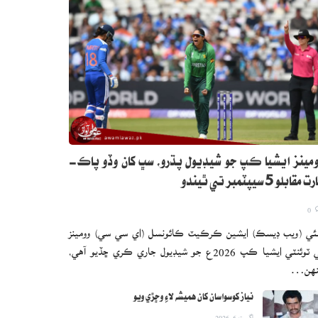
مينز ايشيا ڪپ جو شيڊيول پڌرو، سڀ کان وڏو پاڪ-
 مقابلو 5 سيپٽمبر تي ٿيندو
0
ئي (ويب ڊيسڪ) ايشين ڪرڪيٽ ڪائونسل (اي سي سي) وومينز
ٽي ٽوئنٽي ايشيا ڪپ 2026ع جو شيڊيول جاري ڪري ڇڏيو آهي،
نهن…
نياز کوسواسان کان هميشه لاءِ وڇڙي ويو
اگست 6, 2026