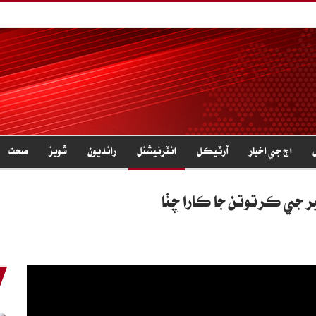
اڄ جي اخبار
آرٽيڪل
انٽرنيشنل
رانديون
شوبز
صحت
ر جي ڪرتوتن جا ڪارا چِٺا