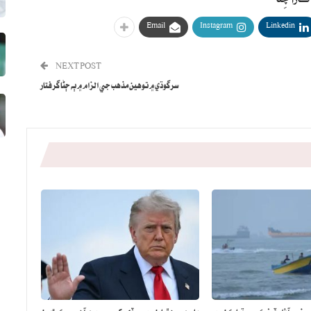
Email
Instagram
Linkedin
NEXT POST
سرگوڌي ۾ توهين مذهب جي الزام ۾ ٻه ڄڻا گرفتار