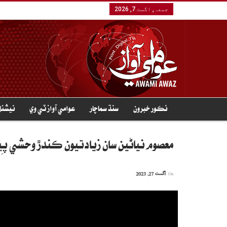
جمعہ, اگست 7, 2026
نڪور خبرون
سنڌ سماچار
عوامي آواز ٽي وي
نيشنل
معصوم نياڻين سان زيادتيون ڪندڙ وحشي پِي
On
اگست 27, 2023