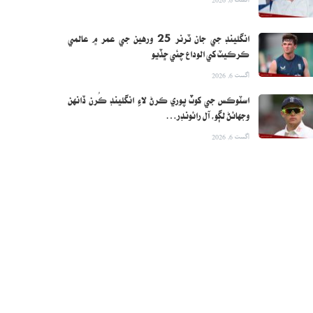
انگلينڊ جي جان ٽرنر 25 ورهين جي عمر ۾ عالمي
ڪرڪيٽ کي الوداع چئي ڇڏيو
اگست 6, 2026
اسٽوڪس جي کوٽ پوري ڪرڻ لاءِ انگلينڊ ڪُرن ڏانهن
وجهائڻ لڳو، آل رائونڊر…
اگست 6, 2026