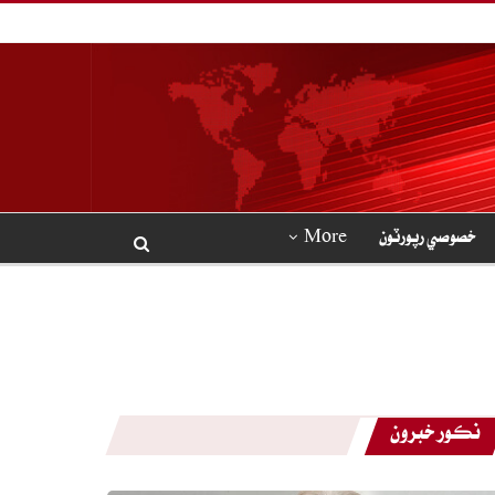
خصوصي رپورٽون
More
نڪور خبرون