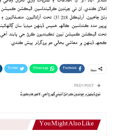
اعلان ڪندي، ان تي چونڊون ڪرائينداسين، اليڪشن ڪميشن جي
وٺڻ چاهيون، آرٽيڪل 218 (3) تحت آزاد
تحت اليڪشن ڪميشن نيون تڪبنديون ڪرڻ جي پابند آهي ۽ ان 
ڪجهه ڏينهن ۾ معاشي بحالي جو پروگرام پيش ڪندي.
Twitter
WhatsApp
Facebook
Share
PREV POST
نوي ڏينهن ۾ چونڊون ڪرائڻ آئيني گهرج آهي: لاهور هاءِ ڪورٽ
You Might Also Like