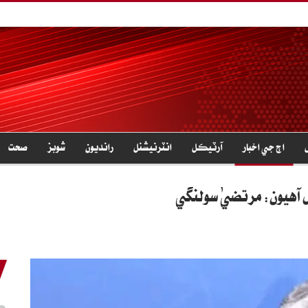
اڄ جي اخبار
آرٽيڪل
انٽرنيشنل
رانديون
شوبز
صحت
هيون: مرتضيٰ سولنگي