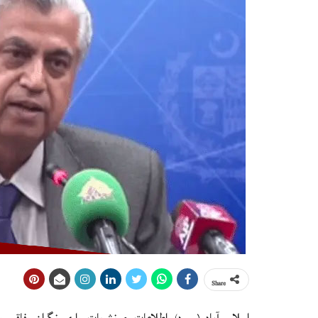
Share
اسلام آباد (م ڊ) اطلاعات ۽ نشريات واري نگران وفاقي