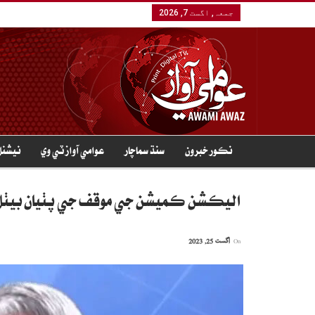
جمعہ, اگست 7, 2026
نڪور خبرون
سنڌ سماچار
عوامي آواز ٽي وي
نيشنل
اليڪشن ڪميشن جي موقف جي پٺيان بيٺل آ
On
اگست 25, 2023