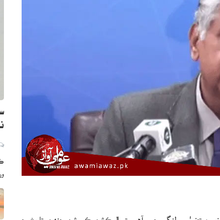
سن
نظ
ڪر
ور
 وزير مرتضيٰ سولنگي چيو آهي ته اليڪشن ڪميشن جنهن تاريخ جو