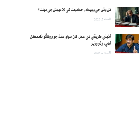
ٽن وڏن جي ويهڪ، حڪومت کي 3 مهينن جي مهلت؟
اگست 7, 2026
آئيني طريقي تي عمل کان سواءِ سنڌ جو ورهاڱو ناممڪن
آهي: وڏو وزير
اگست 7, 2026