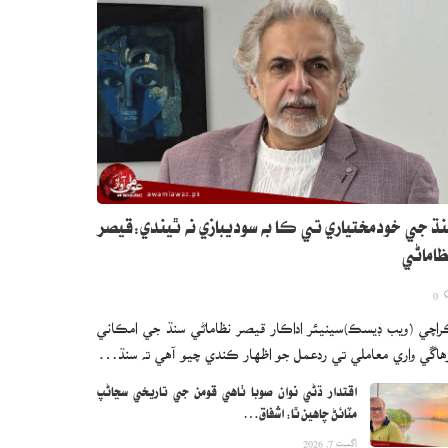
ڌ جي خودمختياري تي ڪا به سوديبازي نه ٿيندي:قيصر
اماڻي
0
اچي (ويب ڊيسڪ)سينيئر اداڪار قيصر نظاماڻي سنڌ جي امڪاني
هاڱي واري معاملي تي ردعمل جو اظهار ڪندي چيو آهي ته سنڌ…
اقتدار ڌڻي نوان صوبا ٺاهي قومن جي تاريخي سڃاڻپ
مٽائڻ چاهين ٿا: اشفاق…
اگست 7, 2026