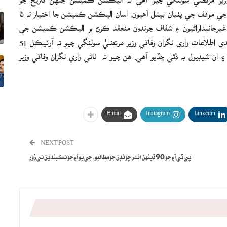
 موقف جي پٺيان بيٺل آهيون، اسان اليڪشن ڪميشن جا اختيار نه ٿا
اڻيون، منصفاڻيون ۽ غيرجانبداراڻيون ۽ شفاف چونڊون منعقد ڪرڻ ۾ اليڪشن ڪميشن جي
ڀرپور مدد ڪنداسين. ڪالهه خميس ڏينهن ميڊيا سان ڳالهائيندي اطلاعات واري نگران وفاقي وزير مرتضيٰ سولنگي چيو ته آرٽيڪل 51
شيڊيول به ڏئي ڇڏيو آهي. هن چيو ته ناڻي واري نگران وفاقي وزير
Email
Instagram
Linkedin
NEXT POST
پي ٽي آءِ جو 90 ڏينهن اندر چونڊن جو مطالبو، جي يو آءِ جو تڪبندين تي زور