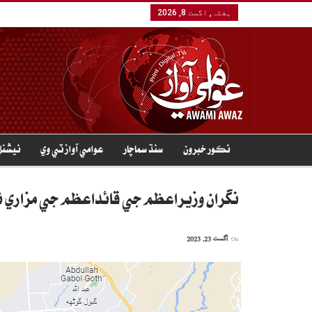
ہفتہ, اگست 8, 2026
نڪور خبرون
سنڌ سماچار
عوامي آواز ٽي وي
نيشنل
نگران وزيراعظم جي قائداعظم جي مزاري 
On
اگست 23, 2023