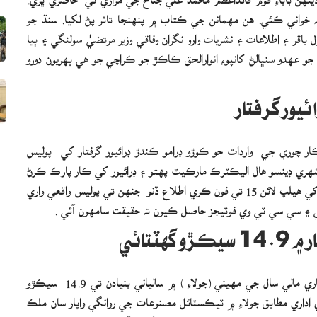
حه خواني ڪئي. هن مهمانن جي ڪتاب ۾ پنهنجا تاثر پڻ لکيا. سنڌ جو
 باقر ۽ اطلاعات ۽ نشريات وارو نگران وفاقي وزير مرتضيٰ سولنگي ۽ ٻيا
جو عهدو سنڀالڻ کانپوءِ انوارالحق ڪاڪڙ جو ڪراچي جو هي پهريون دورو
ئيور گرفتار
ر چوري جي واردات جو ڪوڙو ڊرامو ڪندڙ ڊرائيور گرفتار کي پوليس
، شهري ڊينسو هال اليڪٽرڪ مارڪيٽ پهتو ۽ ڊرائيور کي ڪار پارڪ ڪرڻ
لاءِ ڏني ، ڊرائيور ڪار کي ٻي پارڪنگ ۾ پارڪ ڪري پوليس کي هيلپ لائن 15 تي فون ڪري اطلاع ڏنو جنهن تي پوليس واقعي واري
ي ۽ سي سي ٽي وي فوٽيجز حاصل ڪيون ته حقيقت سامهون آئي .
ٽتائي
اسلام آباد(م ڊ) ٽيڪسٽائل مصنوعات جي روانگي واپار ۾ جاري مالي سال جي مهيني (جولاءِ ) ۾ سالياني بنيادن تي 14.9 سيڪڙو
اداري مطابق جولاءِ ۾ ٽيڪسٽائل مصنوعات جي روانگي واپار سان ملڪ