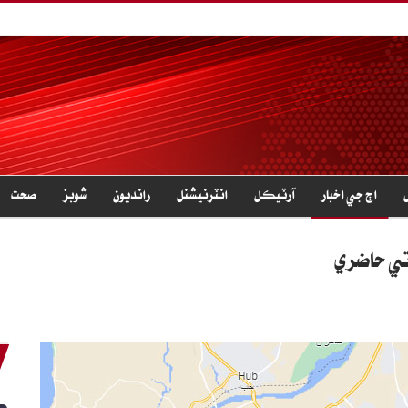
اڄ جي اخبار
آرٽيڪل
انٽرنيشنل
رانديون
شوبز
صحت
تي حاضري