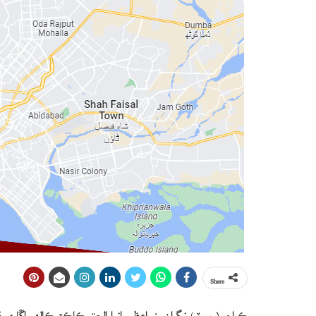
Share
ڪراچي(رپورٽر) نگران وزيراعظم انوارالحق ڪاڪڙ ڪالهه اڱاري