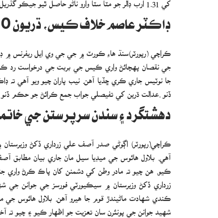
ڊاڪٽر عاصم خلاف ڪيس، ڌريون 30 آگسٽ تي طلب
جا نوٽيس جاري ڪري ڇڏيا آهن. نيب پاران چيو ويو آهي ت
ڏنو .عدالت ڌرين کي تفيصلي جواب جمع ڪرائڻ جو حڪم ڏنو آ
دهشتگرد ۽ سندن سرپرستن جي خاتمي
ڪراچي(رپورٽر) اڳوڻي صدر آصف علي زرداري ڏکڻ وزيرستا
آهي. بلاول هائوس جي ميڊيا سيل مان جاري بيان مطابق آصف
ڪيو. هن چيو ته مادر وطن کي دشمنن کان پاڪ ڪرڻ واري جنگ
زرداري ڏکڻ وزيرستان ۾ سيڪيورٽي فورسز جي جوانن جي ش
ڪندي شهادت ماڻيندڙ قوم جا هيرو آهن. بلاول هائوس جي ميڊ
شهيد جوانن جي پونئرن سان تعزيت جو اظهار ڪيو ۽ چيو ته 