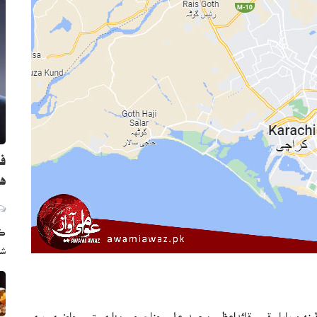
فر
هٿ
ڪر
شا
 ڏينهن باباءِ قوم قائداعظم محمد علي جناح جي مزاري تي حاضري ڀري.