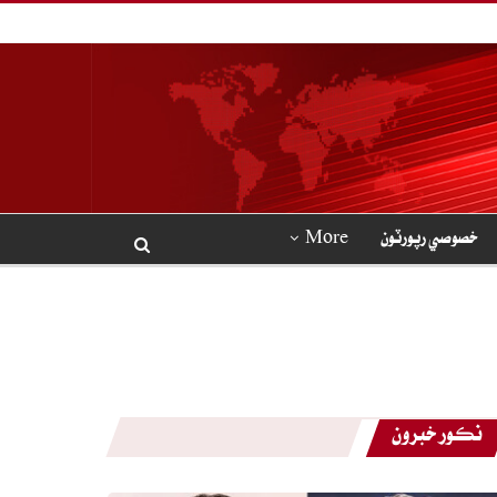
خصوصي رپورٽون
More
نڪور خبرون