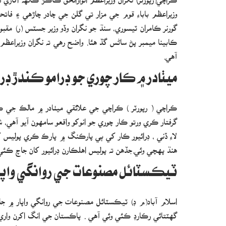
وزيراعظم باباءِ قوم جي مزار تي گلن جي چادر چاڙهي ۽ فات
گورنر ڪامران ٽيسوري، سنڌ جو نگران وڏو وزير جسٽس (ر) مقبول
ڪابينا ميمبر پڻ ساڻس گڏ هئا. واضح رهي ته نگران وزيراعظم 
آهي.
ميٺادر ۾ ڪار چوري جو ڊرامو ڪندڙ ڊرا
ڪراچي ( رپورٽر ) ڪراچي جي علائقي ميٺادر ۾ مالڪ جي ڪا
گرفتار ڪري ورتو ڪار چوري جو انوکو واقعو سامهون آيو آهي
هنڌ پهچي وئي.جڏهن ته پوليس اهلڪارن ڊرائيور کان جاچ ڪئ
ٽيڪسٽائل مصنوعات جي روانگي واپار ۾ 14.9 سيڪڙو گه
گهٽتائي رڪارڊ ڪئي وئي آهي . پاڪستان جي انگ اکرن واري 
کي 1.31 ارب ڊالر جو مٽا سٽا وارو ناڻو حاصل ٿيو جيڪو گذريل سال جولاءِ جي مقابلي ۾ 14.9 سيڪڙو گهٽ آهي .