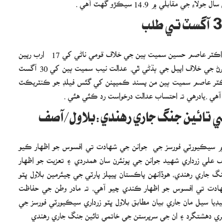
ڪراچي (رپورٽر)سنڌ هاءِ ڪورٽ ۾ جي جي وي ايل ريفرنس ۾ ڊاڪٽر عاصم حسين سميت ٻين جي خلاف قومي ناڻي کي 17 ارب رپين
جي نقصان پهچائڻ واري ڪيس جي بربت جي درخواست رد ڪرڻ جي خلاف اپيل جي ٻڌڻي ٿي. عدالت نيب سميت ٻين کي 30 آگسٽ
ه ڊاڪٽر عاصم سميت ٻين من پسند ڪميپنن کي گئس فيلڊ جو ڪنٽريڪٽ
هي .يادرهي ته احتساب عدالت درخواست رد ڪئي هئي .
 تائين جنگ جاري رهندي:بلاول/آصف
ن ۾ سيڪيورٽي فورسز جي جوانن جي شهادت تي افسوس جو اظهار ڪيو
 علي زرداري شهيد جوانن جي پونئرن سان همدردي ۽ تعزيت جو اظهار
 جاري رهندي، هوڏانهن پاڪستان پيپلز پارٽي جي چيئرمين بلاول ڀٽو
هادت تي افسوس جو اظهار ڪندي چيو آهي، ته مادر وطن جي حفاظت
يا سيل مان جاري بيان مطابق بلاول ڀٽو زرداري سيڪيورٽي فورسز جي
آخري دهشتگرد ۽ ان جي سرپرستن جي خاتمي تائين جنگ جاري رهندي