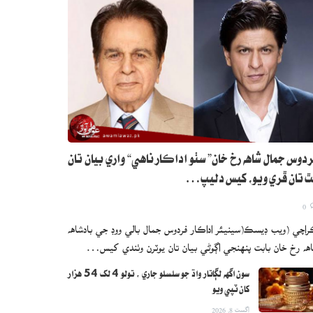
دوس جمال شاهه رخ خان” سٺو اداڪار ناهي“ واري بيان تان
 تان ڦري ويو، کيس دليپ…
0
اچي (ويب ڊيسڪ(سينيئر اداڪار فردوس جمال بالي ووڊ جي بادشاهه
هه رخ خان بابت پنهنجي اڳوڻي بيان تان يوٽرن وٺندي کيس…
سون اگهه لڳاتار واڌ جو سلسلو جاري ، تولو 4 لک 54 هزار
کان ٽپي ويو
اگست 8, 2026