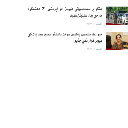
هنگو ۾ سيڪيورٽي فورسز جو آپريشن، 7 دهشتگرد
مارجي ويا، ڪئپٽن شهيد
اگست 8, 2026
مير رضا ڪيس: پوليس سرجن ڊاڪٽر سميعه سيد پاڻ کي
بيوس قرار ڏئي ڇڏيو
اگست 8, 2026