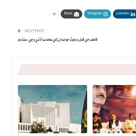
Email
Instagram
Linkedin
NEXT POST
فاطمه جي قتل ۾ ملوث جوابدارن کي سخت سزا ڏني وڃي: سنڌ بار