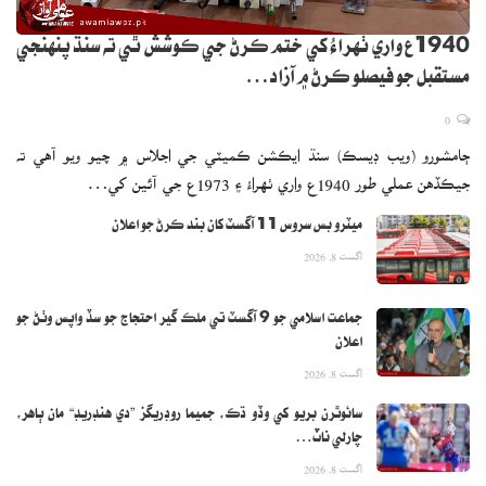
1940ع واري ٺهراءُ کي ختم ڪرڻ جي ڪوشش ٿي ته سنڌ پنهنجي
مستقبل جو فيصلو ڪرڻ ۾ آزاد…
0
ڄامشورو (ويب ڊيسڪ) سنڌ ايڪشن ڪميٽي جي اجلاس ۾ چيو ويو آهي ته
جيڪڏهن عملي طور 1940ع واري ٺهراءُ ۽ 1973ع جي آئين کي…
ميٽرو بس سروس 11 آگسٽ کان بند ڪرڻ جو اعلان
اگست 8, 2026
جماعت اسلامي جو 9 آگسٽ تي ملڪ گير احتجاج جو سڏ واپس وٺڻ جو
اعلان
اگست 8, 2026
سائوٿرن بريو کي وڏو ڌڪ، جميما روڊريگز ”دي هنڊريڊ“ مان ٻاهر،
چارلي ناٽ…
اگست 8, 2026