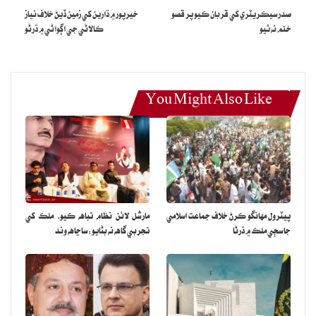
صدر سيڪريٽري کي قربان ڪيو پر قصو
خيرپور ۾ ڌارين کي زمين ڏيڻ خلاف نياز
ڪري ورتو ،پوليس جو چوڻ آهي ته جوابدار مدرسي جي شاگرد تشدد ڪندڙ
ختم نه ٿيو
ڪالاڻي جي اڳواڻي ۾ ڌرڻو
سندس ڏاڏي خلاف قانوني ڪارروائي ڪئي پئي وڃي.
You Might Also Like
پيٽرول مهانگو ڪرڻ خلاف جماعت اسلامي
مارشل لائن نظام تباهه ڪيو، ملڪ کي
جا سڄي ملڪ ۾ ڌرڻا
تجربي گاهه نه بڻايو: ساڃاهه وند