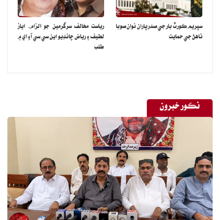
سپريم ڪورٽ بار جي صدر پاران نوان صوبا
رياست مخالف سرگرمين جو الزام، اياز
ٺاهڻ جي حمايت
لطيف ۽ رياض چانڊيو اين سي سي آءِ اي ۾
طلب
نڪور خبرون