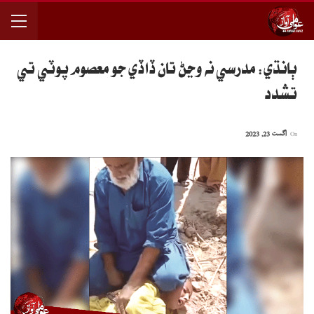
ٻانڌي: مدرسي نه وڃڻ تان ڏاڏي جو معصوم پوٽي تي
تشدد
On
اگست 23, 2023