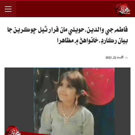
فاطمه جي والدين،حويلي مان فرار ٿيل ڇوڪرين جا
بيان رڪارڊ،خانواهڻ ۾ مظاهرا
On
اگست 22, 2023