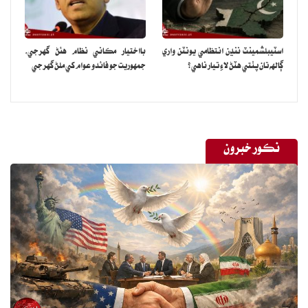
اسٽيبلشمينٽ ننڍن انتظامي يونٽن واري
بااختيار مڪاني نظام هئڻ گهرجي‏،
ڳالهه تان پٺتي هٽڻ لاءِ تيار ناهي؟
جمهوريت جو فائدو عوام کي ملڻ گهرجي
نڪور خبرون