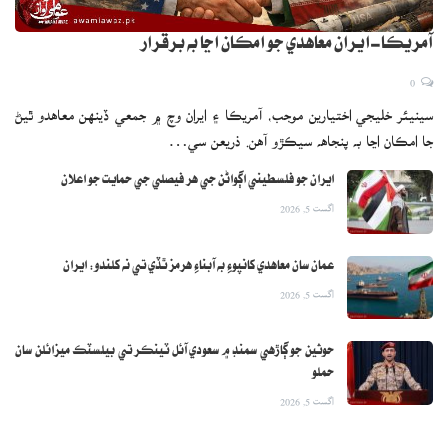
آمريڪا-ايران معاهدي جو امڪان اڃا به برقرار
0
سينيئر خليجي اختيارين موجب، آمريڪا ۽ ايران وچ ۾ جمعي ڏينهن معاهدو ٿيڻ
جا امڪان اڃا به پنجاهه سيڪڙو آهن. ذريعن سي…
ايران جو فلسطيني اڳواڻن جي هر فيصلي جي حمايت جو اعلان
اگست 5, 2026
عمان سان معاهدي کانپوءِ به آبناءِ هرمز ٿڏي تي نه کلندو: ايران
اگست 5, 2026
حوثين جو ڳاڙهي سمنڊ ۾ سعودي آئل ٽينڪر تي بيلسٽڪ ميزائلن سان
حملو
اگست 5, 2026