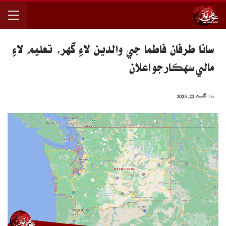
سانا طرفان فاطما جي والدين لاءِ گھر، تعليم لاءِ
مالي سھڪار جو اعلان
On
اگست 22, 2023