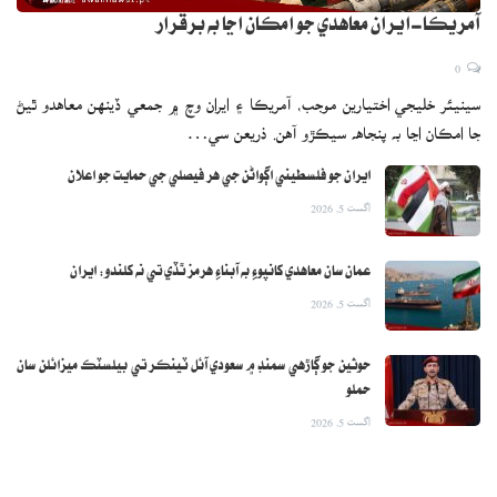
آمريڪا-ايران معاهدي جو امڪان اڃا به برقرار
0
سينيئر خليجي اختيارين موجب، آمريڪا ۽ ايران وچ ۾ جمعي ڏينهن معاهدو ٿيڻ
جا امڪان اڃا به پنجاهه سيڪڙو آهن. ذريعن سي…
ايران جو فلسطيني اڳواڻن جي هر فيصلي جي حمايت جو اعلان
اگست 5, 2026
عمان سان معاهدي کانپوءِ به آبناءِ هرمز ٿڏي تي نه کلندو: ايران
اگست 5, 2026
حوثين جو ڳاڙهي سمنڊ ۾ سعودي آئل ٽينڪر تي بيلسٽڪ ميزائلن سان
حملو
اگست 5, 2026