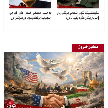
اسٽيبلشمينٽ ننڍن انتظامي يونٽن واري
بااختيار مڪاني نظام هئڻ گهرجي‏،
ڳالهه تان پٺتي هٽڻ لاءِ تيار ناهي؟
جمهوريت جو فائدو عوام کي ملڻ گهرجي
نڪور خبرون