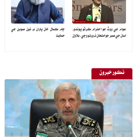
عوام جي ووٽ جو احترام ڪرڻو پوندو،
ڄام ڪمال خان پاران به نون صوبن جي
اسان جي صبر جو امتحان نه ورتو وڃي:بلاول
حمايت
نڪور خبرون