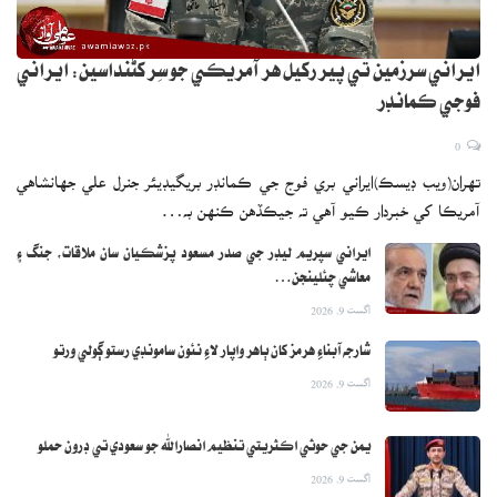
ايراني سرزمين تي پير رکيل هر آمريڪي جو سِر کڻنداسين: ايراني
فوجي ڪمانڊر
0
تهران(ويب ڊيسڪ)ايراني بري فوج جي ڪمانڊر بريگيڊيئر جنرل علي جهانشاهي
آمريڪا کي خبردار ڪيو آهي ته جيڪڏهن ڪنهن به…
ايراني سپريم ليڊر جي صدر مسعود پزشڪيان سان ملاقات، جنگ ۽
معاشي چئلينجن…
اگست 9, 2026
شارجه آبناءِ هرمز کان ٻاهر واپار لاءِ نئون سامونڊي رستو ڳولي ورتو
اگست 9, 2026
يمن جي حوثي اڪثريتي تنظيم انصارالله جو سعودي تي ڊرون حملو
اگست 9, 2026