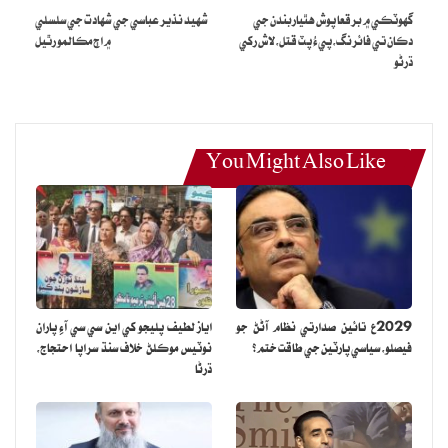
گهوٽڪي ۾ برقعا پوش هٿياربندن جي
شهيد نذير عباسي جي شهادت جي سلسلي
ويو ،هو سي ايس ايس امتحان جي تياري ڪري رهيو هو .اغواڪندڙن ۾ خان
دڪان تي فائرنگ،پيءُ پٽ قتل،لاش رکي
۾ اڄ مڪالمو رٿيل
محمد بروهي،سيف الله بروهي ،عبدالغريز ۽ رمضان بروهي شامل آهن
ڌرڻو
You Might Also Like
2029ع تائين صدارتي نظام آڻڻ جو
اياز لطيف پليجو کي اين سي سي آءِ پاران
فيصلو، سياسي پارٽين جي طاقت ختم؟
نوٽيس موڪلڻ خلاف سنڌ سراپا احتجاج،
ڌرڻا