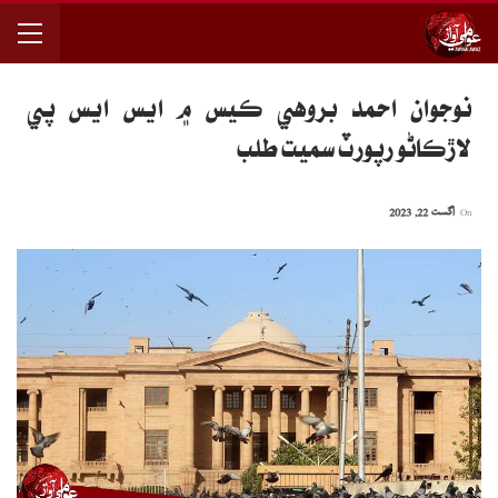
نوجوان احمد بروهي ڪيس ۾ ايس ايس پي
لاڙڪاڻو رپورٽ سميت طلب
On
اگست 22, 2023