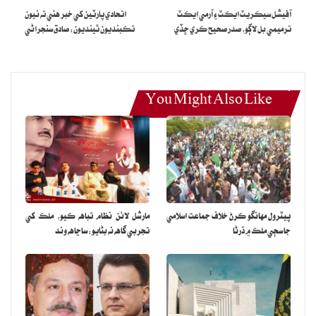
آفيشل سيڪريٽ ايڪٽ ۽ آرمي ايڪٽ
اتحادي پارٽين کي خبر هئي ته نيون
ترميمي بل لاڳو، صدر صحيح ڪري ڇڏي
تڪبنديون ٿينديون: صادق سنجراڻي
You Might Also Like
پيٽرول مهانگو ڪرڻ خلاف جماعت اسلامي
مارشل لائن نظام تباهه ڪيو، ملڪ کي
جا سڄي ملڪ ۾ ڌرڻا
تجربي گاهه نه بڻايو: ساڃاهه وند