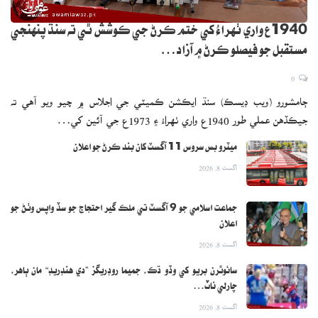
1940ع واري ٺهراءُ کي ختم ڪرڻ جي ڪوشش ٿي ته سنڌ پنهنجي
مستقبل جو فيصلو ڪرڻ ۾ آزاد…
0
ڄامشورو (ويب ڊيسڪ) سنڌ ايڪشن ڪميٽي جي اجلاس ۾ چيو ويو آهي ته
جيڪڏهن عملي طور 1940ع واري ٺهراءُ ۽ 1973ع جي آئين کي…
ميٽرو بس سروس 11 آگسٽ کان بند ڪرڻ جو اعلان
اگست 8, 2026
جماعت اسلامي جو 9 آگسٽ تي ملڪ گير احتجاج جو سڏ واپس وٺڻ جو
اعلان
اگست 8, 2026
سائوٿرن بريو کي وڏو ڌڪ، جميما روڊريگز ”دي هنڊريڊ“ مان ٻاهر،
چارلي ناٽ…
اگست 8, 2026