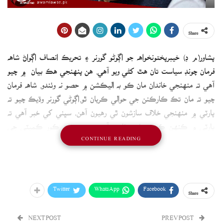
Share
پشاور(م ڊ) خيبرپختونخواهه جو اڳوڻو گورنر ۽ تحريڪ انصاف اڳواڻ شاهه
فرمان چونڊ سياست تان هٿ کڻي ويو آهي. هن پنهنجي هڪ بيان ۾ چيو
آهي ته منهنجي خاندان مان ڪو به اليڪشن ۾ حصو نه وٺندو. شاهه فرمان
چيو ته مان تڪ ڪارڪنن جي حوالي ڪريان ٿو.اڳوڻي گورنر وڌيڪ چيو ته
پارٽي ۾ منهنجي خلاف سازشون ٿي رهيون آهن، سڀني کي خبر آهي ته
پارٽي ۾ ڪنهن ڪيترو پئسو ٺاهيو آهي، هن چيو ته ڪور ڪميٽي جي
CONTINUE READING
اجلاس ۾ مون سميت ٽن اڳواڻن تي غداري جا بي بنياد الزام لڳايا ويا.
Twitter
WhatsApp
Facebook
Share
NEXT POST
PREV POST