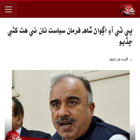
پي ٽي آءِ اڳواڻ شاهه فرمان سياست تان ئي هٿ کڻي
ڇڏيو
On
اگست 20, 2023