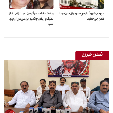
سپريم ڪورٽ بار جي صدر پاران نوان صوبا
رياست مخالف سرگرمين جو الزام، اياز
ٺاهڻ جي حمايت
لطيف ۽ رياض چانڊيو اين سي سي آءِ اي ۾
طلب
نڪور خبرون