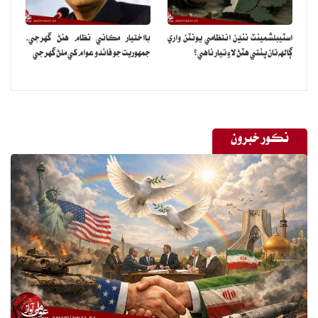
اسٽيبلشمينٽ ننڍن انتظامي يونٽن واري
بااختيار مڪاني نظام هئڻ گهرجي‏،
ڳالهه تان پٺتي هٽڻ لاءِ تيار ناهي؟
جمهوريت جو فائدو عوام کي ملڻ گهرجي
نڪور خبرون