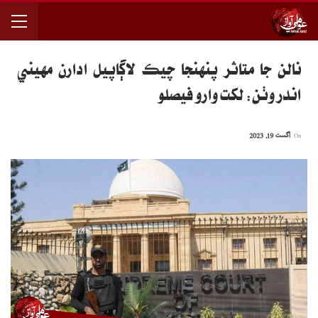
نالن جا متاثر پنهنجا چيڪ لاڳاپيل ادارن مهيني
اندر وٺن: لکت وارو فيصلو
On
اگست 19, 2023