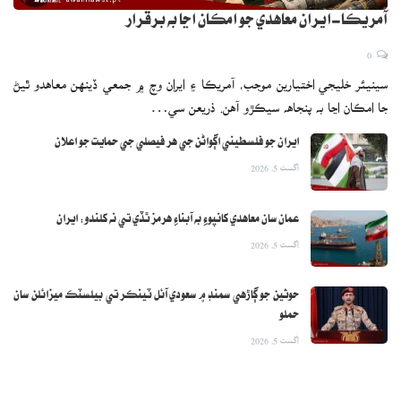
آمريڪا-ايران معاهدي جو امڪان اڃا به برقرار
0
سينيئر خليجي اختيارين موجب، آمريڪا ۽ ايران وچ ۾ جمعي ڏينهن معاهدو ٿيڻ
جا امڪان اڃا به پنجاهه سيڪڙو آهن. ذريعن سي…
ايران جو فلسطيني اڳواڻن جي هر فيصلي جي حمايت جو اعلان
اگست 5, 2026
عمان سان معاهدي کانپوءِ به آبناءِ هرمز ٿڏي تي نه کلندو: ايران
اگست 5, 2026
حوثين جو ڳاڙهي سمنڊ ۾ سعودي آئل ٽينڪر تي بيلسٽڪ ميزائلن سان
حملو
اگست 5, 2026