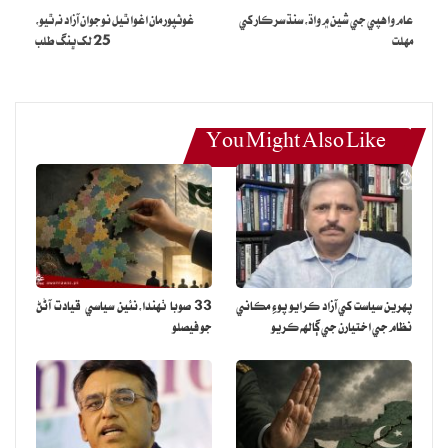
عام واهپي جي شين ۾ واڌ، سنڌ سرڪار کي
غوثپور مان اغوا ٿيل نوجوان آزاد نه ٿيو،
مهلت
25 لک ڀنگ طلب
You Might Also Like
پهرين سياست کي آزاد ڪرايو پوءِ مڪاني
33 صوبا ٺهندا،نئين سياسي قيادت آڻڻ
نظام جي اختيارن جي ڳالهه ڪريو
جو فيصلو