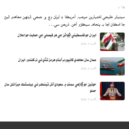
0
سينيئر خليجي اختيارين موجب، آمريڪا ۽ ايران وچ ۾ جمعي ڏينهن معاهدو ٿيڻ
جا امڪان اڃا به پنجاهه سيڪڙو آهن. ذريعن سي…
ايران جو فلسطيني اڳواڻن جي هر فيصلي جي حمايت جو اعلان
اگست 5, 2026
عمان سان معاهدي کانپوءِ به آبناءِ هرمز ٿڏي تي نه کلندو: ايران
اگست 5, 2026
حوثين جو ڳاڙهي سمنڊ ۾ سعودي آئل ٽينڪر تي بيلسٽڪ ميزائلن سان
حملو
اگست 5, 2026