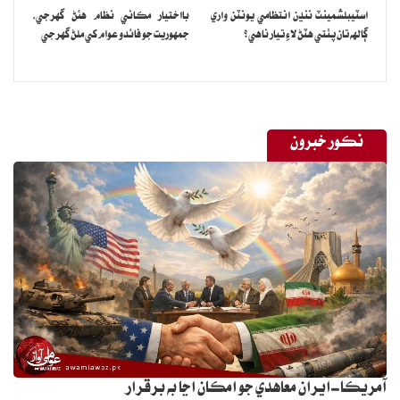
اسٽيبلشمينٽ ننڍن انتظامي يونٽن واري
بااختيار مڪاني نظام هئڻ گهرجي‏،
ڳالهه تان پٺتي هٽڻ لاءِ تيار ناهي؟
جمهوريت جو فائدو عوام کي ملڻ گهرجي
نڪور خبرون
آمريڪا-ايران معاهدي جو امڪان اڃا به برقرار