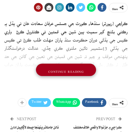
Share
ڪراچي (رپورٽر) سنڌهاءِ ڪورٽ جي جسٽس عرفان سعادت خان تي ٻڌل ٻه
رڪني بئنچ کير سميت ٻين شين جي قمتين تي ڪنٽرول ڪرڻ واري
ڪيس جي ٻڌڻي دوران حڪومت سنڌ پاران مهلت طلب ڪرڻ تي ڪيس
جي ٻڌڻي 13سٽميبر تائين ملتوي ڪري ڇڏي، عدالت درخواستگذار
پنهنجي موقف ۾ چيو ته شين جي قميتن جي تعين جي کاتن جي حد
طئي نه ڪئي وئي آهي، ڊگهي عرصي کانپوءِ سنڌ حڪومت پاران جواب
CONTINUE READING
داخل ڪرڻ سان اندازو ٿي ويو آهي ته هوءَ سنجيده نه آهي، جڏهن ته چيف
سيڪريٽري سنڌ، ڪراچي جي ڪمشنر ۽ ورزات قانون سميت ٻين جي پاران
جواب نه جمع ڪرايو ويو آهي .ڪراچي جو عوام مهانگائي جو شڪار آهي.
Twitter
WhatsApp
Facebook
Share
NEXT POST
PREV POST
ڪراچي ۾ جڙنوالا واقعي خلاف مختلف
نالن جا متاثر پنهنجا چيڪ لاڳاپيل ادارن