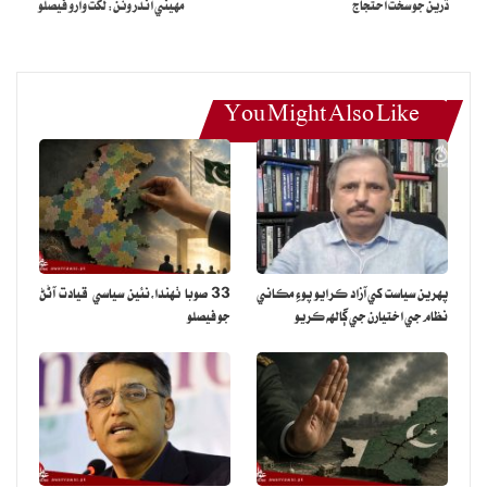
ڌرين جو سخت احتجاج
مهيني اندر وٺن: لکت وارو فيصلو
You Might Also Like
پهرين سياست کي آزاد ڪرايو پوءِ مڪاني
33 صوبا ٺهندا،نئين سياسي قيادت آڻڻ
نظام جي اختيارن جي ڳالهه ڪريو
جو فيصلو