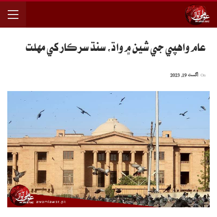
عام واهپي جي شين ۾ واڌ، سنڌ سرڪار کي مهلت
On
اگست 19, 2023