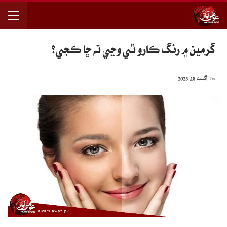
گرمين ۾ رنگ ڪارو ٿي وڃي ته ڇا ڪجي؟
On
اگست 18, 2023