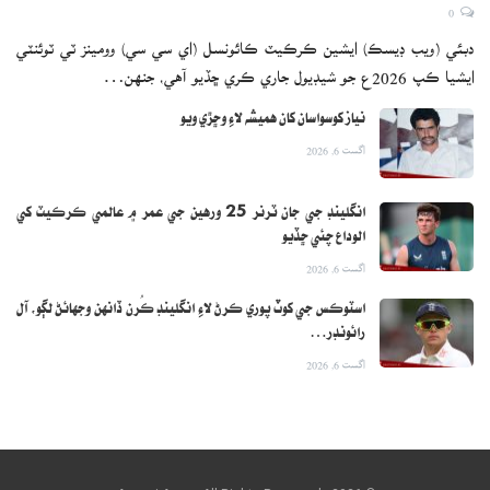
0
مطلب آهي ته اوهان کي وڌ کان وڌ پاڻي پيئڻ جي ضرورت آهي پر
دبئي (ويب ڊيسڪ) ايشين ڪرڪيٽ ڪائونسل (اي سي سي) وومينز ٽي ٽوئنٽي
جيڪڏهن اوهان جي پيشاب جو رنگ گھٽ ڦڪو آهي ته اوهان ڊي
ايشيا ڪپ 2026ع جو شيڊيول جاري ڪري ڇڏيو آهي، جنهن…
هائڊريشن جو شڪار ناهيو.
نياز کوسواسان کان هميشه لاءِ وڇڙي ويو
اگست 6, 2026
انگلينڊ جي جان ٽرنر 25 ورهين جي عمر ۾ عالمي ڪرڪيٽ کي
الوداع چئي ڇڏيو
اگست 6, 2026
اسٽوڪس جي کوٽ پوري ڪرڻ لاءِ انگلينڊ ڪُرن ڏانهن وجهائڻ لڳو، آل
رائونڊر…
اگست 6, 2026