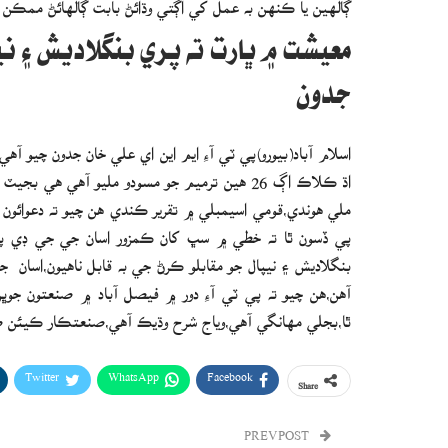
معيشت ۾ ڀارت ته پري بنگلاديش ۽ ني
جدون
اسلام آباد(بيورو)پي ٽي آءِ ايم اين اي علي خان جدون چيو آهي
اڌ ڪلاڪ اڳ 26 هين ترميم جو مسودو مليو آهي ه
ملي هوندي،قومي اسيمبلي ۾ تقرير ڪندي هن چيو ته دعوائو
پي ڏسون ٿا ته خطي ۾ سڀ کان ڪمزور اسان جي جي ڊي پي 
آهن،هن چيو ته پي ٽي آءِ دور ۾ فيصل آباد ۾ صنعتون ج
ٿا،بجلي مهانگي آهي،وياج شرح وڌيڪ آهي،صنعتڪار ڪيئن ص
Twitter
WhatsApp
Facebook
Share
PREV POST