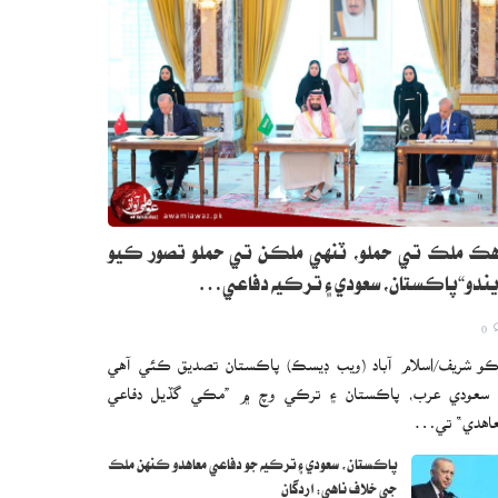
ڪ ملڪ تي حملو، ٽنهي ملڪن تي حملو تصور ڪيو
ندو“پاڪستان، سعودي ۽ ترڪيه دفاعي…
0
و شريف/اسلام آباد (ويب ڊيسڪ) پاڪستان تصديق ڪئي آهي
 سعودي عرب، پاڪستان ۽ ترڪي وچ ۾ ”مڪي گڏيل دفاعي
اهدي“ تي…
پاڪستان، سعودي ۽ ترڪيه جو دفاعي معاهدو ڪنهن ملڪ
جي خلاف ناهي: اردگان