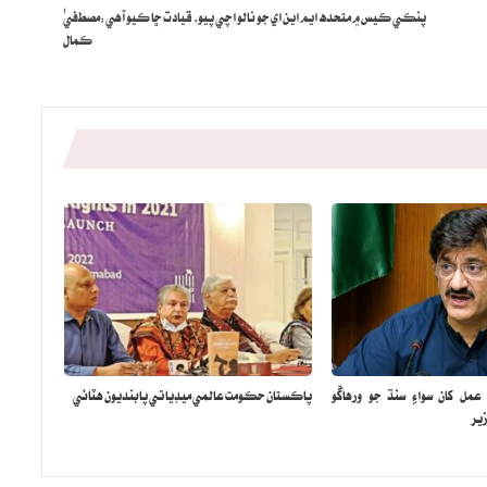
پنڪي ڪيس ۾ متحده ايم اين اي جو نالو اچي پيو، قيادت ڇا ڪيو آهي:مصطفيٰ
ڪمال
مل کان سواءِ سنڌ جو ورهاڱو
پاڪستان حڪومت عالمي ميڊيا تي پابنديون هٽائي
ير