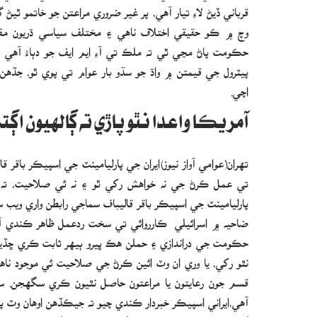
قرباني ڏيڻ لاءِ تيار آهي، پر غير ضروري مراعتن جو خاتمو ٿ
وچ ۾ ڪو حقيقي اختلاف ناهي ۽ مختلف سياسي ڌريون مفاد
حڪومت پاڻ مڃي ٿي ته ملڪ تي آءِ ايم ايف جو دٻاءُ آهي 
پيٽرول جي قيمتن ۾ واڌ جو سڌو بار عوام تي پوي ٿو، جڏ
اچي.
آمريڪا واعدا نٿو پاڙي ته ڳالهيون اڳت
تهران(عوامي آواز نيوز)ايران جي پارليامينٽ جي اسپيڪر باق
تي عمل ڪرڻ جي نه خواهش رکي ٿو ۽ نه ئي صلاحيت، ته پو
پارليامينٽ جي اسپيڪر باقر قاليباف سماجي رابطن واري وي
ضاحيه ۾ اسرائيلي ڪارروائي تي سخت ردعمل ظاهر ڪندي آمري
حڪومت جي دراندازي ۽ حملن هڪ ڀيرو ٻيهر ثابت ڪري ڇڏيو آه
نٿو رکي، يا وري ان وٽ ائين ڪرڻ جي صلاحيت ئي موجود ن
قسم جون رعايتون يا مراعتون حاصل نٿيون ڪري سگهجن. سٺ
آهي،ايراني اسپيڪر خبردار ڪندي چيو ته جيڪڏهن اوهان وٽ پ
ڳالهين يا ڪنهن به عمل کي اڳتي وڌائڻ بابت ڳالهائڻ ممڪن ن