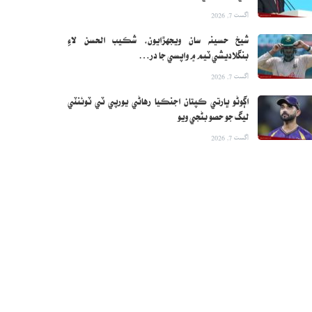
اگست 7, 2026
شيخ حسينه سان ويجهڙايون، شڪيب الحسن لاءِ
بنگلاديشي ٽيم ۾ واپسي جا در…
اگست 7, 2026
اڳوڻو ڀارتي ڪپتان اجنڪيا رهاڻي يورپي ٽي ٽوئنٽي
ليگ جو حصو بڻجي ويو
اگست 7, 2026