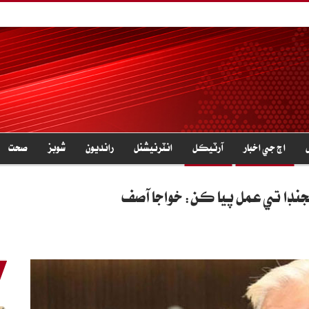
اڄ جي اخبار
آرٽيڪل
انٽرنيشنل
رانديون
شوبز
صحت
جنڊا تي عمل پيا ڪن: خواجا آصف