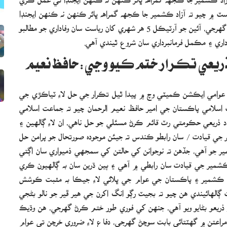
 ۾ چيو ته آزاد ڪشمير جا ڪجهه گمراهه ڀائر ڪنهن نه ڪنهن ايجنڊا
تي عمل ڪري رهيا آهن. هن چيو ته انهن کي آئين ضرور پڙهڻ گهرجي، آئين جو آرٽيڪل 5 هر شهري کان رياست سان وفاداري جو مطالبو
داري ۽ مڪمل فرمانبرداري سان شروع ٿيندي آهي.
ين ذريعي تڪرار ختم ڪيو وڃي:حافظ نعيم
 عوامي ايڪشن ڪميٽي وچ ۾ پيدا ٿيل تڪرار جي حل لاءِ ٽياڪڙي جي
لامي پاڪستان جي امير حافظ نعيم الرحمان چيو ته جماعت اسلامي
دد ذريعي حڪومتي رٽ قائم ڪرڻ مسئلي جو حل ناهي، ان لاءِ ڳالهين ۽
جي قيادت / سان رابطو ڪندس ته جيئن موجوده صورتحال جو پرامن حل
و آهي، جڏهن ته نوجوانن کي حالتن کي سمجهي ذميواري سان اڳتي
 ڪشمير جي قيادت سان رابطي ۾ آهي ۽ ٻين ڌرين سان به ڳالهيون ڪري
د ڪشمير ۽ پاڪستان جي عوام جي ڀلائي لاءِ جيڪا به مثبت ڪوشش
لهائيندي هن چيو ته بجيٽ رڳو انگ اکرن جي هير ڦير جو نالو بڻجي
 ذريعو بڻايو ويو آهي، جنهن کي فوري طور ختم ڪرڻ گهرجي، هن وڌيڪ
ي مراعتن ۾ گهٽتائي بابت سوچڻ گهرجي، دفاع لاءِ ضروري خرچن تي عوام