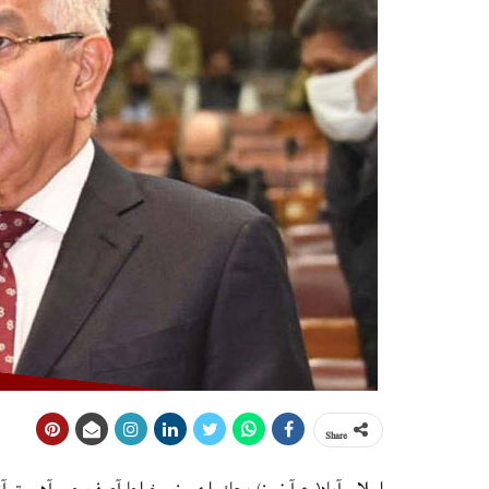
Share
اسلام آباد(ع آ نيوز) بچاءُ واري وزير خواجا آصف چيو آهي 