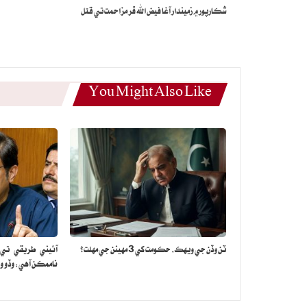
شڪارپور ۾ زميندار آغا فيض الله ڦر مزاحمت تي قتل
You Might Also Like
ٽن وڏن جي ويهڪ، حڪومت کي 3 مهينن جي مهلت؟
آئيني طريقي تي ع
ناممڪن آهي: وڏو وز