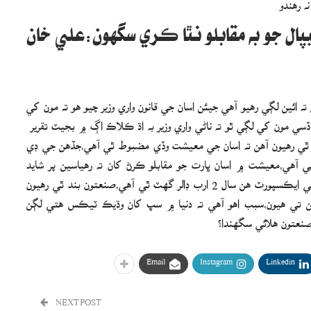
پال جو به مقابلو نٿا ڪري سگهون:علي خان
 ته ائين لڳي رهيو آهي جيئن اسان جي قانون واري وزير چيو هو ته مون کي
ي بجيٽ ڏسي مون کي لڳي ٿو ته ناڻي واري وزير به اڌ ڪلاڪ اڳ ۾ بجيٽ تقرير
ن ٿي رهيون آهن ته اسان جي معيشت وڏي مضبوط ٿي آهي،جڏهن جي ڊي
آهي،معيشت ۾ اسان ڀارت جو مقابلو ڪرڻ کان ته رهياسين پر شايد
بنگلاديش ۽ نيپال جو مقابلو ڪرڻ جي به قابل ناهيون،اسان جي ايڪسپورٽ هن سال 2 ارب ڊالر گهٽ ٿي آهي،صنعتون بند ٿي رهيون
وڀن تي هيون،سبب اهو آهي ته دنيا ۾ سڀ کان وڌيڪ ٽيڪس هتي لڳن
نعتون هلائي سگهندا؟
Email
Instagram
Linkedin
NEXT POST