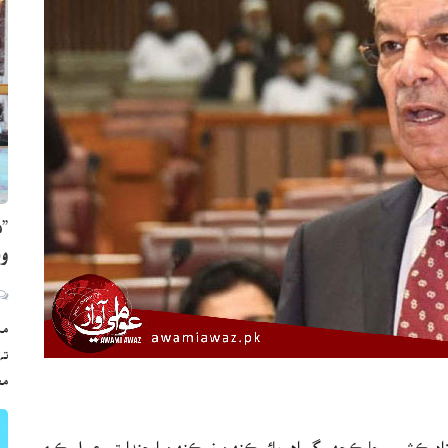
”ه
وي
مڪ
ته
مع
ته آزاد ڪشمير جا ڪجهه گمراهه ڀائر ڪنهن نه ڪنهن ايجنڊا تي عمل ڪري