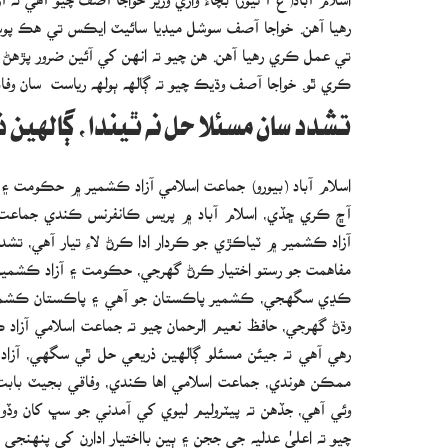
رهيا آهن. خواجا آصف سوشل ميڊيا سائيٽ ايڪس تي هڪ پوسٽ
ڪري ٿو. خواجا آصف وڌيڪ چيو ته ڳالهه ٻولهه رياست سان وفا
تشدد سان مسئلا حل نه ٿيندا، ڳاله
اسلام آباد (بيورو) جماعت اسلامي آزاد ڪشمير ۾ حڪومت ۽
آڇ ڪري ڇڏي، اسلام آباد ۾ پريس ڪانفرنس ڪندي جماعت اس
آزاد ڪشمير ۾ ٽياڪڙي جو ڪردار ادا ڪرڻ لاءِ تيار آهي، تش
مفاهمت جو رستو اختيار ڪرڻ گهرجي، حڪومت ۽ آزاد ڪشمير 
ڪڍي سگهجي، ڪشمير پاڪستان جو آهي ۽ پاڪستان ڪشمير ج
وڌڻ گهرجي، حافظ نعيم الرحمان چيو ته جماعت اسلامي آزاد
رهي آهي ته جيئن مسئلو ڳالهين ذريعي حل ٿي سگهي، آزا
ممڪن هوندي، جماعت اسلامي اها ڪندي، وفاقي بجيٽ بابت ڳا
وئي آهي، جڏهن ته پيٽروليم ليوي کي آمدني جو سڀ کان وڏو
چيو ته اعليٰ عدليه جي ججن ۽ ٻين بااختيار ادارن کي پنهنج