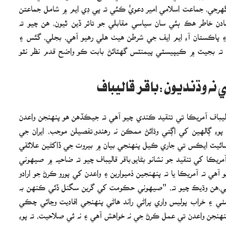
يڻ گهرجي، جماعت اسلامي امير دعويٰ ڪئي ته پي ڊي ايم ۾ شامل جماعتن
ن خاطر هڪ ٻئي سان سياسي مقابلي جو تاثر ڏين ٿيون، هن چيو ته
۽ پاڪستان آءِ ايم ايف جي شرطن هيٺ هلي رهيو آهي، بجلي، گئس ۽
هن ته بجيٽ ۾ ڪيپيسٽي پيمنٽس گهٽائڻ بابت ڪو واضح قدم نظر نٿو
ي نه وڌنديون:باقر قاليباف
ر قاليباف آمريڪا تي تنقيد ڪندي چيو آهي ته جيڪڏهن هو پنهنجن واعدن
ءِ ڳالهين کي اڳتي وڌائڻ ممڪن نه رهندو.تفصيلن موجب، ايران جي
ب سائيٽ ايڪس تي جاري ڪيل پنهنجي بيان ۾ بيروت جي ڏاکڻين علائقي
ڪا کي تنقيد جو نشانو بڻايو.باقر قاليباف چيو ته ضاحيه ۾ صيهوني
ي ته آمريڪا يا ته پنهنجين ذميوارين ۽ واعدن کي پورو ڪرڻ جو ارادو
اهي،هن وڌيڪ چيو ته، "صيهوني حڪومت کي گرين سگنل ڏئي ڪنهن به
ي ۽ خراب پوليس واري پراڻي راند هاڻي پنهنجي افاديت وڃائي چڪي
نهنجن واعدن تي عمل ڪرڻ جي نه خواهش آهي ۽ نه ئي صلاحيت، ته پوءِ
ه رهندو