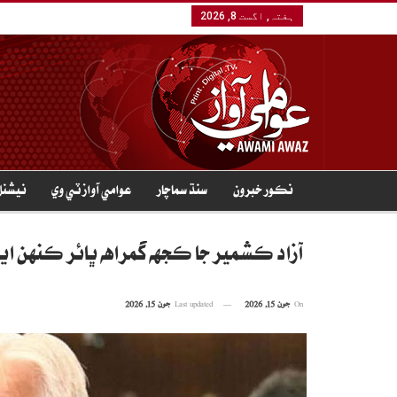
ہفتہ, اگست 8, 2026
نڪور خبرون
سنڌ سماچار
عوامي آواز ٽي وي
نيشنل
آزاد ڪشمير جا ڪجهه گمراهه ڀائر ڪنهن اي
On
جون 15, 2026
Last updated
جون 15, 2026