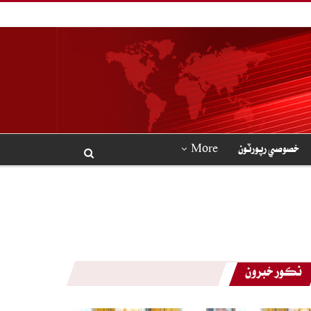
خصوصي رپورٽون
More
نڪور خبرون