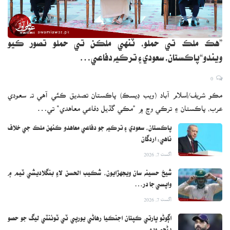
”هڪ ملڪ تي حملو، ٽنهي ملڪن تي حملو تصور ڪيو
ويندو“پاڪستان، سعودي ۽ ترڪيه دفاعي…
0
مڪو شريف/اسلام آباد (ويب ڊيسڪ) پاڪستان تصديق ڪئي آهي ته سعودي
عرب، پاڪستان ۽ ترڪي وچ ۾ ”مڪي گڏيل دفاعي معاهدي“ تي…
پاڪستان، سعودي ۽ ترڪيه جو دفاعي معاهدو ڪنهن ملڪ جي خلاف
ناهي: اردگان
اگست 7, 2026
شيخ حسينه سان ويجهڙايون، شڪيب الحسن لاءِ بنگلاديشي ٽيم ۾
واپسي جا در…
اگست 7, 2026
اڳوڻو ڀارتي ڪپتان اجنڪيا رهاڻي يورپي ٽي ٽوئنٽي ليگ جو حصو