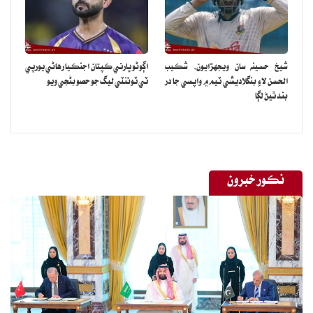
شيخ حسينه سان ويجهڙايون، شڪيب
اڳوڻو ڀارتي ڪپتان اجنڪيا رهاڻي يورپي
الحسن لاءِ بنگلاديشي ٽيم ۾ واپسي جا در
ٽي ٽوئنٽي ليگ جو حصو بڻجي ويو
بند ٿيڻ لڳا
نڪور خبرون