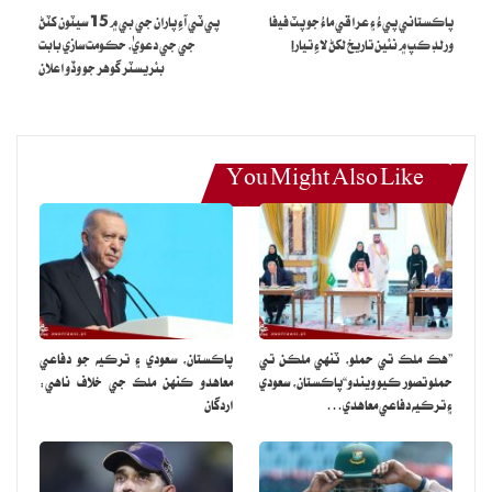
پاڪستاني پيءُ ۽ عراقي ماءُ جو پٽ فيفا
پي ٽي آءِ پاران جي بي ۾ 15 سيٽون کٽڻ
ورلڊ ڪپ ۾ نئين تاريخ لکڻ لاءِ تيار!
جي جي دعويٰ، حڪومت سازي بابت
بئريسٽر گوهر جو وڏو اعلان
You Might Also Like
”هڪ ملڪ تي حملو، ٽنهي ملڪن تي
پاڪستان، سعودي ۽ ترڪيه جو دفاعي
حملو تصور ڪيو ويندو“پاڪستان، سعودي
معاهدو ڪنهن ملڪ جي خلاف ناهي:
۽ ترڪيه دفاعي معاهدي…
اردگان