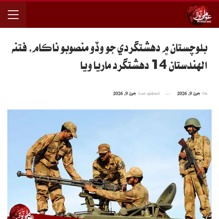
بلوچستان ۾ دهشتگردي جو وڏو منصوبو ناڪام، فتنه
الهندستان 14 دهشتگرد ماريا ويا
On
جون 9, 2026
Last updated
جون 9, 2026