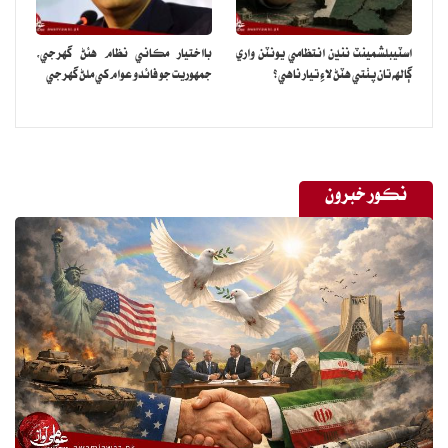
اسٽيبلشمينٽ ننڍن انتظامي يونٽن واري
بااختيار مڪاني نظام هئڻ گهرجي‏،
ڳالهه تان پٺتي هٽڻ لاءِ تيار ناهي؟
جمهوريت جو فائدو عوام کي ملڻ گهرجي
نڪور خبرون