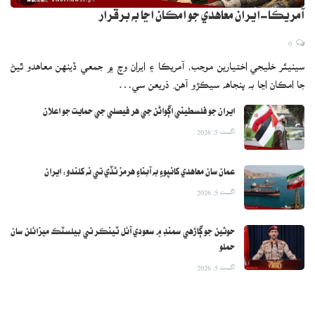
آمريڪا-ايران معاهدي جو امڪان اڃا به برقرار
0
سينيئر خليجي اختيارين موجب، آمريڪا ۽ ايران وچ ۾ جمعي ڏينهن معاهدو ٿيڻ
جا امڪان اڃا به پنجاهه سيڪڙو آهن. ذريعن سي…
ايران جو فلسطيني اڳواڻن جي هر فيصلي جي حمايت جو اعلان
اگست 5, 2026
عمان سان معاهدي کانپوءِ به آبناءِ هرمز ٿڏي تي نه کلندو: ايران
اگست 5, 2026
حوثين جو ڳاڙهي سمنڊ ۾ سعودي آئل ٽينڪر تي بيلسٽڪ ميزائلن سان
حملو
اگست 5, 2026