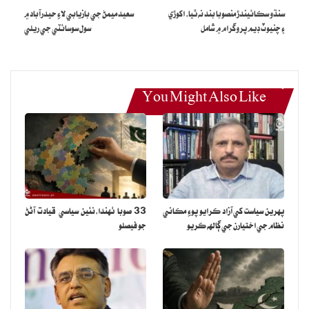
سنڌو سڪائيندڙ منصوبا بند نه ٿيا، اکوڙي
سعيد ميمڻ جي بازيابي لاءِ حيدرآباد ۾
۽ چنيوٽ ڊيم پروگرام ۾ شامل
سول سوسائٽي جي ريلي
You Might Also Like
پهرين سياست کي آزاد ڪرايو پوءِ مڪاني
33 صوبا ٺهندا،نئين سياسي قيادت آڻڻ
نظام جي اختيارن جي ڳالهه ڪريو
جو فيصلو