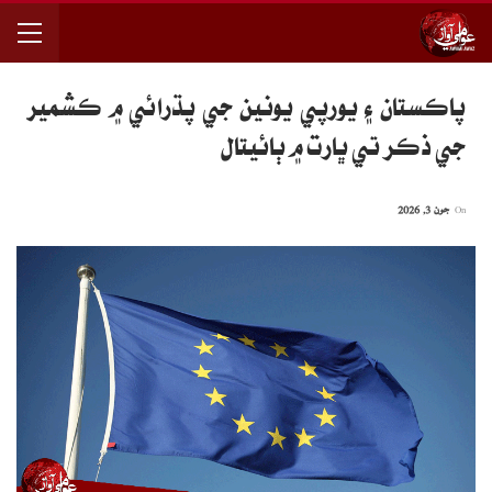
پاڪستان ۽ يورپي يونين جي پڌرائي ۾ ڪشمير
جي ذڪر تي ڀارت ۾ ٻائيتال
On
جون 3, 2026