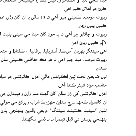
ڪرڻ جو اعلان ڪيو آهي.
رپورٽ موجب، ڪمپني چيو آهي ته 
ڪيون پيون وڃن.
رپورٽ ۾ ڄاڻايو ويو آهي ته ٻه جون کان ميٽا جي سڀني پليٽ فا
لاڳو ڪيون ويون آهن.
اهي سيٽنگز پهريان آمريڪا، آسٽريليا، برطانيا ۽ ڪئناڊا ۾ مت
رپورٽ موجب، ميٽا چيو آهي ته هو هڪ حفاظتي ڪمپني سان گڏج
ڪندو.
نون ضابطن تحت ٽِين اڪائونٽس هاڻي اهڙن اڪائونٽس جو موا
مناسب مواد شيئر ڪندا آهن.
اهڙن اڪائونٽس کي 18 سالن کان گهٽ عمر وارن واهپيدارن جي سفارش ڪيل مواد ۽ سرچ نتيجن مان به هٽايو ويندو.
ان کانسواءِ ڪجهه سرچ سڌارن جهڙوڪ شراب واپرائڻ جي حوالي س
نئين ”لميٽيڊ ڪنٽينٽ سيٽنگ“ ذريعي والدين پنهنجي ٻار
پنهنجي پوسٽن تي ٿيل تبصرا به نه ڏسي سگهندا.