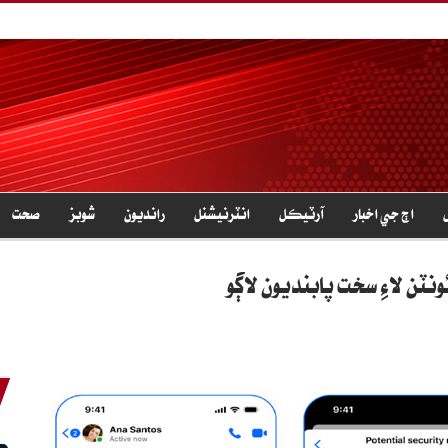
اڄ جي اخبار
آرٽيڪل
انٽرنيشنل
رانديون
شوبز
صحت
نٽن لاءِ سخت پابنديون لاڳو