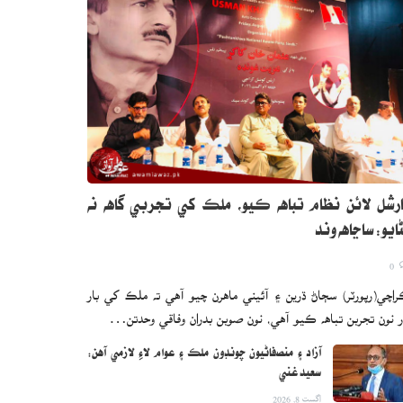
رشل لائن نظام تباهه ڪيو، ملڪ کي تجربي گاهه نه
ايو: ساڃاهه وند
0
اچي(رپورٽر) سڄاڻ ڌرين ۽ آئيني ماهرن چيو آهي ته ملڪ کي بار
ر نون تجربن تباهه ڪيو آهي، نون صوبن بدران وفاقي وحدتن…
آزاد ۽ منصفاڻيون چونڊون ملڪ ۽ عوام لاءِ لازمي آهن:
سعيد غني
اگست 8, 2026