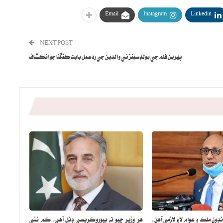
Email
Instagram
Linkedin
NEXT POST
پهرين فلم جي بولڊ سينز تي والدين جي ردعمل بابت ڪنگنا جو انڪشاف
نڊون ملڪ ۽ عوام لاءِ لازمي آهن:
هر وزير چيو ته بيوروڪريسي ڊنل آهي، ڪم نٿي