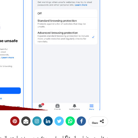
Share
ميٽا سڄي دنيا ۾ انسٽاگرام، فيس بڪ ۽ ميسينجر استعمال ڪن