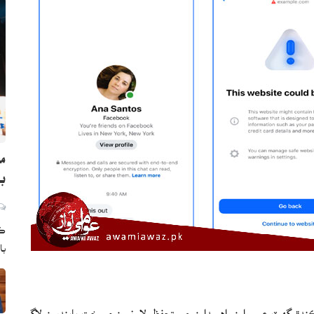
ما
بڻ
ڪر
با
دڙ گهٽ عمر وارن واهپيدارن جي تحفظ لاءِ نيون ۽ سخت پابنديون لاڳو