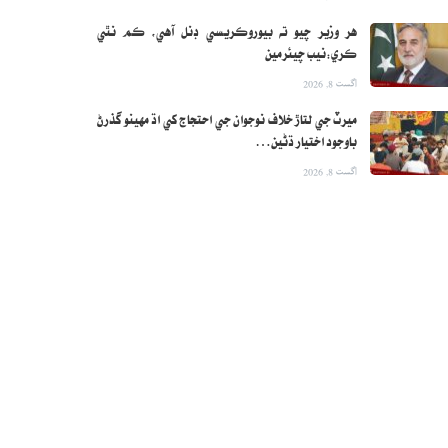
هر وزير چيو ته بيوروڪريسي ڊنل آهي، ڪم نٿي
ڪري:نيب چيئرمين
اگست 8, 2026
ميرٽ جي لتاڙ خلاف نوجوان جي احتجاج کي اڌ مهينو گذرڻ
باوجود اختيار ڌڻين…
اگست 8, 2026