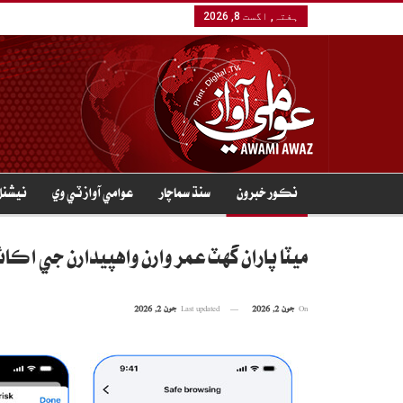
ہفتہ, اگست 8, 2026
نڪور خبرون
سنڌ سماچار
عوامي آواز ٽي وي
نيشنل
ميٽا پاران گهٽ عمر وارن واهپيدارن جي اڪائو
On
جون 2, 2026
Last updated
جون 2, 2026