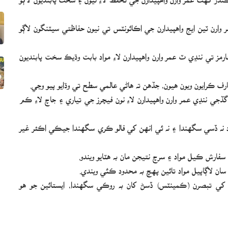
13 سالن يا ان کان وڏي عمر وارن ٽين ايج واهپيدارن جي اڪائونٽس تي نيون حفاظتي سيٽنگون لاڳو
رمز تي ننڍي ٽ عمر وارن واهپيدارن لاءِ مواد بابت وڌيڪ سخت پابنديون
عارف ڪرايون ويون هيون، جڏهن ته هاڻي عالمي سطح تي وڌايو پيو وڃي.
ي ننڍي عمر وارن واهپيدارن لاءِ نون فيچرز جي تياري ۽ جاچ لاءِ ڪم
د نه ڏسي سگهندا ۽ نه ئي انهن کي فالو ڪري سگهندا جيڪي اڪثر غير
ان لاڳاپيل مواد تائين پهچ به محدود ڪئي ويندي.
ن کي تبصرن (ڪمينٽس) ڏسڻ کان به روڪي سگهندا، ايستائين جو هو