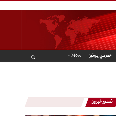
خصوصي رپورٽون
More
نڪور خبرون