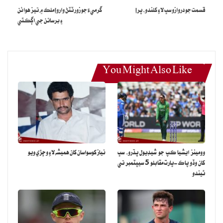
قسمت جو دروازو سڀ لاءِ کلندو، پر!
گرميءَ جو زور ٽٽڻ وارو! ملڪ ۾ تيز هوائن
آهي.
۽ برساتن جي اڳڪٿي
ڪويت ايراني حملن جي سموري ذميواري تهران تي لاڳو ڪندي چيو ته هو
انهن جارحاڻي ڪارروائين جو جواب ڏيڻ لاءِ مناسب فيصلا محفوظ رکي ٿو.
هي بيان اهڙي وقت ۾ سامهون آيو آهي جڏهن ايران جي پاسدارانِ انقلاب
دعويٰ ڪئي آهي ته هن هڪ اهڙي فوجي اڏي کي نشانو بڻايو آهي، جيڪو
You Might Also Like
مبينا طور تي ايران جي ”سيرڪ“ ٻيٽ تي حملي لاءِ استعمال ڪيو ويو هو.
وومينز ايشيا ڪپ جو شيڊيول پڌرو، سڀ
نياز کوسواسان کان هميشه لاءِ وڇڙي ويو
کان وڏو پاڪ-ڀارت مقابلو 5 سيپٽمبر تي
ٿيندو