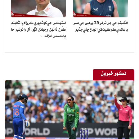
انگلينڊ جي جان ٽرنر 25 ورهين جي عمر
اسٽوڪس جي کوٽ پوري ڪرڻ لاءِ انگلينڊ
۾ عالمي ڪرڪيٽ کي الوداع چئي ڇڏيو
ڪُرن ڏانهن وجهائڻ لڳو، آل رائونڊر جا
پاڪستان خلاف…
نڪور خبرون