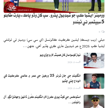
وومينز ايشيا ڪپ جو شيڊيول پڌرو، سڀ کان وڏو پاڪ-ڀارت مقابلو
5 سيپٽمبر تي ٿيندو
0
دبئي (ويب ڊيسڪ) ايشين ڪرڪيٽ ڪائونسل (اي سي سي) وومينز ٽي ٽوئنٽي
ايشيا ڪپ 2026ع جو شيڊيول جاري ڪري ڇڏيو آهي، جنهن…
نياز کوسواسان کان هميشه لاءِ وڇڙي ويو
اگست 6, 2026
انگلينڊ جي جان ٽرنر 25 ورهين جي عمر ۾ عالمي ڪرڪيٽ کي
الوداع چئي ڇڏيو
اگست 6, 2026
اسٽوڪس جي کوٽ پوري ڪرڻ لاءِ انگلينڊ ڪُرن ڏانهن وجهائڻ لڳو، آل
رائونڊر…