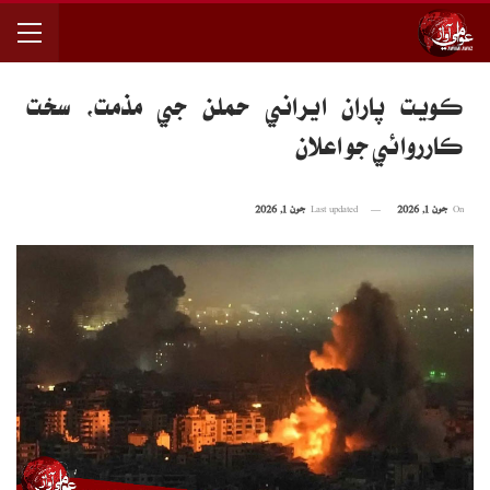
ڪويت پاران ايراني حملن جي مذمت، سخت
ڪارروائي جو اعلان
On
جون 1, 2026
Last updated
جون 1, 2026