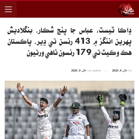
ڍاڪا ٽيسٽ: عباس جا پنج شڪار، بنگلاديش
پهرين اننگز ۾ 413 رنسن تي ڍير، پاڪستان
هڪ وڪيٽ تي 179 رنسون ٺاهي ورتيون
On
مئی 9, 2026
Last updated
مئی 9, 2026