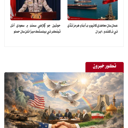
عمان سان معاهدي کانپوءِ به آبناءِ هرمز ٿڏي
حوثين جو ڳاڙهي سمنڊ ۾ سعودي آئل
تي نه کلندو: ايران
ٽينڪر تي بيلسٽڪ ميزائلن سان حملو
نڪور خبرون