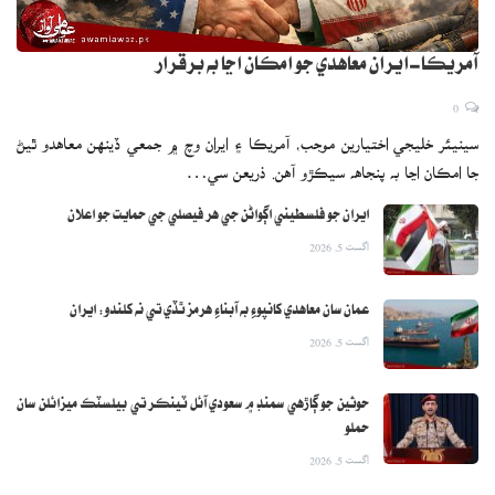
آمريڪا-ايران معاهدي جو امڪان اڃا به برقرار
0
سينيئر خليجي اختيارين موجب، آمريڪا ۽ ايران وچ ۾ جمعي ڏينهن معاهدو ٿيڻ
جا امڪان اڃا به پنجاهه سيڪڙو آهن. ذريعن سي…
ايران جو فلسطيني اڳواڻن جي هر فيصلي جي حمايت جو اعلان
اگست 5, 2026
عمان سان معاهدي کانپوءِ به آبناءِ هرمز ٿڏي تي نه کلندو: ايران
اگست 5, 2026
حوثين جو ڳاڙهي سمنڊ ۾ سعودي آئل ٽينڪر تي بيلسٽڪ ميزائلن سان
حملو
اگست 5, 2026