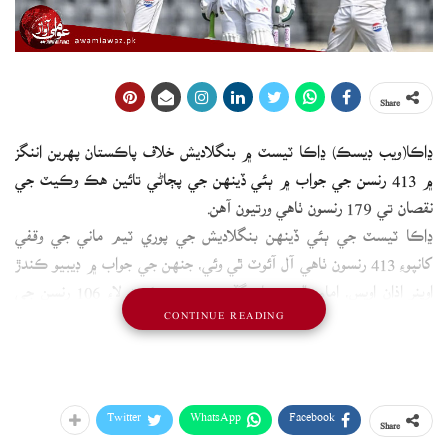
Share
ڍاڪا(ويب ڊيسڪ) ڍاڪا ٽيسٽ ۾ بنگلاديش خلاف پاڪستان پهرين اننگز
۾ 413 رنسن جي جواب ۾ ٻئي ڏينهن جي پڄاڻي تائين هڪ وڪيٽ جي
نقصان تي 179 رنسون ٺاهي ورتيون آهن.
ڍاڪا ٽيسٽ جي ٻئي ڏينهن بنگلاديش جي پوري ٽيم ماني جي وقفي
کانپوءِ 413 رنسون ٺاهي آل آئوٽ ٿي وئي، جنهن جي جواب ۾ ڊيبيو ڪندڙ
اوپنر اذان اويس، امام الحق سان گڏجي پهرين وڪيٽ لاءِ 106 رنسن جي
CONTINUE READING
ڀائيواري قائم ڪئي، امام الحق 45 رنسون ٺاهي آئوٽ ٿيو.
ان کانپوءِ پهريون ٽيسٽ کيڏندڙ عبدالله فضل ڪريز تي آيو ۽ هن ٻي
وڪيٽ لاءِ اذان اويس سان گڏجي وڌيڪ 73 رنسن جو واڌارو ڪيو.
ٻئي ڏينهن جي پڄاڻي تائين پاڪستان هڪ وڪيٽ وڃائي 179 رنسون
Twitter
WhatsApp
Facebook
Share
ٺاهي ورتيون آهن، اذان اويس 85 ۽ عبدالله فضل 37 رنسن سان ڪريز تي