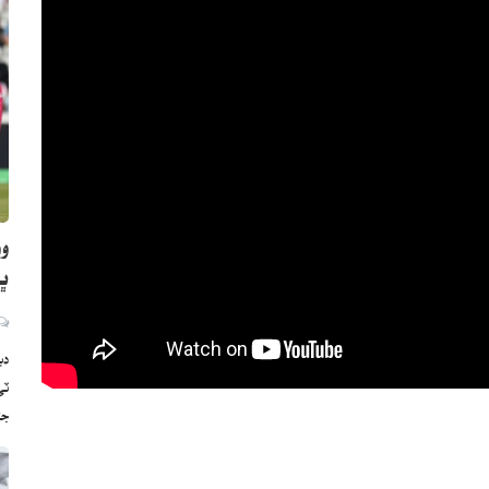
وو
ڀارت
دب
ج