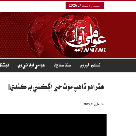
جمعہ, اگست 7, 2026
نڪور خبرون
سنڌ سماچار
عوامي آواز ٽي وي
نيشنل
هٿرادو ڏاهپ موت جي اڳڪٿي به ڪندي!
On
مارچ 11, 2025