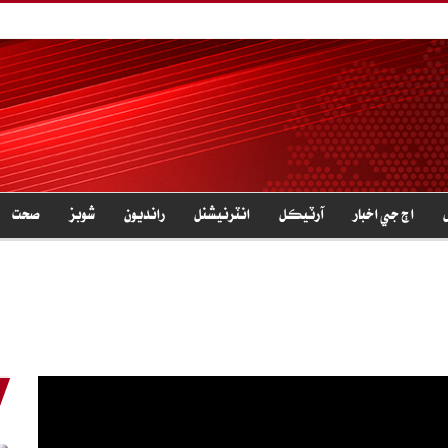
اڄ جي اخبار
آرٽيڪل
انٽرنيشنل
رانديون
شوبز
صحت