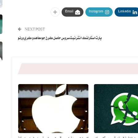
Email
Instagram
Linkedin
NEXT POST
ڀارت اسٽارلنڪ انٽرنيٽ سروس حاصل ڪرڻ جو معاهدو ڪري ورتو