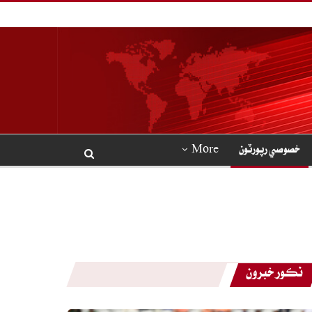
خصوصي رپورٽون
More
نڪور خبرون