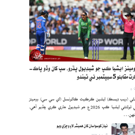
مينز ايشيا ڪپ جو شيڊيول پڌرو، سڀ کان وڏو پاڪ-
 مقابلو 5 سيپٽمبر تي ٿيندو
0
ئي (ويب ڊيسڪ) ايشين ڪرڪيٽ ڪائونسل (اي سي سي) وومينز
ٽي ٽوئنٽي ايشيا ڪپ 2026ع جو شيڊيول جاري ڪري ڇڏيو آهي،
نهن…
نياز کوسواسان کان هميشه لاءِ وڇڙي ويو
اگست 6, 2026