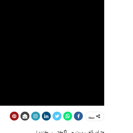
Share
هٿرادو ڏاهپ موت جي اڳڪٿي به ڪندي!