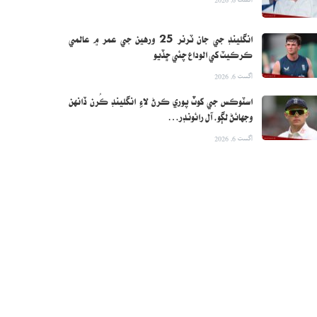
انگلينڊ جي جان ٽرنر 25 ورهين جي عمر ۾ عالمي
ڪرڪيٽ کي الوداع چئي ڇڏيو
اگست 6, 2026
اسٽوڪس جي کوٽ پوري ڪرڻ لاءِ انگلينڊ ڪُرن ڏانهن
وجهائڻ لڳو، آل رائونڊر…
اگست 6, 2026